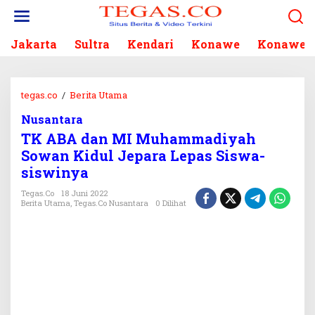
L
e
w
Jakarta
Sultra
Kendari
Konawe
Konawe S
a
t
i
k
tegas.co
/
Berita Utama
T
e
K
k
Nusantara
A
o
TK ABA dan MI Muhammadiyah
B
n
A
Sowan Kidul Jepara Lepas Siswa-
t
d
siswinya
e
a
n
n
Tegas.co
18 Juni 2022
Berita Utama
,
Tegas.co Nusantara
0 Dilihat
M
I
M
u
h
a
m
m