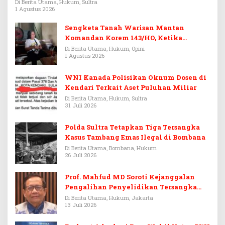
Rp3,6 Miliar
Di Berita Utama, Hukum, Sultra
1 Agustus 2026
Sengketa Tanah Warisan Mantan
Komandan Korem 143/HO, Ketika
Warisan Menjadi Arena Pemerasan
Di Berita Utama, Hukum, Opini
1 Agustus 2026
WNI Kanada Polisikan Oknum Dosen di
Kendari Terkait Aset Puluhan Miliar
Di Berita Utama, Hukum, Sultra
31 Juli 2026
Polda Sultra Tetapkan Tiga Tersangka
Kasus Tambang Emas Ilegal di Bombana
Di Berita Utama, Bombana, Hukum
26 Juli 2026
Prof. Mahfud MD Soroti Kejanggalan
Pengalihan Penyelidikan Tersangka
Febrie Adriansyah
Di Berita Utama, Hukum, Jakarta
13 Juli 2026