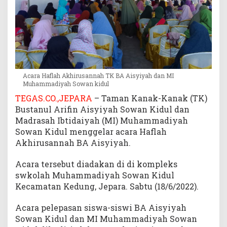
e
p
a
s
S
i
s
Acara Haflah Akhirusannah TK BA Aisyiyah dan MI
w
Muhammadiyah Sowan kidul
a
TEGAS.CO.,JEPARA
– Taman Kanak-Kanak (TK)
-
Bustanul Arifin Aisyiyah Sowan Kidul dan
s
Madrasah Ibtidaiyah (MI) Muhammadiyah
i
Sowan Kidul menggelar acara Haflah
s
w
Akhirusannah BA Aisyiyah.
i
n
Acara tersebut diadakan di di kompleks
y
swkolah Muhammadiyah Sowan Kidul
a
Kecamatan Kedung, Jepara. Sabtu (18/6/2022).
Acara pelepasan siswa-siswi BA Aisyiyah
Sowan Kidul dan MI Muhammadiyah Sowan