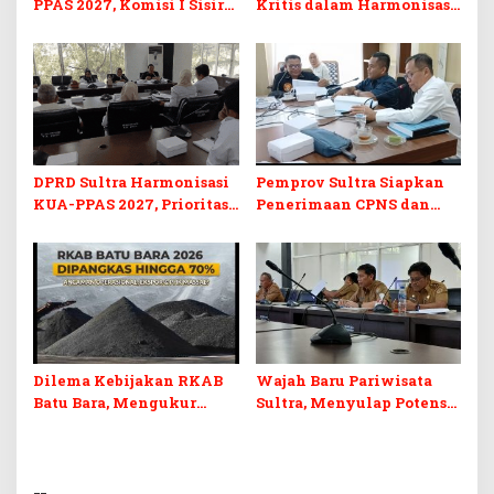
PPAS 2027, Komisi I Sisir
Kritis dalam Harmonisasi
Program Prioritas
KUA-PPAS 2027 dan
Berkelanjutan
Perubahan APBD 2026
DPRD Sultra Harmonisasi
Pemprov Sultra Siapkan
KUA-PPAS 2027, Prioritas
Penerimaan CPNS dan
Pendidikan, Kebudayaan,
PPPK 2027, DPRD Sultra
dan Pelunasan Utang
Desak Formasi Disabilitas
Infrastruktur
Dilema Kebijakan RKAB
Wajah Baru Pariwisata
Batu Bara, Mengukur
Sultra, Menyulap Potensi
Keseimbangan
Lokal Lewat Sentuhan
Penerimaan Negara dan
Digital dan Penguatan
Kepastian Investasi
Ekraf