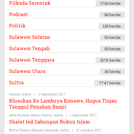
Pilkada Serentak
1736 berita
Podcast
38 berita
Politik
125 berita
Sulawesi Selatan
53 berita
Sulawesi Tengah
53 berita
Sulawesi Tenggara
2176 berita
Sulawesi Utara
16 berita
Sultra
7747 berita
Daerah
,
Sultra
|
2 September 2017
O
L
Blusukan Ke Lambuya Konawe, Hugua Tinjau
E
Tanggul Penahan Banjir
H
T
Adat Budaya
,
Berita Utama
,
Sultra
E
|
1 September 2017
O
G
L
Shalat Ied Gabungan Rukun Islam
A
E
S
H
Berita Utama
,
Pilkada Serentak
,
Sultra
|
31 Agustus 2017
O
.
T