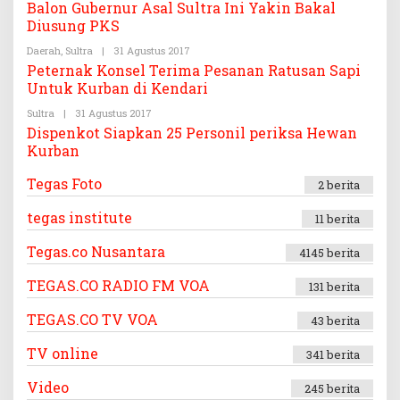
L
Balon Gubernur Asal Sultra Ini Yakin Bakal
C
E
E
O
G
Diusung PKS
H
A
T
S
Daerah
,
Sultra
|
31 Agustus 2017
O
E
.
L
G
Peternak Konsel Terima Pesanan Ratusan Sapi
C
E
A
O
Untuk Kurban di Kendari
H
S
T
.
Sultra
|
31 Agustus 2017
O
E
C
L
G
O
Dispenkot Siapkan 25 Personil periksa Hewan
E
A
Kurban
H
S
T
.
E
C
Tegas Foto
2 berita
G
O
A
S
tegas institute
11 berita
.
C
Tegas.co Nusantara
O
4145 berita
TEGAS.CO RADIO FM VOA
131 berita
TEGAS.CO TV VOA
43 berita
TV online
341 berita
Video
245 berita