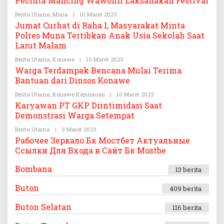
Pecinta Mancing Wawonii Laksanakan Festival
H
E
T
G
Berita Utama
,
Muna
|
10 Maret 2023
O
E
A
L
G
Jumat Curhat di Raha I, Masyarakat Minta
S
E
A
Polres Muna Tertibkan Anak Usia Sekolah Saat
.
H
S
C
T
.
Larut Malam
O
E
C
G
O
Berita Utama
,
Konawe
|
10 Maret 2023
O
A
L
Warga Terdampak Bencana Mulai Terima
S
E
.
Bantuan dari Dinsos Konawe
H
C
T
O
Berita Utama
,
Konawe Kepulauan
|
10 Maret 2023
E
O
G
L
Karyawan PT GKP Diintimidasi Saat
A
E
Demonstrasi Warga Setempat
S
H
.
T
Berita Utama
|
9 Maret 2023
O
C
E
L
O
G
Рабочее Зеркало Бк Мостбет Актуальные
E
A
Ссылки Для Входа в Сайт Бк Mostbe
H
S
T
.
E
C
Bombana
13 berita
G
O
A
S
Buton
409 berita
.
C
Buton Selatan
O
116 berita