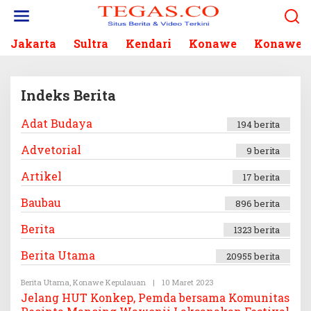
L
e
w
Jakarta
Sultra
Kendari
Konawe
Konawe S
a
t
i
k
Indeks Berita
e
k
Adat Budaya
194 berita
|
o
1
n
9
Advetorial
9 berita
F
t
E
e
B
Artikel
17 berita
R
n
U
Baubau
896 berita
A
R
I
Berita
1323 berita
2
0
1
Berita Utama
20955 berita
8
O
L
Berita Utama
,
Konawe Kepulauan
|
10 Maret 2023
O
E
L
Jelang HUT Konkep, Pemda bersama Komunitas
H
E
T