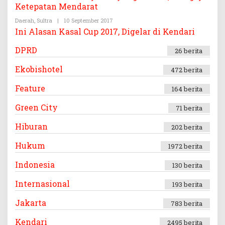
Ketepatan Mendarat
S
H
.
T
Daerah
C
,
Sultra
|
10 September 2017
E
O
O
G
L
Ini Alasan Kasal Cup 2017, Digelar di Kendari
A
E
S
H
DPRD
.
T
26 berita
C
E
O
G
Ekobishotel
472 berita
A
S
.
Feature
164 berita
C
O
Green City
71 berita
Hiburan
202 berita
Hukum
1972 berita
Indonesia
130 berita
Internasional
193 berita
Jakarta
783 berita
Kendari
2495 berita