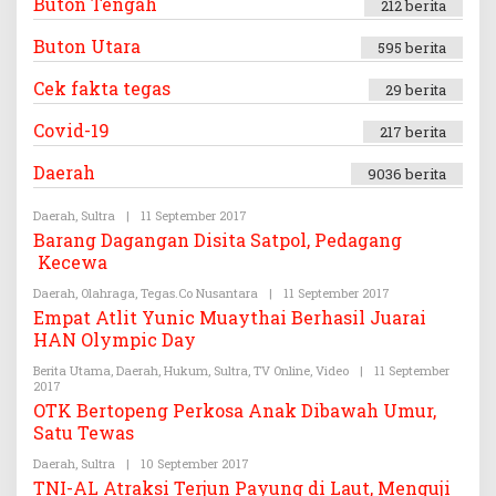
Buton Tengah
212 berita
Buton Utara
595 berita
Cek fakta tegas
29 berita
Covid-19
217 berita
Daerah
9036 berita
Daerah
,
Sultra
|
11 September 2017
O
L
Barang Dagangan Disita Satpol, Pedagang
E
Kecewa
H
T
Daerah
,
Olahraga
,
Tegas.co Nusantara
E
|
11 September 2017
O
G
L
Empat Atlit Yunic Muaythai Berhasil Juarai
A
E
HAN Olympic Day
S
H
.
T
Berita Utama
,
Daerah
,
Hukum
,
Sultra
C
,
TV Online
,
Video
|
11 September
E
2017
O
O
G
L
A
OTK Bertopeng Perkosa Anak Dibawah Umur,
E
S
Satu Tewas
H
.
T
C
Daerah
E
,
Sultra
|
10 September 2017
O
O
G
L
TNI-AL Atraksi Terjun Payung di Laut, Menguji
A
E