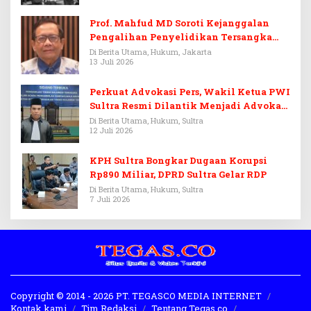
Prof. Mahfud MD Soroti Kejanggalan
Pengalihan Penyelidikan Tersangka
Febrie Adriansyah
Di Berita Utama, Hukum, Jakarta
13 Juli 2026
Perkuat Advokasi Pers, Wakil Ketua PWI
Sultra Resmi Dilantik Menjadi Advokat
PERADI
Di Berita Utama, Hukum, Sultra
12 Juli 2026
KPH Sultra Bongkar Dugaan Korupsi
Rp890 Miliar, DPRD Sultra Gelar RDP
Di Berita Utama, Hukum, Sultra
7 Juli 2026
Copyright © 2014 - 2026 PT. TEGASCO MEDIA INTERNET
Kontak kami
Tim Redaksi
Tentang Tegas.co