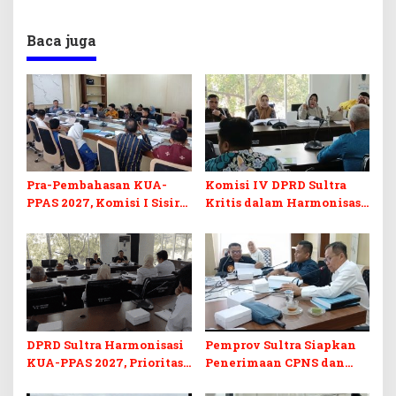
Baca juga
Pra-Pembahasan KUA-
Komisi IV DPRD Sultra
PPAS 2027, Komisi I Sisir
Kritis dalam Harmonisasi
Program Prioritas
KUA-PPAS 2027 dan
Berkelanjutan
Perubahan APBD 2026
DPRD Sultra Harmonisasi
Pemprov Sultra Siapkan
KUA-PPAS 2027, Prioritas
Penerimaan CPNS dan
Pendidikan, Kebudayaan,
PPPK 2027, DPRD Sultra