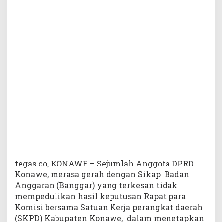
a
l
k
a
n
K
U
A
-
P
P
A
S
A
P
B
D
tegas.co, KONAWE – Sejumlah Anggota DPRD
K
Konawe, merasa gerah dengan Sikap Badan
o
Anggaran (Banggar) yang terkesan tidak
n
mempedulikan hasil keputusan Rapat para
a
Komisi bersama Satuan Kerja perangkat daerah
w
(SKPD) Kabupaten Konawe, dalam menetapkan
e