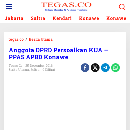
L
e
w
Jakarta
Sultra
Kendari
Konawe
Konawe S
a
t
i
k
tegas.co
/
Berita Utama
A
e
n
k
Anggota DPRD Persoalkan KUA –
g
o
PPAS APBD Konawe
g
n
o
Tegas.co
25 Desember 2016
t
t
Berita Utama
,
Sultra
0 Dilihat
e
a
n
D
P
R
D
P
e
r
s
o