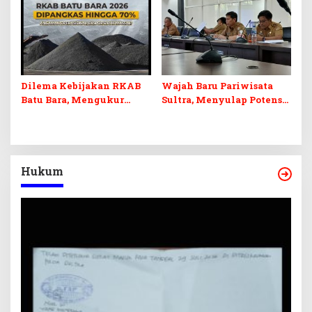
dan Pelunasan Utang
Desak Formasi Disabilitas
Infrastruktur
Dilema Kebijakan RKAB
Wajah Baru Pariwisata
Batu Bara, Mengukur
Sultra, Menyulap Potensi
Keseimbangan
Lokal Lewat Sentuhan
Penerimaan Negara dan
Digital dan Penguatan
Kepastian Investasi
Ekraf
Hukum