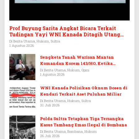
Prof Buyung Sarita Angkat Bicara Terkait
Tudingan Yayi WNI Kanada Ditagih Utang
Rp3,6 Miliar
Di Berita Utama, Hukum, Sultra
1 Agustus 2026
Sengketa Tanah Warisan Mantan
Komandan Korem 143/HO, Ketika
Warisan Menjadi Arena Pemerasan
Di Berita Utama, Hukum, Opini
1 Agustus 2026
WNI Kanada Polisikan Oknum Dosen di
Kendari Terkait Aset Puluhan Miliar
Di Berita Utama, Hukum, Sultra
31 Juli 2026
Polda Sultra Tetapkan Tiga Tersangka
Kasus Tambang Emas Ilegal di Bombana
Di Berita Utama, Bombana, Hukum
26 Juli 2026