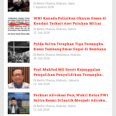
Warisan Menjadi Arena Pemerasan
Di Berita Utama, Hukum, Opini
1 Agustus 2026
WNI Kanada Polisikan Oknum Dosen di
Kendari Terkait Aset Puluhan Miliar
Di Berita Utama, Hukum, Sultra
31 Juli 2026
Polda Sultra Tetapkan Tiga Tersangka
Kasus Tambang Emas Ilegal di Bombana
Di Berita Utama, Bombana, Hukum
26 Juli 2026
Prof. Mahfud MD Soroti Kejanggalan
Pengalihan Penyelidikan Tersangka
Febrie Adriansyah
Di Berita Utama, Hukum, Jakarta
13 Juli 2026
Perkuat Advokasi Pers, Wakil Ketua PWI
Sultra Resmi Dilantik Menjadi Advokat
PERADI
Di Berita Utama, Hukum, Sultra
12 Juli 2026