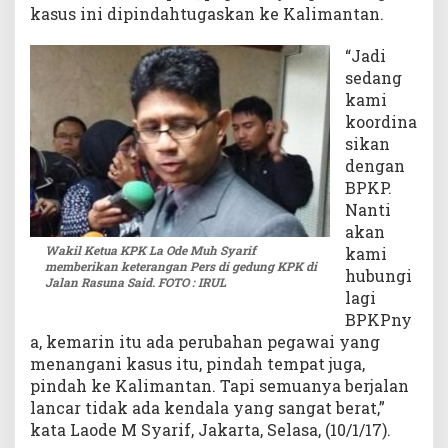
kasus ini dipindahtugaskan ke Kalimantan.
K
a
“Jadi
s
sedang
u
kami
s
N
koordina
u
sikan
r
dengan
A
BPKP.
l
Nanti
a
akan
m
Wakil Ketua KPK La Ode Muh Syarif
kami
memberikan keterangan Pers di gedung KPK di
hubungi
Jalan Rasuna Said. FOTO : IRUL
lagi
BPKPny
a, kemarin itu ada perubahan pegawai yang
menangani kasus itu, pindah tempat juga,
pindah ke Kalimantan. Tapi semuanya berjalan
lancar tidak ada kendala yang sangat berat,”
kata Laode M Syarif, Jakarta, Selasa, (10/1/17).