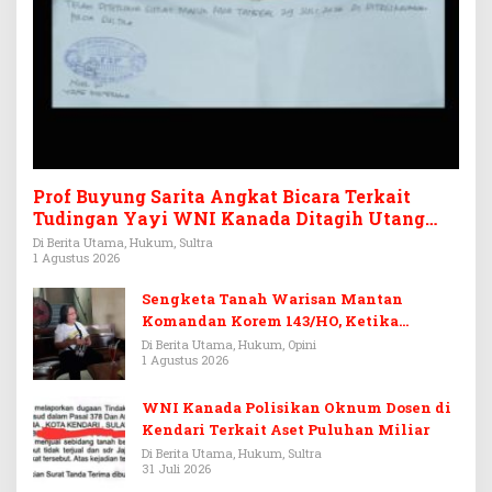
Prof Buyung Sarita Angkat Bicara Terkait
Tudingan Yayi WNI Kanada Ditagih Utang
Rp3,6 Miliar
Di Berita Utama, Hukum, Sultra
1 Agustus 2026
Sengketa Tanah Warisan Mantan
Komandan Korem 143/HO, Ketika
Warisan Menjadi Arena Pemerasan
Di Berita Utama, Hukum, Opini
1 Agustus 2026
WNI Kanada Polisikan Oknum Dosen di
Kendari Terkait Aset Puluhan Miliar
Di Berita Utama, Hukum, Sultra
31 Juli 2026