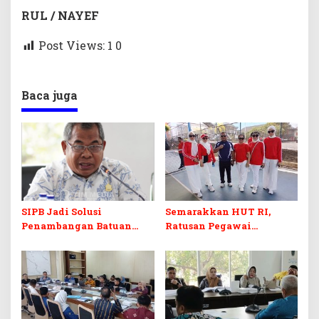
RUL / NAYEF
Post Views: 1
0
Baca juga
SIPB Jadi Solusi
Semarakkan HUT RI,
Penambangan Batuan
Ratusan Pegawai
Komoditas ex-Golongan C
Sekretariat DPRD Sultra
di Sultra
Ikuti Lomba Bola Gotong