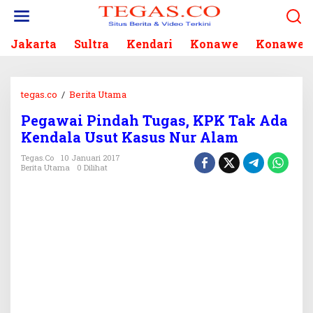
L
e
w
Jakarta
Sultra
Kendari
Konawe
Konawe S
a
t
i
k
tegas.co
/
Berita Utama
P
e
e
k
Pegawai Pindah Tugas, KPK Tak Ada
g
o
Kendala Usut Kasus Nur Alam
a
n
w
Tegas.co
10 Januari 2017
t
a
Berita Utama
0 Dilihat
e
i
n
P
i
n
d
a
h
T
u
g