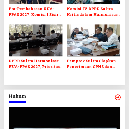
Pra-Pembahasan KUA-
Komisi IV DPRD Sultra
PPAS 2027, Komisi I Sisir
Kritis dalam Harmonisasi
Program Prioritas
KUA-PPAS 2027 dan
Berkelanjutan
Perubahan APBD 2026
DPRD Sultra Harmonisasi
Pemprov Sultra Siapkan
KUA-PPAS 2027, Prioritas
Penerimaan CPNS dan
Pendidikan, Kebudayaan,
PPPK 2027, DPRD Sultra
dan Pelunasan Utang
Desak Formasi Disabilitas
Infrastruktur
Hukum