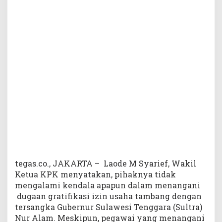
a
s
,
K
P
K
T
a
k
A
d
a
K
e
n
d
a
tegas.co., JAKARTA – Laode M Syarief, Wakil
l
Ketua KPK menyatakan, pihaknya tidak
a
mengalami kendala apapun dalam menangani
U
dugaan gratifikasi izin usaha tambang dengan
s
tersangka Gubernur Sulawesi Tenggara (Sultra)
u
Nur Alam. Meskipun, pegawai yang menangani
t