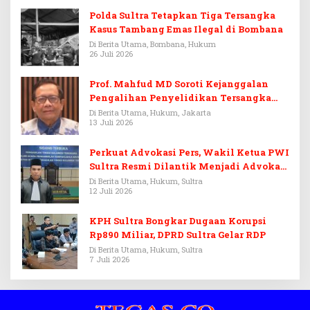
Polda Sultra Tetapkan Tiga Tersangka
Kasus Tambang Emas Ilegal di Bombana
Di Berita Utama, Bombana, Hukum
26 Juli 2026
Prof. Mahfud MD Soroti Kejanggalan
Pengalihan Penyelidikan Tersangka
Febrie Adriansyah
Di Berita Utama, Hukum, Jakarta
13 Juli 2026
Perkuat Advokasi Pers, Wakil Ketua PWI
Sultra Resmi Dilantik Menjadi Advokat
PERADI
Di Berita Utama, Hukum, Sultra
12 Juli 2026
KPH Sultra Bongkar Dugaan Korupsi
Rp890 Miliar, DPRD Sultra Gelar RDP
Di Berita Utama, Hukum, Sultra
7 Juli 2026