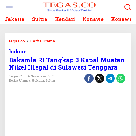
L
e
w
Jakarta
Sultra
Kendari
Konawe
Konawe S
a
t
i
k
tegas.co
/
Berita Utama
B
e
a
k
hukum
k
o
Bakamla RI Tangkap 3 Kapal Muatan
a
n
m
Nikel Illegal di Sulawesi Tenggara
t
l
e
Tegas.co
16 November 2023
a
Berita Utama
,
Hukum
,
Sultra
n
R
I
T
a
n
g
k
a
p