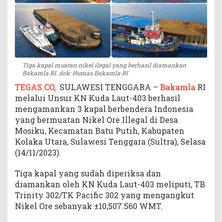
l
d
i
S
u
l
Tiga kapal muatan nikel ilegal yang berhasil diamankan
a
Bakamla RI. dok: Humas Bakamla RI
w
TEGAS.CO,.
SULAWESI TENGGARA –
Bakamla
RI
e
melalui Unsur KN Kuda Laut-403 berhasil
s
mengamankan 3 kapal berbendera Indonesia
i
T
yang bermuatan Nikel Ore Illegal di Desa
e
Mosiku, Kecamatan Batu Putih, Kabupaten
n
Kolaka Utara, Sulawesi Tenggara (Sultra), Selasa
g
(14/11/2023).
g
a
Tiga kapal yang sudah diperiksa dan
r
diamankan oleh KN Kuda Laut-403 meliputi, TB
a
Trinity 302/TK Pacific 302 yang mengangkut
Nikel Ore sebanyak ±10,507.560 WMT.