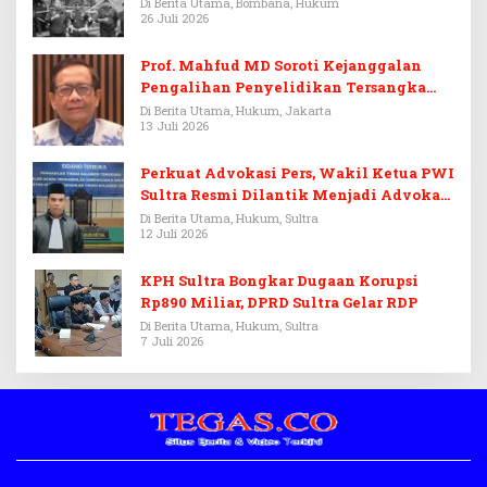
Di Berita Utama, Bombana, Hukum
26 Juli 2026
Prof. Mahfud MD Soroti Kejanggalan
Pengalihan Penyelidikan Tersangka
Febrie Adriansyah
Di Berita Utama, Hukum, Jakarta
13 Juli 2026
Perkuat Advokasi Pers, Wakil Ketua PWI
Sultra Resmi Dilantik Menjadi Advokat
PERADI
Di Berita Utama, Hukum, Sultra
12 Juli 2026
KPH Sultra Bongkar Dugaan Korupsi
Rp890 Miliar, DPRD Sultra Gelar RDP
Di Berita Utama, Hukum, Sultra
7 Juli 2026