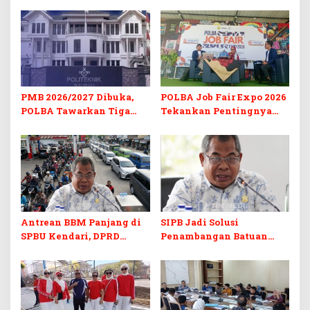
PMB 2026/2027 Dibuka,
POLBA Job Fair Expo 2026
POLBA Tawarkan Tiga
Tekankan Pentingnya
Prodi Baru dan Program
Skill dan Sertifikasi di Era
Kuliah Gratis
Digital
Antrean BBM Panjang di
SIPB Jadi Solusi
SPBU Kendari, DPRD
Penambangan Batuan
Sultra Duga Sistem
Komoditas ex-Golongan C
Barcode Curang
di Sultra