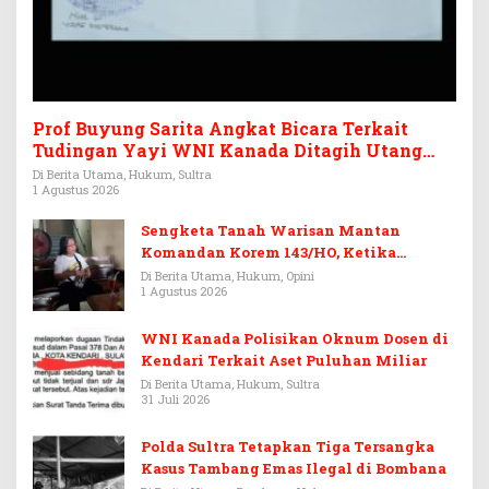
Prof Buyung Sarita Angkat Bicara Terkait
Tudingan Yayi WNI Kanada Ditagih Utang
Rp3,6 Miliar
Di Berita Utama, Hukum, Sultra
1 Agustus 2026
Sengketa Tanah Warisan Mantan
Komandan Korem 143/HO, Ketika
Warisan Menjadi Arena Pemerasan
Di Berita Utama, Hukum, Opini
1 Agustus 2026
WNI Kanada Polisikan Oknum Dosen di
Kendari Terkait Aset Puluhan Miliar
Di Berita Utama, Hukum, Sultra
31 Juli 2026
Polda Sultra Tetapkan Tiga Tersangka
Kasus Tambang Emas Ilegal di Bombana