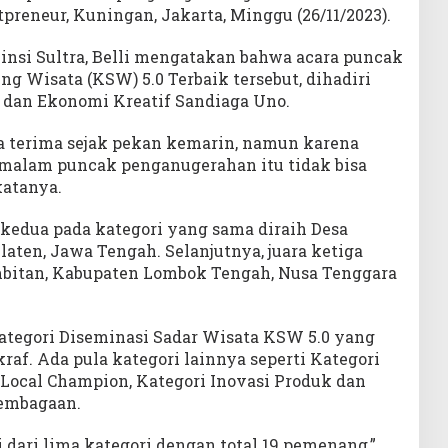
preneur, Kuningan, Jakarta, Minggu (26/11/2023).
insi Sultra, Belli mengatakan bahwa acara puncak
 Wisata (KSW) 5.0 Terbaik tersebut, dihadiri
 dan Ekonomi Kreatif Sandiaga Uno.
 terima sejak pekan kemarin, namun karena
malam puncak penganugerahan itu tidak bisa
katanya.
 kedua pada kategori yang sama diraih Desa
aten, Jawa Tengah. Selanjutnya, juara ketiga
mbitan, Kabupaten Lombok Tengah, Nusa Tenggara
ategori Diseminasi Sadar Wisata KSW 5.0 yang
af. Ada pula kategori lainnya seperti Kategori
 Local Champion, Kategori Inovasi Produk dan
lembagaan.
i dari lima kategori dengan total 19 pemenang,”