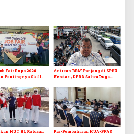
b Fair Expo 2026
Antrean BBM Panjang di SPBU
n Pentingnya Skill
Kendari, DPRD Sultra Duga
fikasi di Era Digital
Sistem Barcode Curang
kan HUT RI, Ratusan
Pra-Pembahasan KUA-PPAS