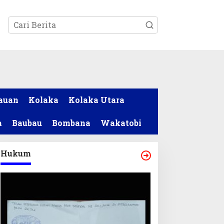
tutup
auan
Kolaka
Kolaka Utara
a
Baubau
Bombana
Wakatobi
Hukum