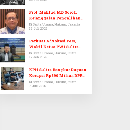
Prof. Mahfud MD Soroti
Kejanggalan Pengalihan
Penyelidikan Tersangka
Di Berita Utama, Hukum, Jakarta
13 Juli 2026
Febrie Adriansyah
Perkuat Advokasi Pers,
Wakil Ketua PWI Sultra
Resmi Dilantik Menjadi
Di Berita Utama, Hukum, Sultra
12 Juli 2026
Advokat PERADI
KPH Sultra Bongkar Dugaan
Korupsi Rp890 Miliar, DPRD
Sultra Gelar RDP
Di Berita Utama, Hukum, Sultra
7 Juli 2026