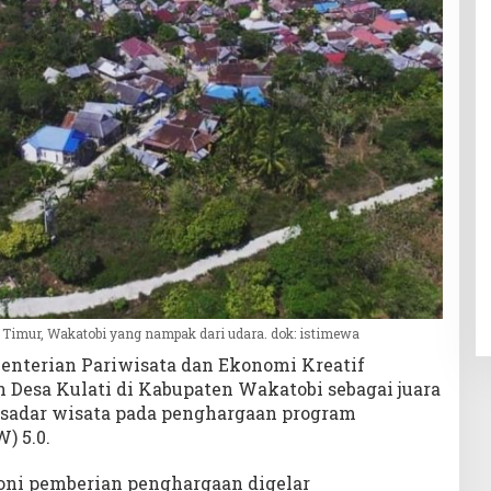
Timur, Wakatobi yang nampak dari udara. dok: istimewa
nterian Pariwisata dan Ekonomi Kreatif
Desa Kulati di Kabupaten Wakatobi sebagai juara
 sadar wisata pada penghargaan program
) 5.0.
oni pemberian penghargaan digelar