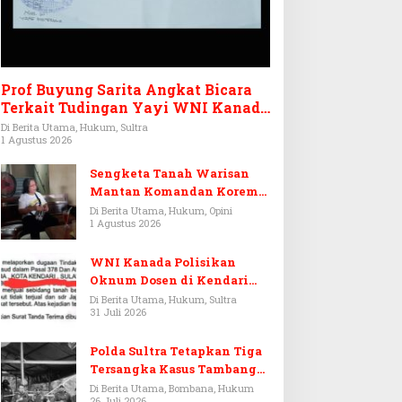
Prof Buyung Sarita Angkat Bicara
Terkait Tudingan Yayi WNI Kanada
Ditagih Utang Rp3,6 Miliar
Di Berita Utama, Hukum, Sultra
1 Agustus 2026
Sengketa Tanah Warisan
Mantan Komandan Korem
143/HO, Ketika Warisan
Di Berita Utama, Hukum, Opini
1 Agustus 2026
Menjadi Arena Pemerasan
WNI Kanada Polisikan
Oknum Dosen di Kendari
Terkait Aset Puluhan Miliar
Di Berita Utama, Hukum, Sultra
31 Juli 2026
Polda Sultra Tetapkan Tiga
Tersangka Kasus Tambang
Emas Ilegal di Bombana
Di Berita Utama, Bombana, Hukum
26 Juli 2026