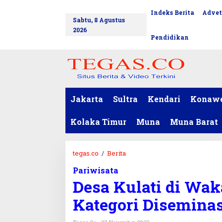
L
Indeks Berita
Advet
tutup
e
Sabtu, 8 Agustus
w
2026
a
Pendidikan
t
i
k
e
k
o
Jakarta
Sultra
Kendari
Konaw
n
t
Kolaka Timur
Muna
Muna Barat
e
n
tegas.co
/
Berita
D
e
Pariwisata
s
Desa Kulati di Wak
a
K
Kategori Disemina
u
l