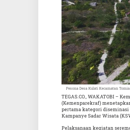
m
a
K
a
t
e
g
o
r
i
D
i
s
e
m
Pesona Desa Kulati Kecamatan Tomia 
i
TEGAS.CO., WAKATOBI – Keme
n
(Kemenparekraf) menetapkan 
a
s
pertama kategori diseminasi
i
Kampanye Sadar Wisata (KSW
S
a
Pelaksanaan kegiatan serem