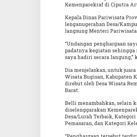
d
Kemenparekraf di Ciputra Art
a
r
Kepala Dinas Pariwisata Prov
W
lenganugerahan Desa/Kampung
i
langsung Menteri Pariwisata
s
a
“Undangan penghargaan saya
t
padatnya kegiatan sehingga 
a
saya hadiri secara langung,” 
K
S
W
Dia menjelaskan, untuk juara
5
Wisata Bugisan, Kabupaten Kl
.
direbut oleh Desa Wisata Re
0
Barat.
Belli menambahkan, selain k
diselenggarakan Kemenparekr
Desa/Lurah Terbaik, Kategori
Pemasaran, dan Kategori Ke
“Penghargaan tersebut terdir