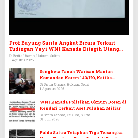
Prof Buyung Sarita Angkat Bicara Terkait
Tudingan Yayi WNI Kanada Ditagih Utang
Rp3,6 Miliar
Di Berita Utama, Hukum, Sultra
1 Agustus 2026
Sengketa Tanah Warisan Mantan
Komandan Korem 143/HO, Ketika
Warisan Menjadi Arena Pemerasan
Di Berita Utama, Hukum, Opini
1 Agustus 2026
WNI Kanada Polisikan Oknum Dosen di
Kendari Terkait Aset Puluhan Miliar
Di Berita Utama, Hukum, Sultra
31 Juli 2026
Polda Sultra Tetapkan Tiga Tersangka