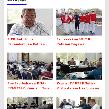
SIPB Jadi Solusi
Semarakkan HUT RI,
Penambangan Batuan
Ratusan Pegawai
Komoditas ex-Golongan C
Sekretariat DPRD Sultra
di Sultra
Ikuti Lomba Bola Gotong
Pra-Pembahasan KUA-
Komisi IV DPRD Sultra
PPAS 2027, Komisi I Sisir
Kritis dalam Harmonisasi
Program Prioritas
KUA-PPAS 2027 dan
Berkelanjutan
Perubahan APBD 2026