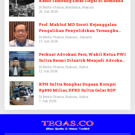
Kasus Tambang Emas Ilegal di Bombana
Di Berita Utama, Bombana, Hukum
26 Juli 2026
Prof. Mahfud MD Soroti Kejanggalan
Pengalihan Penyelidikan Tersangka
Febrie Adriansyah
Di Berita Utama, Hukum, Jakarta
13 Juli 2026
Perkuat Advokasi Pers, Wakil Ketua PWI
Sultra Resmi Dilantik Menjadi Advokat
PERADI
Di Berita Utama, Hukum, Sultra
12 Juli 2026
KPH Sultra Bongkar Dugaan Korupsi
Rp890 Miliar, DPRD Sultra Gelar RDP
Di Berita Utama, Hukum, Sultra
7 Juli 2026