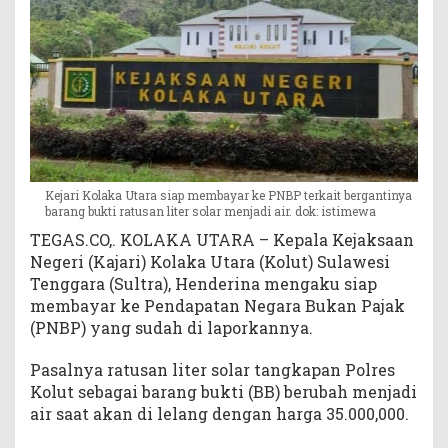
a
n
A
i
r
,
K
e
j
Kejari Kolaka Utara siap membayar ke PNBP terkait bergantinya
a
barang bukti ratusan liter solar menjadi air. dok: istimewa
r
TEGAS.CO,. KOLAKA UTARA – Kepala Kejaksaan
i
K
Negeri (Kajari) Kolaka Utara (Kolut) Sulawesi
o
Tenggara (Sultra), Henderina mengaku siap
l
membayar ke Pendapatan Negara Bukan Pajak
u
(PNBP) yang sudah di laporkannya.
t
S
Pasalnya ratusan liter solar tangkapan Polres
i
Kolut sebagai barang bukti (BB) berubah menjadi
a
air saat akan di lelang dengan harga 35.000,000.
p
T