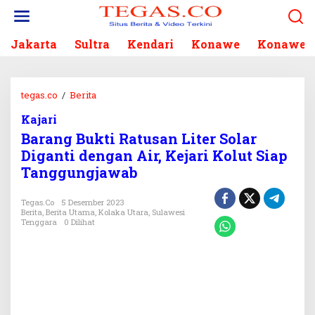
L
e
w
Jakarta
Sultra
Kendari
Konawe
Konawe S
a
t
i
k
tegas.co
/
Berita
B
e
a
k
Kajari
r
o
Barang Bukti Ratusan Liter Solar
a
n
n
Diganti dengan Air, Kejari Kolut Siap
t
g
Tanggungjawab
e
B
n
u
Tegas.co
5 Desember 2023
k
Berita
,
Berita Utama
,
Kolaka Utara
,
Sulawesi
t
Tenggara
0 Dilihat
i
R
a
t
u
s