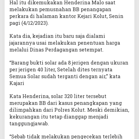
Hal itu dikemukakan Henderina Malo saat
a
melakukan pemusnahan BB penangapan
n
perkara di halaman kantor Kejari Kolut, Senin
g
g
pagi (4/12/2023).
u
n
Kata dia, kejadian itu baru saja dialami
g
jajarannya usai melakukan penentuan harga
j
melalui Dinas Perdagangan setempat.
a
w
“Barang bukti solar ada 8 jerigen dengan ukuran
a
per jerigen 40 liter, Setelah dites ternyata
b
Semua Solar sudah terganti dengan air,” kata
Kajari
Kata Henderina, solar 320 liter tersebut
merupakan BB dari kasus penangkapan yang
dilimpahkan dari Polres Kolut. Meski demikian,
kekurangan itu tetap dianggap menjadi
tanggungjawab.
“Sebab tidak melakukan pengecekan terlebih