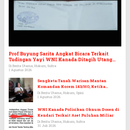
Prof Buyung Sarita Angkat Bicara Terkait
Tudingan Yayi WNI Kanada Ditagih Utang
Rp3,6 Miliar
Di Berita Utama, Hukum, Sultra
1 Agustus 2026
Sengketa Tanah Warisan Mantan
Komandan Korem 143/HO, Ketika
Warisan Menjadi Arena Pemerasan
Di Berita Utama, Hukum, Opini
1 Agustus 2026
WNI Kanada Polisikan Oknum Dosen di
Kendari Terkait Aset Puluhan Miliar
Di Berita Utama, Hukum, Sultra
31 Juli 2026