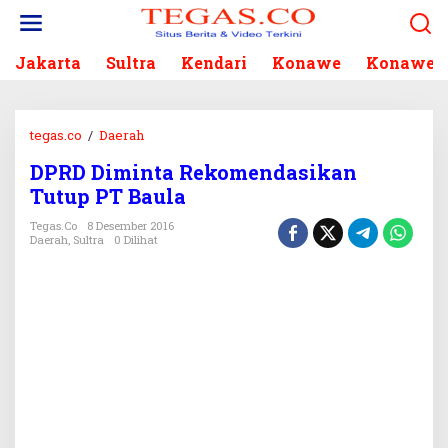
L
e
w
Jakarta
Sultra
Kendari
Konawe
Konawe S
a
t
i
k
tegas.co
/
Daerah
D
e
P
k
DPRD Diminta Rekomendasikan
R
o
Tutup PT Baula
D
n
D
Tegas.co
8 Desember 2016
t
i
Daerah
,
Sultra
0 Dilihat
e
m
n
i
n
t
a
R
e
k
o
m