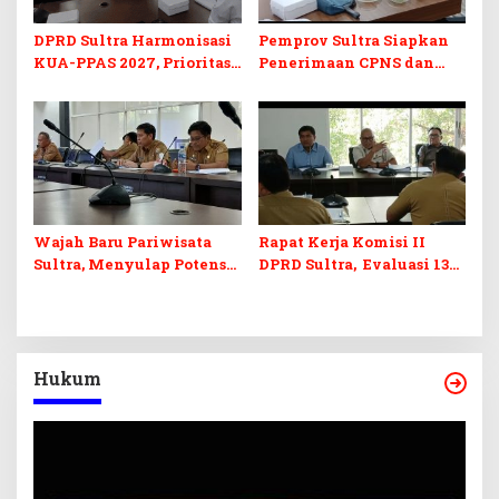
DPRD Sultra Harmonisasi
Pemprov Sultra Siapkan
KUA-PPAS 2027, Prioritas
Penerimaan CPNS dan
Pendidikan, Kebudayaan,
PPPK 2027, DPRD Sultra
dan Pelunasan Utang
Desak Formasi Disabilitas
Infrastruktur
Wajah Baru Pariwisata
Rapat Kerja Komisi II
Sultra, Menyulap Potensi
DPRD Sultra, Evaluasi 13
Lokal Lewat Sentuhan
OPD
Digital dan Penguatan
Ekraf
Hukum