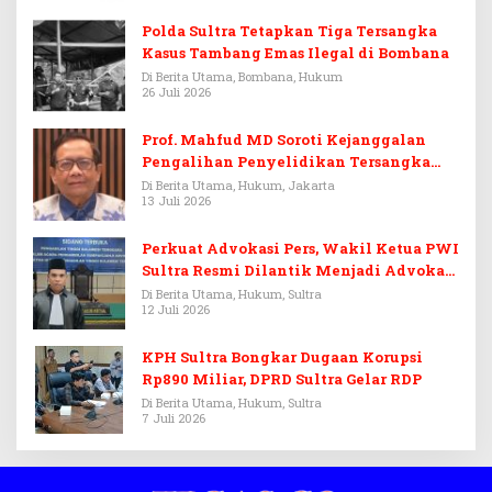
Polda Sultra Tetapkan Tiga Tersangka
Kasus Tambang Emas Ilegal di Bombana
Di Berita Utama, Bombana, Hukum
26 Juli 2026
Prof. Mahfud MD Soroti Kejanggalan
Pengalihan Penyelidikan Tersangka
Febrie Adriansyah
Di Berita Utama, Hukum, Jakarta
13 Juli 2026
Perkuat Advokasi Pers, Wakil Ketua PWI
Sultra Resmi Dilantik Menjadi Advokat
PERADI
Di Berita Utama, Hukum, Sultra
12 Juli 2026
KPH Sultra Bongkar Dugaan Korupsi
Rp890 Miliar, DPRD Sultra Gelar RDP
Di Berita Utama, Hukum, Sultra
7 Juli 2026