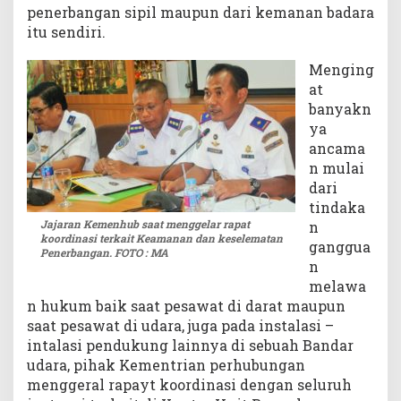
penerbangan sipil maupun dari kemanan badara
t
itu sendiri.
a
Menging
at
banyakn
ya
ancama
n mulai
dari
tindaka
Jajaran Kemenhub saat menggelar rapat
n
koordinasi terkait Keamanan dan keselematan
ganggua
Penerbangan. FOTO : MA
n
melawa
n hukum baik saat pesawat di darat maupun
saat pesawat di udara, juga pada instalasi –
intalasi pendukung lainnya di sebuah Bandar
udara, pihak Kementrian perhubungan
menggeral rapayt koordinasi dengan seluruh