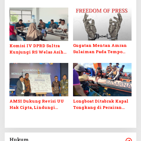
Bawang Merah Brebes,
Sultra Instruksikan
Dorong Peluang Ekspor
Penertiban Baliho dan
Kabel Semrawut
Gugatan Mentan Amran
Komisi IV DPRD Sultra
Sulaiman Pada Tempo
Kunjungi RS Welas Asih
Dinilai Ancam Kebebasan
Bandung, Metaforis Peran
Pers
TPK hingga Layanan
Medis Canggih
AMSI Dukung Revisi UU
Longboat Ditabrak Kapal
Hak Cipta, Lindungi
Tongkang di Perairan
Karya Jurnalistik dari
Muna, Satu Korban
Ancaman AI
Ditemukan Meninggal,
Satu Masih Dicari
Hukum