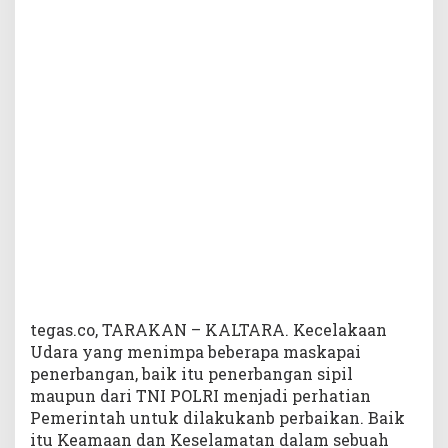
a
n
K
e
a
m
a
n
a
n
B
a
n
d
a
r
tegas.co, TARAKAN – KALTARA. Kecelakaan
a
Udara yang menimpa beberapa maskapai
penerbangan, baik itu penerbangan sipil
J
maupun dari TNI POLRI menjadi perhatian
u
Pemerintah untuk dilakukanb perbaikan. Baik
w
itu Keamaan dan Keselamatan dalam sebuah
a