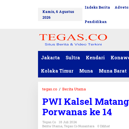
L
Indeks Berita
Advetor
tutup
e
Kamis, 6 Agustus
w
2026
a
Pendidikan
t
i
k
e
k
o
Jakarta
Sultra
Kendari
Konaw
n
t
Kolaka Timur
Muna
Muna Barat
e
n
tegas.co
/
Berita Utama
P
W
PWI Kalsel Matang
I
K
Porwanas ke 14
a
l
Tegas.co
18 Juli 2024
s
Berita Utama
,
Tegas.co Nusantara
0 Dilihat