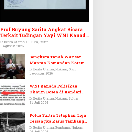
Prof Buyung Sarita Angkat Bicara
Terkait Tudingan Yayi WNI Kanada
Ditagih Utang Rp3,6 Miliar
Di Berita Utama, Hukum, Sultra
1 Agustus 2026
Sengketa Tanah Warisan
Mantan Komandan Korem
143/HO, Ketika Warisan
Di Berita Utama, Hukum, Opini
1 Agustus 2026
Menjadi Arena Pemerasan
WNI Kanada Polisikan
Oknum Dosen di Kendari
Terkait Aset Puluhan Miliar
Di Berita Utama, Hukum, Sultra
31 Juli 2026
Polda Sultra Tetapkan Tiga
Tersangka Kasus Tambang
Emas Ilegal di Bombana
Di Berita Utama, Bombana, Hukum
26 Juli 2026