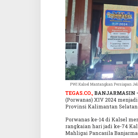
a
n
g
P
o
r
w
a
n
a
s
k
e
1
PWI Kalsel Mantangkan Persiapan Je
4
TEGAS.CO.,
BANJARMASIN 
(Porwanas) XIV 2024 menjadi 
Provinsi Kalimantan Selatan 
Porwanas ke-14 di Kalsel men
rangkaian hari jadi ke-74 Ka
Mahligai Pancasila Banjarmas