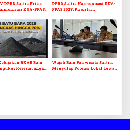
V DPRD Sultra Kritis
DPRD Sultra Harmonisasi KUA-
armonisasi KUA-PPAS
PPAS 2027, Prioritas
n Perubahan APBD 2026
Pendidikan, Kebudayaan, dan
Pelunasan Utang Infrastruktur
Kebijakan RKAB Batu
Wajah Baru Pariwisata Sultra,
engukur Keseimbangan
Menyulap Potensi Lokal Lewat
aan Negara dan
Sentuhan Digital dan
n Investasi
Penguatan Ekraf