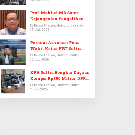
Prof. Mahfud MD Soroti
Kejanggalan Pengalihan
Penyelidikan Tersangka
Di Berita Utama, Hukum, Jakarta
13 Juli 2026
Febrie Adriansyah
Perkuat Advokasi Pers,
Wakil Ketua PWI Sultra
Resmi Dilantik Menjadi
Di Berita Utama, Hukum, Sultra
12 Juli 2026
Advokat PERADI
KPH Sultra Bongkar Dugaan
Korupsi Rp890 Miliar, DPRD
Sultra Gelar RDP
Di Berita Utama, Hukum, Sultra
7 Juli 2026