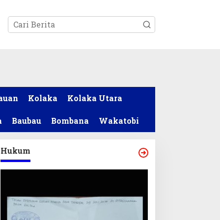
tutup
auan
Kolaka
Kolaka Utara
a
Baubau
Bombana
Wakatobi
Hukum