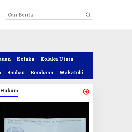
tutup
auan
Kolaka
Kolaka Utara
a
Baubau
Bombana
Wakatobi
Hukum