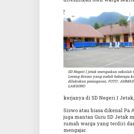
d
i
L
e
r
e
n
g
B
r
o
m
SD Negeri 1 jetak merupakan sekolah t
o
Lereng Bromo yang sudah beberapa ka
dilakukan pemugaran. FOTO : AHMA
LAKSONO
kerjanya di SD Negeri 1 Jetak,
Siswo atau biasa dikenal Pa 
juga mantan Guru SD Jetak m
rumah warga yang terdiri dar
mengajar.