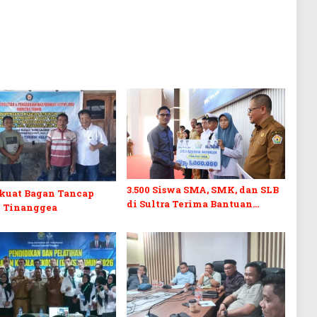
3.500 Siswa SMA, SMK, dan SLB
kuat Bagan Tancap
di Sultra Terima Bantuan
 Tinanggea
Pendidikan