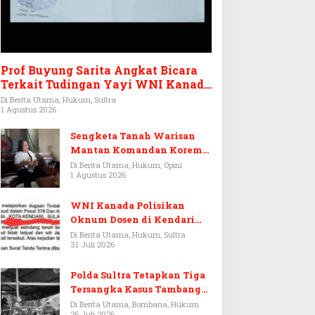
Prof Buyung Sarita Angkat Bicara
Terkait Tudingan Yayi WNI Kanada
Ditagih Utang Rp3,6 Miliar
Di Berita Utama, Hukum, Sultra
1 Agustus 2026
Sengketa Tanah Warisan
Mantan Komandan Korem
143/HO, Ketika Warisan
Di Berita Utama, Hukum, Opini
1 Agustus 2026
Menjadi Arena Pemerasan
WNI Kanada Polisikan
Oknum Dosen di Kendari
Terkait Aset Puluhan Miliar
Di Berita Utama, Hukum, Sultra
31 Juli 2026
Polda Sultra Tetapkan Tiga
Tersangka Kasus Tambang
Emas Ilegal di Bombana
Di Berita Utama, Bombana, Hukum
26 Juli 2026