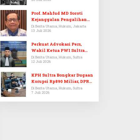
Prof. Mahfud MD Soroti
Kejanggalan Pengalihan
Penyelidikan Tersangka
Di Berita Utama, Hukum, Jakarta
13 Juli 2026
Febrie Adriansyah
Perkuat Advokasi Pers,
Wakil Ketua PWI Sultra
Resmi Dilantik Menjadi
Di Berita Utama, Hukum, Sultra
12 Juli 2026
Advokat PERADI
KPH Sultra Bongkar Dugaan
Korupsi Rp890 Miliar, DPRD
Sultra Gelar RDP
Di Berita Utama, Hukum, Sultra
7 Juli 2026