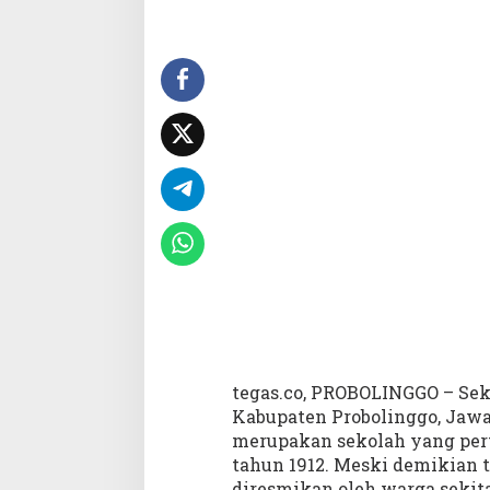
D
a
s
a
r
N
e
g
e
r
i
1
J
e
t
a
k
T
tegas.co, PROBOLINGGO – Sek
e
Kabupaten Probolinggo, Jawa
r
merupakan sekolah yang per
t
u
tahun 1912. Meski demikian 
a
diresmikan oleh warga sekit