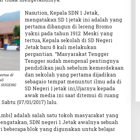
Nasution, Kepala SDN 1 Jetak,
mengatakan SD 1 jetak ini adalah yang
pertama dibangun di lereng Bromo
yakni pada tahun 1912. Meski yang
tertua, Kepala sekolah di SD Negeri
Jetak baru 8 kali melakukan
pergantian. “Masyarakat Tengger
Tengger sudah mengenal pentingnya
pendidikan jauh sebelum kemerdekaan
dan sekolah yang pertama dijadikan
ertua di
li
sebagaio tempat menuntut ilmu ada di
D SUGENG
SD Negeri 1 jetak ini,Ujarnya kepada
awak media ini saat ditemui di ruang
 Sabtu (07/01/2017) lalu.
Ambil adalah salah satu tokoh masyarakat yang
engatakan, SDN negeri 1 Jetak awalnya sebuah
i beberapa blok yang digunakan untuk belajar