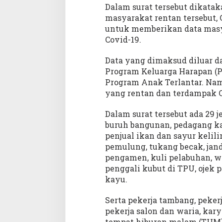
k
Dalam surat tersebut dikat
n
masyarakat rentan tersebut,
i
untuk memberikan data masy
s
Covid-19.
Data yang dimaksud diluar 
Program Keluarga Harapan (PK
Program Anak Terlantar. Nam
yang rentan dan terdampak C
Dalam surat tersebut ada 29 
buruh bangunan, pedagang kaki
penjual ikan dan sayur kelil
pemulung, tukang becak, jand
pengamen, kuli pelabuhan, w
penggali kubut di TPU, ojek 
kayu.
Serta pekerja tambang, peker
pekerja salon dan waria, kar
tempat hiburan malam (THM)