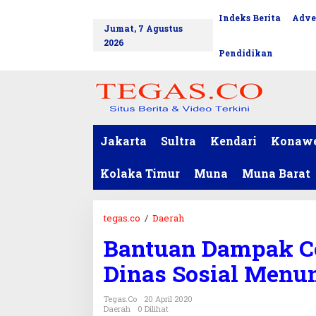
L
Indeks Berita
Adve
tutup
e
Jumat, 7 Agustus
w
2026
a
Pendidikan
t
i
k
e
k
o
Jakarta
Sultra
Kendari
Konaw
n
t
Kolaka Timur
Muna
Muna Barat
e
n
tegas.co
/
Daerah
B
a
Bantuan Dampak Co
n
t
Dinas Sosial Menu
u
a
Tegas.co
20 April 2020
n
Daerah
0 Dilihat