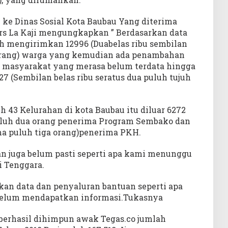
 ke Dinas Sosial Kota Baubau Yang diterima
Drs La Kaji mengungkapkan ” Berdasarkan data
h mengirimkan 12996 (Duabelas ribu sembilan
orang) warga yang kemudian ada penambahan
n masyarakat yang merasa belum terdata hingga
127 (Sembilan belas ribu seratus dua puluh tujuh
h 43 Kelurahan di kota Baubau itu diluar 6272
puluh dua orang penerima Program Sembako dan
ima puluh tiga orang)penerima PKH.
n juga belum pasti seperti apa kami menunggu
i Tenggara.
n data dan penyaluran bantuan seperti apa
elum mendapatkan informasi.Tukasnya
berhasil dihimpun awak Tegas.co jumlah