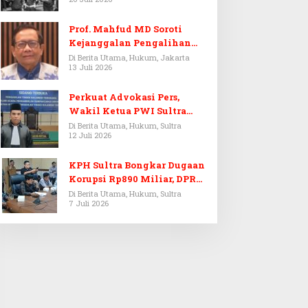
Prof. Mahfud MD Soroti
Kejanggalan Pengalihan
Penyelidikan Tersangka
Di Berita Utama, Hukum, Jakarta
13 Juli 2026
Febrie Adriansyah
Perkuat Advokasi Pers,
Wakil Ketua PWI Sultra
Resmi Dilantik Menjadi
Di Berita Utama, Hukum, Sultra
12 Juli 2026
Advokat PERADI
KPH Sultra Bongkar Dugaan
Korupsi Rp890 Miliar, DPRD
Sultra Gelar RDP
Di Berita Utama, Hukum, Sultra
7 Juli 2026