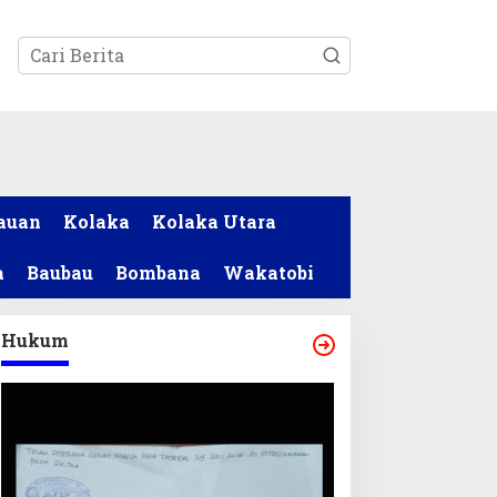
tutup
auan
Kolaka
Kolaka Utara
a
Baubau
Bombana
Wakatobi
Hukum