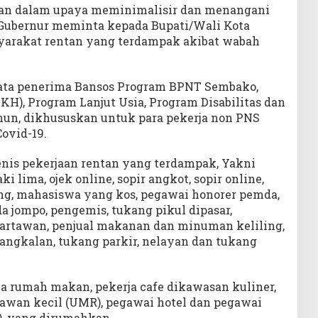
akan dalam upaya meminimalisir dan menangani
 Gubernur meminta kepada Bupati/Wali Kota
arakat rentan yang terdampak akibat wabah
data penerima Bansos Program BPNT Sembako,
H), Program Lanjut Usia, Program Disabilitas dan
un, dikhususkan untuk para pekerja non PNS
ovid-19.
jenis pekerjaan rentan yang terdampak, Yakni
 lima, ojek online, sopir angkot, sopir online,
ing, mahasiswa yang kos, pegawai honorer pemda,
a jompo, pengemis, tukang pikul dipasar,
artawan, penjual makanan dan minuman keliling,
pangkalan, tukang parkir, nelayan dan tukang
ja rumah makan, pekerja cafe dikawasan kuliner,
yawan kecil (UMR), pegawai hotel dan pegawai
, yang dirumahkan.