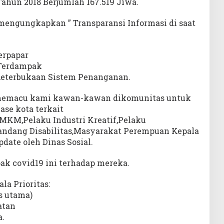
ahun 2018 Berjumlah 167.519 Jiwa.
engungkapkan ” Transparansi Informasi di saat
erpapar
 Terdampak
eterbukaan Sistem Penanganan.
g memacu kami kawan-kawan dikomunitas untuk
ase kota terkait
MKM,Pelaku Industri Kreatif,Pelaku
andang Disabilitas,Masyarakat Perempuan Kepala
date oleh Dinas Sosial.
k covid19 ini terhadap mereka.
a Prioritas:
s utama)
atan
.