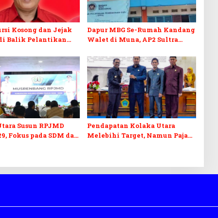
rsi Kosong dan Jejak
Dapur MBG Se-Rumah Kandang
i Balik Pelantikan
Walet di Muna, AP2 Sultra
gota DPRD Koltim
Prihatin
Utara Susun RPJMD
Pendapatan Kolaka Utara
29, Fokus pada SDM dan
Melebihi Target, Namun Pajak
uktur
MBLB dan BPHTB Tertahan