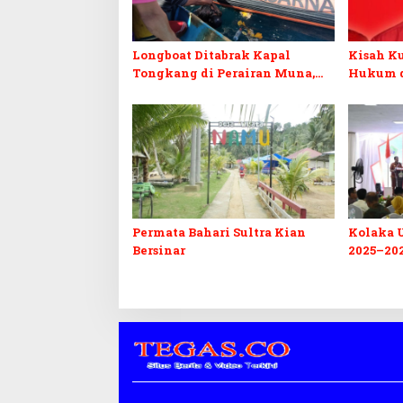
Longboat Ditabrak Kapal
Kisah Ku
Tongkang di Perairan Muna,
Hukum d
Satu Korban Ditemukan
PAW ang
Meninggal, Satu Masih Dicari
Permata Bahari Sultra Kian
Kolaka 
Bersinar
2025–20
Infrastr