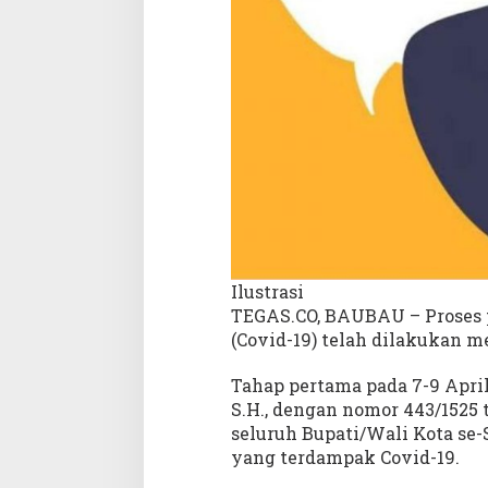
s
D
i
n
a
s
S
o
s
i
a
l
M
Ilustrasi
e
TEGAS.CO, BAUBAU – Proses 
n
(Covid-19) telah dilakukan m
u
n
Tahap pertama pada 7-9 April
g
g
S.H., dengan nomor 443/1525 
u
seluruh Bupati/Wali Kota se-
J
yang terdampak Covid-19.
u