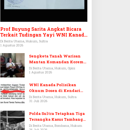
Prof Buyung Sarita Angkat Bicara
Terkait Tudingan Yayi WNI Kanada
Ditagih Utang Rp3,6 Miliar
Di Berita Utama, Hukum, Sultra
1 Agustus 2026
Sengketa Tanah Warisan
Mantan Komandan Korem
143/HO, Ketika Warisan
Di Berita Utama, Hukum, Opini
1 Agustus 2026
Menjadi Arena Pemerasan
WNI Kanada Polisikan
Oknum Dosen di Kendari
Terkait Aset Puluhan Miliar
Di Berita Utama, Hukum, Sultra
31 Juli 2026
Polda Sultra Tetapkan Tiga
Tersangka Kasus Tambang
Emas Ilegal di Bombana
Di Berita Utama, Bombana, Hukum
26 Juli 2026