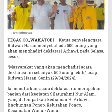
g
a
r
a
:
D
Foto istimewa
i
TEGAS.CO.,WAKATOBI –
Ketua penyelenggara
h
a
Ridwan Hasan menyebut ada 500 orang yang
d
akan menghadiri deklarasi Arhawi, pada Selasa,
i
besok.
r
i
“Masyarakat yang akan menghadiri acara
5
deklarasi ini sebanyak 500 orang lebih,” ucap
0
Ridwan Hasan, Senin (29/04/2024).
0
O
Ia menuturkan, acara deklarasi itu merupakan
r
bagian dari kegiatan Silaturahmi Nur Alam,
a
yang di tempatkan kediaman H. Arhawi,
n
lingkungan Pongo, Kelurahan Pongo,
g
Kecamatan Wangi-Wangi.