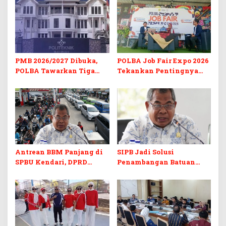
PMB 2026/2027 Dibuka,
POLBA Job Fair Expo 2026
POLBA Tawarkan Tiga
Tekankan Pentingnya
Prodi Baru dan Program
Skill dan Sertifikasi di Era
Kuliah Gratis
Digital
Antrean BBM Panjang di
SIPB Jadi Solusi
SPBU Kendari, DPRD
Penambangan Batuan
Sultra Duga Sistem
Komoditas ex-Golongan C
Barcode Curang
di Sultra