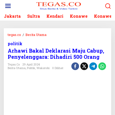
L
e
w
Jakarta
Sultra
Kendari
Konawe
Konawe S
a
t
i
k
tegas.co
/
Berita Utama
A
e
r
k
politik
h
o
Arhawi Bakal Deklarasi Maju Cabup,
a
n
w
Penyelenggara: Dihadiri 500 Orang
t
i
e
Tegas.co
29 April 2024
B
Berita Utama
,
Politik
,
Wakatobi
0 Dilihat
n
a
k
a
l
D
e
k
l
a