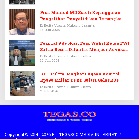
Prof. Mahfud MD Soroti Kejanggalan
Pengalihan Penyelidikan Tersangka
Febrie Adriansyah
Di Berita Utama, Hukum, Jakarta
13 Juli 2026
Perkuat Advokasi Pers, Wakil Ketua PWI
Sultra Resmi Dilantik Menjadi Advokat
PERADI
Di Berita Utama, Hukum, Sultra
12 Juli 2026
KPH Sultra Bongkar Dugaan Korupsi
Rp890 Miliar, DPRD Sultra Gelar RDP
Di Berita Utama, Hukum, Sultra
7 Juli 2026
Copyright © 2014 - 2026 PT. TEGASCO MEDIA INTERNET