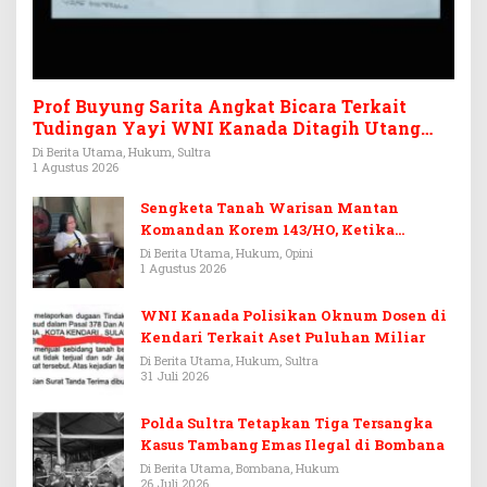
Prof Buyung Sarita Angkat Bicara Terkait
Tudingan Yayi WNI Kanada Ditagih Utang
Rp3,6 Miliar
Di Berita Utama, Hukum, Sultra
1 Agustus 2026
Sengketa Tanah Warisan Mantan
Komandan Korem 143/HO, Ketika
Warisan Menjadi Arena Pemerasan
Di Berita Utama, Hukum, Opini
1 Agustus 2026
WNI Kanada Polisikan Oknum Dosen di
Kendari Terkait Aset Puluhan Miliar
Di Berita Utama, Hukum, Sultra
31 Juli 2026
Polda Sultra Tetapkan Tiga Tersangka
Kasus Tambang Emas Ilegal di Bombana
Di Berita Utama, Bombana, Hukum
26 Juli 2026