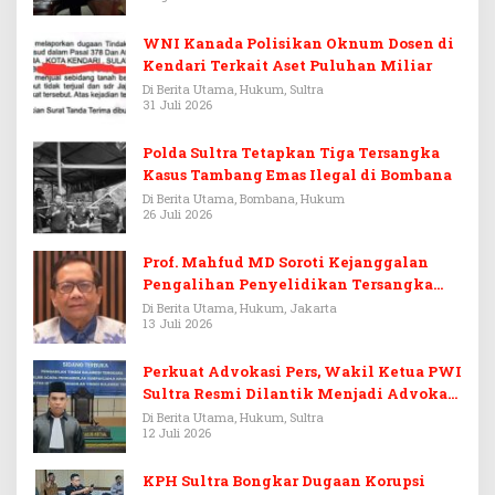
WNI Kanada Polisikan Oknum Dosen di
Kendari Terkait Aset Puluhan Miliar
Di Berita Utama, Hukum, Sultra
31 Juli 2026
Polda Sultra Tetapkan Tiga Tersangka
Kasus Tambang Emas Ilegal di Bombana
Di Berita Utama, Bombana, Hukum
26 Juli 2026
Prof. Mahfud MD Soroti Kejanggalan
Pengalihan Penyelidikan Tersangka
Febrie Adriansyah
Di Berita Utama, Hukum, Jakarta
13 Juli 2026
Perkuat Advokasi Pers, Wakil Ketua PWI
Sultra Resmi Dilantik Menjadi Advokat
PERADI
Di Berita Utama, Hukum, Sultra
12 Juli 2026
KPH Sultra Bongkar Dugaan Korupsi