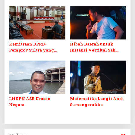
Keseimbangan
Korem 143/HO, Ketika
Penerimaan Negara dan
Warisan Menjadi Arena
Kepastian Investasi
Pemerasan
Kemitraan DPRD-
Hibah Daerah untuk
Pemprov Sultra yang
Instansi Vertikal Sah
Retak
Secara Hukum, tapi
Terikat Syarat Ketat
LHKPN ASR Urusan
Matematika Langit Andi
Negara
Sumangerukka