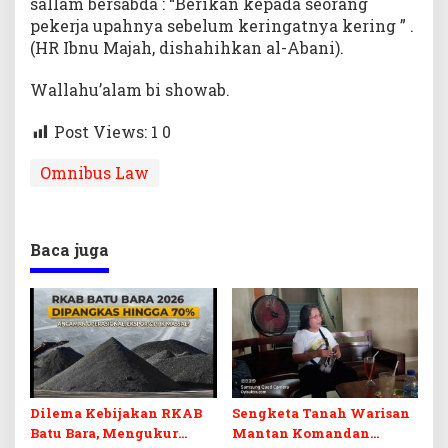
sallam bersabda : “Berikan kepada seorang
pekerja upahnya sebelum keringatnya kering ” .
(HR Ibnu Majah, dishahihkan al-Abani).
Wallahu’alam bi showab.
Post Views: 1
0
Omnibus Law
Baca juga
Dilema Kebijakan RKAB
Sengketa Tanah Warisan
Batu Bara, Mengukur
Mantan Komandan