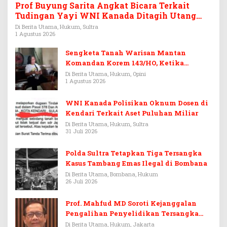
Prof Buyung Sarita Angkat Bicara Terkait
Tudingan Yayi WNI Kanada Ditagih Utang
Rp3,6 Miliar
Di Berita Utama, Hukum, Sultra
1 Agustus 2026
Sengketa Tanah Warisan Mantan
Komandan Korem 143/HO, Ketika
Warisan Menjadi Arena Pemerasan
Di Berita Utama, Hukum, Opini
1 Agustus 2026
WNI Kanada Polisikan Oknum Dosen di
Kendari Terkait Aset Puluhan Miliar
Di Berita Utama, Hukum, Sultra
31 Juli 2026
Polda Sultra Tetapkan Tiga Tersangka
Kasus Tambang Emas Ilegal di Bombana
Di Berita Utama, Bombana, Hukum
26 Juli 2026
Prof. Mahfud MD Soroti Kejanggalan
Pengalihan Penyelidikan Tersangka
Febrie Adriansyah
Di Berita Utama, Hukum, Jakarta