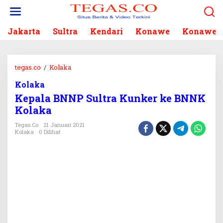
L
e
w
Jakarta
Sultra
Kendari
Konawe
Konawe S
a
t
i
k
tegas.co
/
Kolaka
K
e
e
k
Kolaka
p
o
Kepala BNNP Sultra Kunker ke BNNK
a
n
l
Kolaka
t
a
e
Tegas.co
21 Januari 2021
B
Kolaka
0 Dilihat
n
N
N
P
S
u
l
t
r
a