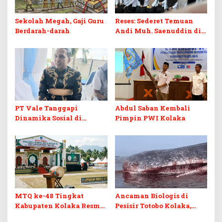
Sekolah Megah, Gaji Guru
Reses: Sederet Temuan
Berdarah-darah
Andi Muh. Saenuddin di
Dunia Pendidikan Kolaka
PT Vale Tanggapi
Abdul Saban Kembali
Dinamika Sosial di
Pimpin PWI Kolaka
Kolaka
MTQ ke-48 Tingkat
Ancaman Biologis di
Kabupaten Kolaka Resmi
Pesisir Totobo Kolaka,
Dibuka
Bangkai Paus Sperma 8