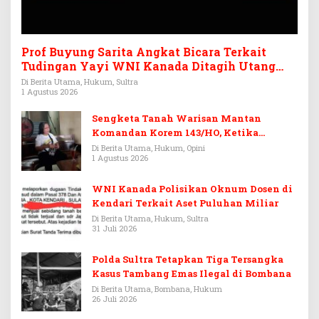
Prof Buyung Sarita Angkat Bicara Terkait
Tudingan Yayi WNI Kanada Ditagih Utang
Rp3,6 Miliar
Di Berita Utama, Hukum, Sultra
1 Agustus 2026
Sengketa Tanah Warisan Mantan
Komandan Korem 143/HO, Ketika
Warisan Menjadi Arena Pemerasan
Di Berita Utama, Hukum, Opini
1 Agustus 2026
WNI Kanada Polisikan Oknum Dosen di
Kendari Terkait Aset Puluhan Miliar
Di Berita Utama, Hukum, Sultra
31 Juli 2026
Polda Sultra Tetapkan Tiga Tersangka
Kasus Tambang Emas Ilegal di Bombana
Di Berita Utama, Bombana, Hukum
26 Juli 2026