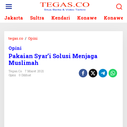
L
e
w
Jakarta
Sultra
Kendari
Konawe
Konawe S
a
t
i
k
tegas.co
/
Opini
P
e
a
k
Opini
k
o
Pakaian Syar’i Solusi Menjaga
a
n
i
Muslimah
t
a
e
Tegas.co
7 Maret 2021
n
Opini
0 Dilihat
n
S
y
a
r
’
i
S
o
l