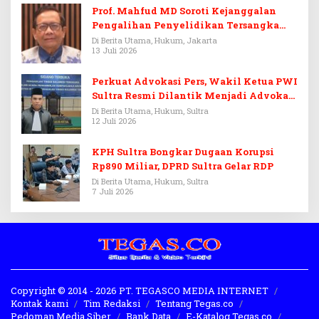
Prof. Mahfud MD Soroti Kejanggalan
Pengalihan Penyelidikan Tersangka
Febrie Adriansyah
Di Berita Utama, Hukum, Jakarta
13 Juli 2026
Perkuat Advokasi Pers, Wakil Ketua PWI
Sultra Resmi Dilantik Menjadi Advokat
PERADI
Di Berita Utama, Hukum, Sultra
12 Juli 2026
KPH Sultra Bongkar Dugaan Korupsi
Rp890 Miliar, DPRD Sultra Gelar RDP
Di Berita Utama, Hukum, Sultra
7 Juli 2026
Copyright © 2014 - 2026 PT. TEGASCO MEDIA INTERNET
Kontak kami
Tim Redaksi
Tentang Tegas.co
Pedoman Media Siber
Bank Data
E-Katalog Tegas.co