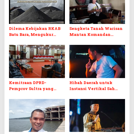
Dilema Kebijakan RKAB
Sengketa Tanah Warisan
Batu Bara, Mengukur
Mantan Komandan
Keseimbangan
Korem 143/HO, Ketika
Penerimaan Negara dan
Warisan Menjadi Arena
Kepastian Investasi
Pemerasan
Kemitraan DPRD-
Hibah Daerah untuk
Pemprov Sultra yang
Instansi Vertikal Sah
Retak
Secara Hukum, tapi
Terikat Syarat Ketat