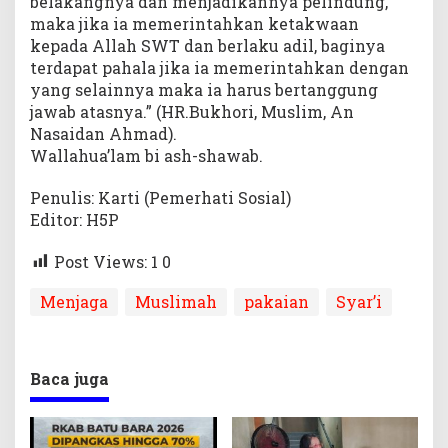
belakangnya dan menjadikannya pelindung,
maka jika ia memerintahkan ketakwaan
kepada Allah SWT dan berlaku adil, baginya
terdapat pahala jika ia memerintahkan dengan
yang selainnya maka ia harus bertanggung
jawab atasnya.” (HR.Bukhori, Muslim, An
Nasaidan Ahmad).
Wallahua’lam bi ash-shawab.
Penulis: Karti (Pemerhati Sosial)
Editor: H5P
Post Views: 1
0
Menjaga
Muslimah
pakaian
Syar’i
Baca juga