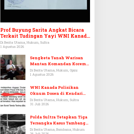
Prof Buyung Sarita Angkat Bicara
Terkait Tudingan Yayi WNI Kanada
Ditagih Utang Rp3,6 Miliar
Di Berita Utama, Hukum, Sultra
1 Agustus 2026
Sengketa Tanah Warisan
Mantan Komandan Korem
143/HO, Ketika Warisan
Di Berita Utama, Hukum, Opini
1 Agustus 2026
Menjadi Arena Pemerasan
WNI Kanada Polisikan
Oknum Dosen di Kendari
Terkait Aset Puluhan Miliar
Di Berita Utama, Hukum, Sultra
31 Juli 2026
Polda Sultra Tetapkan Tiga
Tersangka Kasus Tambang
Emas Ilegal di Bombana
Di Berita Utama, Bombana, Hukum
26 Juli 2026