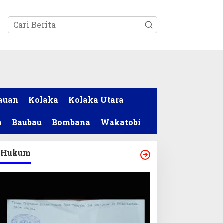
tutup
auan
Kolaka
Kolaka Utara
a
Baubau
Bombana
Wakatobi
Hukum