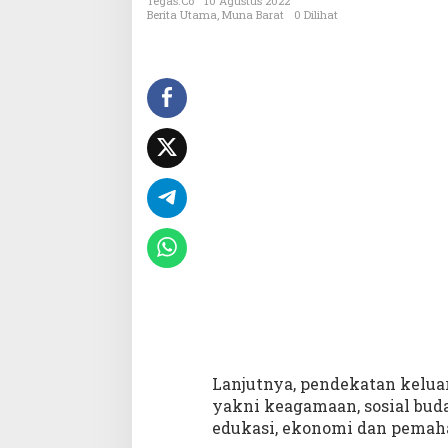
K
Tegas.co
10 Agustus 2022
Berita Utama
,
Muna Barat
0 Dilihat
B
M
u
b
a
r
D
o
r
o
n
g
M
a
s
y
a
r
a
Lanjutnya, pendekatan keluar
k
yakni keagamaan, sosial buda
a
edukasi, ekonomi dan pemah
t