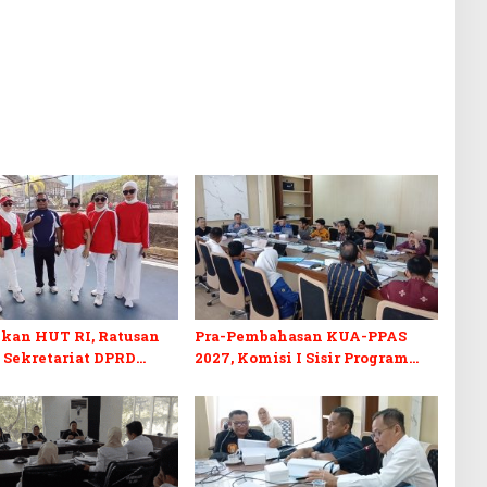
kan HUT RI, Ratusan
Pra-Pembahasan KUA-PPAS
 Sekretariat DPRD
2027, Komisi I Sisir Program
kuti Lomba Bola Gotong
Prioritas Berkelanjutan