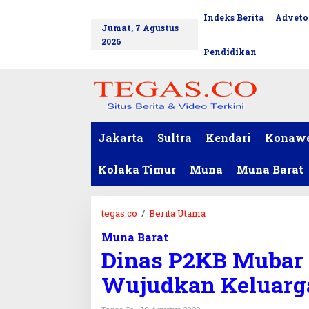
L
Indeks Berita
Adveto
tutup
e
Jumat, 7 Agustus
w
2026
a
Pendidikan
t
i
k
e
k
o
Jakarta
Sultra
Kendari
Konaw
n
t
Kolaka Timur
Muna
Muna Barat
e
n
tegas.co
/
Berita Utama
D
i
Muna Barat
n
Dinas P2KB Mubar
a
s
Wujudkan Keluarga
P
2