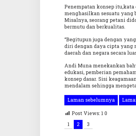
W
Penempatan konsep itu,kata d
u
menghasilkan sesuatu yang b
j
Misalnya, seorang petani di
u
bermutu dan berkualitas.
d
k
“Begitupun juga dengan yang
a
diri dengan daya cipta yan
n
daerah dan negara secara luas
K
e
l
Andi Muna menekankan bahwa
u
edukasi, pemberian pemaham
a
konsep dasar. Sisi keagamaan
r
mendalam sehingga mengeta
g
a
Laman sebelumnya
Laman
B
e
Post Views: 1
0
r
k
1
2
3
u
a