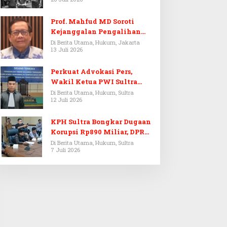
Prof. Mahfud MD Soroti
Kejanggalan Pengalihan
Penyelidikan Tersangka
Di Berita Utama, Hukum, Jakarta
13 Juli 2026
Febrie Adriansyah
Perkuat Advokasi Pers,
Wakil Ketua PWI Sultra
Resmi Dilantik Menjadi
Di Berita Utama, Hukum, Sultra
12 Juli 2026
Advokat PERADI
KPH Sultra Bongkar Dugaan
Korupsi Rp890 Miliar, DPRD
Sultra Gelar RDP
Di Berita Utama, Hukum, Sultra
7 Juli 2026