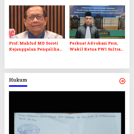
Terkait Aset Puluhan
Tambang Emas Ilegal di
Miliar
Bombana
Prof. Mahfud MD Soroti
Perkuat Advokasi Pers,
Kejanggalan Pengalihan
Wakil Ketua PWI Sultra
Penyelidikan Tersangka
Resmi Dilantik Menjadi
Febrie Adriansyah
Advokat PERADI
Hukum