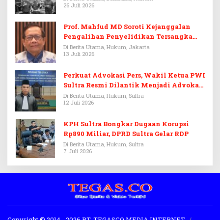
26 Juli 2026
Prof. Mahfud MD Soroti Kejanggalan
Pengalihan Penyelidikan Tersangka
Febrie Adriansyah
Di Berita Utama, Hukum, Jakarta
13 Juli 2026
Perkuat Advokasi Pers, Wakil Ketua PWI
Sultra Resmi Dilantik Menjadi Advokat
PERADI
Di Berita Utama, Hukum, Sultra
12 Juli 2026
KPH Sultra Bongkar Dugaan Korupsi
Rp890 Miliar, DPRD Sultra Gelar RDP
Di Berita Utama, Hukum, Sultra
7 Juli 2026
Copyright © 2014 - 2026 PT. TEGASCO MEDIA INTERNET