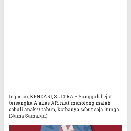
n
g
k
a
A
R
M
e
n
c
a
b
u
l
i
B
o
tegas.co, KENDARI, SULTRA – Sungguh bejat
c
tersangka A alias AR, niat menolong malah
a
cabuli anak 9 tahun, korbanya sebut saja Bunga
h
(Nama Samaran).
9
T
a