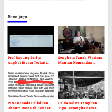
Baca juga
Prof Buyung Sarita
Sengketa Tanah Warisan
Angkat Bicara Terkait
Mantan Komandan
Tudingan Yayi WNI
Korem 143/HO, Ketika
Kanada Ditagih Utang
Warisan Menjadi Arena
Rp3,6 Miliar
Pemerasan
WNI Kanada Polisikan
Polda Sultra Tetapkan
Oknum Dosen di Kendari
Tiga Tersangka Kasus