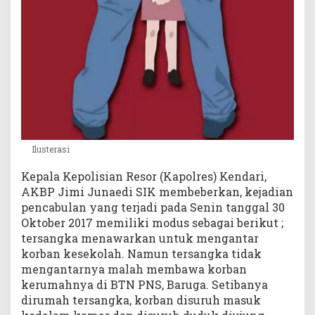
h
u
n
d
i
K
e
n
d
a
Ilusterasi
r
i
Kepala Kepolisian Resor (Kapolres) Kendari,
AKBP Jimi Junaedi SIK membeberkan, kejadian
pencabulan yang terjadi pada Senin tanggal 30
Oktober 2017 memiliki modus sebagai berikut ;
tersangka menawarkan untuk mengantar
korban kesekolah. Namun tersangka tidak
mengantarnya malah membawa korban
kerumahnya di BTN PNS, Baruga. Setibanya
dirumah tersangka, korban disuruh masuk