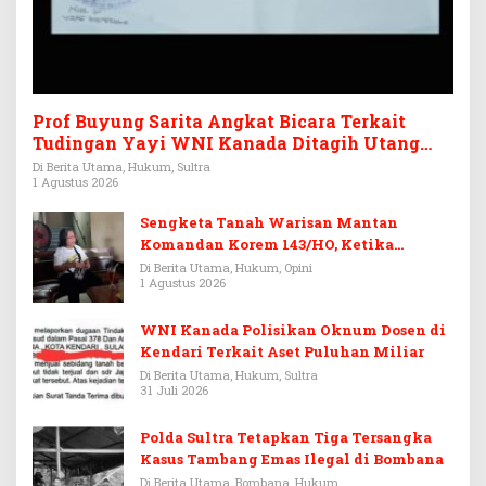
Prof Buyung Sarita Angkat Bicara Terkait
Tudingan Yayi WNI Kanada Ditagih Utang
Rp3,6 Miliar
Di Berita Utama, Hukum, Sultra
1 Agustus 2026
Sengketa Tanah Warisan Mantan
Komandan Korem 143/HO, Ketika
Warisan Menjadi Arena Pemerasan
Di Berita Utama, Hukum, Opini
1 Agustus 2026
WNI Kanada Polisikan Oknum Dosen di
Kendari Terkait Aset Puluhan Miliar
Di Berita Utama, Hukum, Sultra
31 Juli 2026
Polda Sultra Tetapkan Tiga Tersangka
Kasus Tambang Emas Ilegal di Bombana
Di Berita Utama, Bombana, Hukum