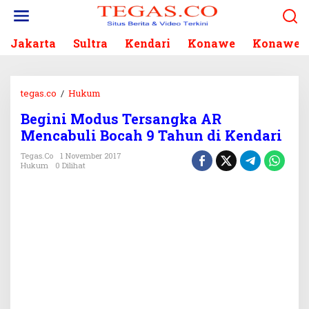
L
e
w
Jakarta
Sultra
Kendari
Konawe
Konawe S
a
t
i
k
tegas.co
/
Hukum
B
e
e
k
Begini Modus Tersangka AR
g
o
Mencabuli Bocah 9 Tahun di Kendari
i
n
n
Tegas.co
1 November 2017
t
i
Hukum
0 Dilihat
e
M
n
o
d
u
s
T
e
r
s
a