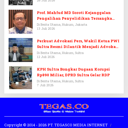
26 Juli 2026
Prof. Mahfud MD Soroti Kejanggalan
Pengalihan Penyelidikan Tersangka
Febrie Adriansyah
Di Berita Utama, Hukum, Jakarta
13 Juli 2026
Perkuat Advokasi Pers, Wakil Ketua PWI
Sultra Resmi Dilantik Menjadi Advokat
PERADI
Di Berita Utama, Hukum, Sultra
12 Juli 2026
KPH Sultra Bongkar Dugaan Korupsi
Rp890 Miliar, DPRD Sultra Gelar RDP
Di Berita Utama, Hukum, Sultra
7 Juli 2026
Copyright © 2014 - 2026 PT. TEGASCO MEDIA INTERNET