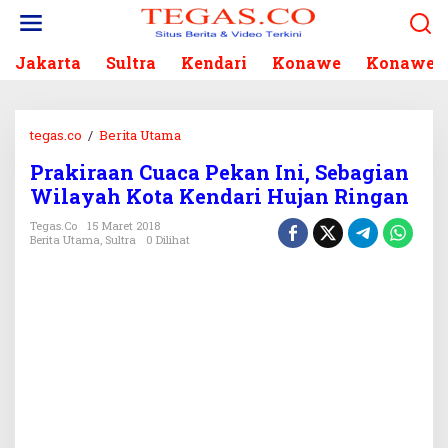
L
e
w
Jakarta
Sultra
Kendari
Konawe
Konawe S
a
t
i
k
tegas.co
/
Berita Utama
P
e
r
k
Prakiraan Cuaca Pekan Ini, Sebagian
a
o
Wilayah Kota Kendari Hujan Ringan
k
n
i
Tegas.co
15 Maret 2018
t
r
Berita Utama
,
Sultra
0 Dilihat
e
a
n
a
n
C
u
a
c
a
P
e