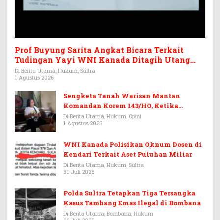
Prof Buyung Sarita Angkat Bicara Terkait
Tudingan Yayi WNI Kanada Ditagih Utang
Rp3,6 Miliar
Di Berita Utama, Hukum, Sultra
1 Agustus 2026
Sengketa Tanah Warisan Mantan
Komandan Korem 143/HO, Ketika
Warisan Menjadi Arena Pemerasan
Di Berita Utama, Hukum, Opini
1 Agustus 2026
WNI Kanada Polisikan Oknum Dosen di
Kendari Terkait Aset Puluhan Miliar
Di Berita Utama, Hukum, Sultra
31 Juli 2026
Polda Sultra Tetapkan Tiga Tersangka
Kasus Tambang Emas Ilegal di Bombana
Di Berita Utama, Bombana, Hukum