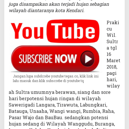
juga disampaikan akan terjadi hujan sebagian
o
wilayah diantaranya kota Kendari.
t
a
Praki
K
cu
e
n
Wil.
d
Sultr
a
a tgl
r
16
i
Maret
H
2018,
u
pagi
j
Jangan lupa subdcrebe youtube tegas.co, klik link ini
hari,
a
lalu masuk dan klik subscrebe di youtube tq
wilay
n
ah Sultra umumnya berawan, siang dan sore
R
i
hari berpotensi hujan ringan di wilayah
n
Sawerigadi Langara, Tirawuta, Labungkari,
g
Batauga, Unaaha, Wangi wangi, Rumbia, Raha,
a
Pasar Wajo dan BauBau. sedangkan potensi
n
hujan sedang di Wilayah Wanggudu, Buranga,