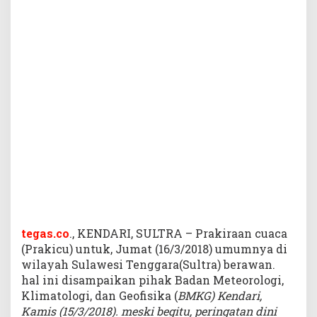
k
a
n
I
n
i
,
S
e
b
a
g
i
a
n
W
i
tegas.co
., KENDARI, SULTRA – Prakiraan cuaca
l
(Prakicu) untuk, Jumat (16/3/2018) umumnya di
a
wilayah Sulawesi Tenggara(Sultra) berawan.
y
hal ini disampaikan pihak Badan Meteorologi,
a
Klimatologi, dan Geofisika (
BMKG) Kendari,
h
Kamis (15/3/2018). meski begitu, peringatan dini
K