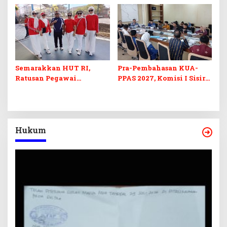
Barcode Curang
di Sultra
Semarakkan HUT RI,
Pra-Pembahasan KUA-
Ratusan Pegawai
PPAS 2027, Komisi I Sisir
Sekretariat DPRD Sultra
Program Prioritas
Ikuti Lomba Bola Gotong
Berkelanjutan
Hukum