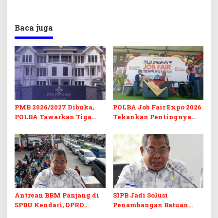
Baca juga
PMB 2026/2027 Dibuka,
POLBA Job Fair Expo 2026
POLBA Tawarkan Tiga
Tekankan Pentingnya
Prodi Baru dan Program
Skill dan Sertifikasi di Era
Kuliah Gratis
Digital
Antrean BBM Panjang di
SIPB Jadi Solusi
SPBU Kendari, DPRD
Penambangan Batuan
Sultra Duga Sistem
Komoditas ex-Golongan C