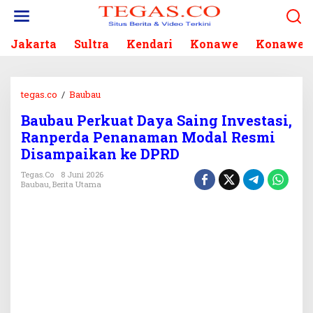
L
e
w
Jakarta
Sultra
Kendari
Konawe
Konawe S
a
t
i
k
tegas.co
/
Baubau
B
e
a
k
Baubau Perkuat Daya Saing Investasi,
u
o
Ranperda Penanaman Modal Resmi
b
n
a
Disampaikan ke DPRD
t
u
e
Tegas.co
8 Juni 2026
P
Baubau
,
Berita Utama
n
e
r
k
u
a
t
D
a
y