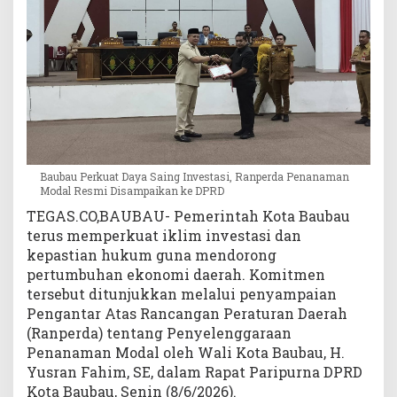
a
P
e
n
a
n
a
m
a
n
Baubau Perkuat Daya Saing Investasi, Ranperda Penanaman
Modal Resmi Disampaikan ke DPRD
M
o
TEGAS.CO,BAUBAU- Pemerintah Kota Baubau
d
terus memperkuat iklim investasi dan
a
kepastian hukum guna mendorong
l
pertumbuhan ekonomi daerah. Komitmen
R
tersebut ditunjukkan melalui penyampaian
e
Pengantar Atas Rancangan Peraturan Daerah
s
(Ranperda) tentang Penyelenggaraan
m
Penanaman Modal oleh Wali Kota Baubau, H.
i
Yusran Fahim, SE, dalam Rapat Paripurna DPRD
D
i
Kota Baubau, Senin (8/6/2026).