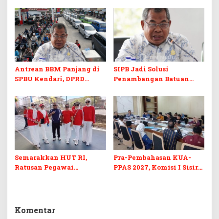
Prodi Baru dan Program
Skill dan Sertifikasi di Era
Kuliah Gratis
Digital
Antrean BBM Panjang di
SIPB Jadi Solusi
SPBU Kendari, DPRD
Penambangan Batuan
Sultra Duga Sistem
Komoditas ex-Golongan C
Barcode Curang
di Sultra
Semarakkan HUT RI,
Pra-Pembahasan KUA-
Ratusan Pegawai
PPAS 2027, Komisi I Sisir
Sekretariat DPRD Sultra
Program Prioritas
Ikuti Lomba Bola Gotong
Berkelanjutan
Komentar