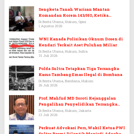
Sengketa Tanah Warisan Mantan
Komandan Korem 143/HO, Ketika
Warisan Menjadi Arena Pemerasan
Di Berita Utama, Hukum, Opini
1 Agustus 2026
WNI Kanada Polisikan Oknum Dosen di
Kendari Terkait Aset Puluhan Miliar
Di Berita Utama, Hukum, Sultra
31 Juli 2026
Polda Sultra Tetapkan Tiga Tersangka
Kasus Tambang Emas Ilegal di Bombana
Di Berita Utama, Bombana, Hukum
26 Juli 2026
Prof. Mahfud MD Soroti Kejanggalan
Pengalihan Penyelidikan Tersangka
Febrie Adriansyah
Di Berita Utama, Hukum, Jakarta
13 Juli 2026
Perkuat Advokasi Pers, Wakil Ketua PWI
Sultra Resmi Dilantik Menjadi Advokat