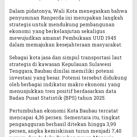
s
a
Dalam pidatonya, Wali Kota menegaskan bahwa
m
penyusunan Ranperda ini merupakan langkah
p
strategis untuk mendukung pembangunan
a
ekonomi yang berkelanjutan sekaligus
i
mewujudkan amanat Pembukaan UUD 1945
k
dalam memajukan kesejahteraan masyarakat.
a
n
Sebagai kota jasa dan simpul transportasi laut
k
strategis di kawasan Kepulauan Sulawesi
e
Tenggara, Baubau dinilai memiliki potensi
D
P
investasi yang besar. Potensi tersebut didukung
R
oleh berbagai indikator makro ekonomi yang
D
menunjukkan tren positif berdasarkan data
Badan Pusat Statistik (BPS) tahun 2025.
Pertumbuhan ekonomi Kota Baubau tercatat
mencapai 4,36 persen. Sementara itu, tingkat
pengangguran berhasil ditekan hingga 3,99
persen, angka kemiskinan turun menjadi 7,40