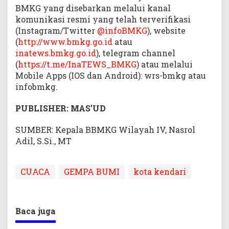
BMKG yang disebarkan melalui kanal
komunikasi resmi yang telah terverifikasi
(Instagram/Twitter
@infoBMKG
), website
(
http://www.bmkg.go.id
atau
inatews.bmkg.go.id
), telegram channel
(
https://t.me/InaTEWS_BMKG
) atau melalui
Mobile Apps (IOS dan Android): wrs-bmkg atau
infobmkg.
PUBLISHER: MAS’UD
SUMBER: Kepala BBMKG Wilayah IV, Nasrol
Adil, S.Si., MT
CUACA
GEMPA BUMI
kota kendari
Baca juga