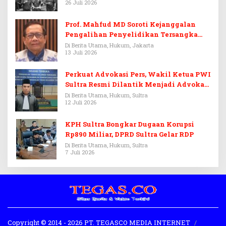
26 Juli 2026
Prof. Mahfud MD Soroti Kejanggalan
Pengalihan Penyelidikan Tersangka
Febrie Adriansyah
Di Berita Utama, Hukum, Jakarta
13 Juli 2026
Perkuat Advokasi Pers, Wakil Ketua PWI
Sultra Resmi Dilantik Menjadi Advokat
PERADI
Di Berita Utama, Hukum, Sultra
12 Juli 2026
KPH Sultra Bongkar Dugaan Korupsi
Rp890 Miliar, DPRD Sultra Gelar RDP
Di Berita Utama, Hukum, Sultra
7 Juli 2026
Copyright © 2014 - 2026 PT. TEGASCO MEDIA INTERNET