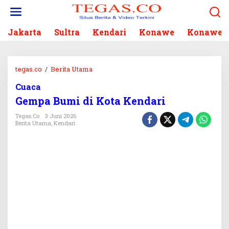
L
e
w
Jakarta
Sultra
Kendari
Konawe
Konawe S
a
t
i
k
tegas.co
/
Berita Utama
G
e
e
k
Cuaca
m
o
Gempa Bumi di Kota Kendari
p
n
a
t
Tegas.co
3 Juni 2026
B
Berita Utama
,
Kendari
e
u
n
m
i
d
i
K
o
t
a
K