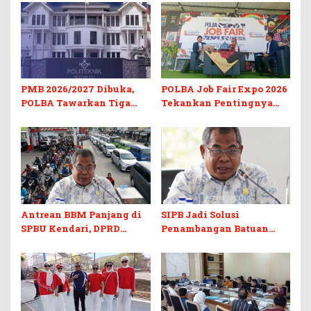
PMB 2026/2027 Dibuka,
POLBA Job Fair Expo 2026
POLBA Tawarkan Tiga
Tekankan Pentingnya
Prodi Baru dan Program
Skill dan Sertifikasi di Era
Kuliah Gratis
Digital
Antrean BBM Panjang di
SIPB Jadi Solusi
SPBU Kendari, DPRD
Penambangan Batuan
Sultra Duga Sistem
Komoditas ex-Golongan C
Barcode Curang
di Sultra