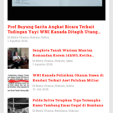
Prof Buyung Sarita Angkat Bicara Terkait
Tudingan Yayi WNI Kanada Ditagih Utang
Rp3,6 Miliar
Di Berita Utama, Hukum, Sultra
1 Agustus 2026
Sengketa Tanah Warisan Mantan
Komandan Korem 143/HO, Ketika
Warisan Menjadi Arena Pemerasan
Di Berita Utama, Hukum, Opini
1 Agustus 2026
WNI Kanada Polisikan Oknum Dosen di
Kendari Terkait Aset Puluhan Miliar
Di Berita Utama, Hukum, Sultra
31 Juli 2026
Polda Sultra Tetapkan Tiga Tersangka
Kasus Tambang Emas Ilegal di Bombana
Di Berita Utama, Bombana, Hukum