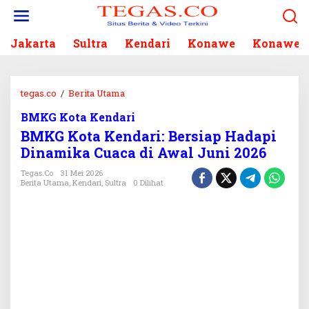
L
e
w
Jakarta
Sultra
Kendari
Konawe
Konawe S
a
t
i
k
tegas.co
/
Berita Utama
B
e
M
k
BMKG Kota Kendari
K
o
BMKG Kota Kendari: Bersiap Hadapi
G
n
K
Dinamika Cuaca di Awal Juni 2026
t
o
e
Tegas.co
31 Mei 2026
t
Berita Utama
,
Kendari
,
Sultra
0 Dilihat
n
a
K
e
n
d
a
r
i
: