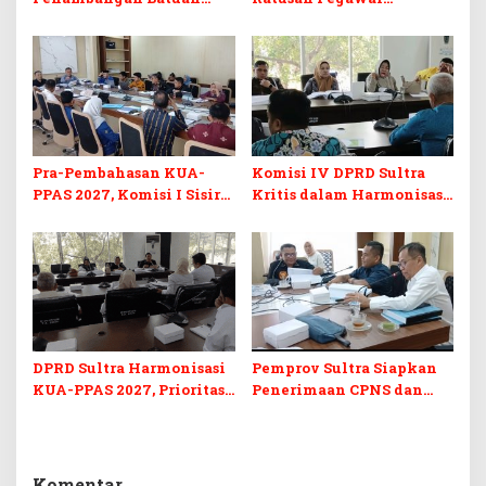
Komoditas ex-Golongan C
Sekretariat DPRD Sultra
di Sultra
Ikuti Lomba Bola Gotong
Pra-Pembahasan KUA-
Komisi IV DPRD Sultra
PPAS 2027, Komisi I Sisir
Kritis dalam Harmonisasi
Program Prioritas
KUA-PPAS 2027 dan
Berkelanjutan
Perubahan APBD 2026
DPRD Sultra Harmonisasi
Pemprov Sultra Siapkan
KUA-PPAS 2027, Prioritas
Penerimaan CPNS dan
Pendidikan, Kebudayaan,
PPPK 2027, DPRD Sultra
dan Pelunasan Utang
Desak Formasi Disabilitas
Infrastruktur
Komentar