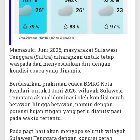
a
c
a
d
i
A
Prakiraan BMKG Kota Kendari
w
Memasuki Juni 2026, masyarakat Sulawesi
a
l
Tenggara (Sultra) diharapkan untuk tetap
J
waspada dan menyesuaikan diri dengan
u
kondisi cuaca yang dinamis.
n
i
Berdasarkan prakiraan cuaca BMKG Kota
2
Kendari, untuk 1 Juni 2026, wilayah Sulawesi
0
Tenggara akan didominasi oleh kondisi cerah
2
berawan hingga berawan, namun dengan
6
potensi hujan ringan yang perlu diantisipasi
pada waktu tertentu.
Pada pagi hari akan menyapa seluruh wilayah
Sulawesi Tenggara dengan kondisi cerah