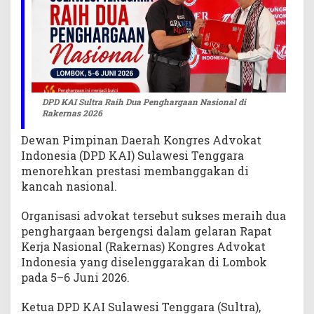
i
R
a
k
e
r
n
DPD KAI Sultra Raih Dua Penghargaan Nasional di
a
Rakernas 2026
s
Dewan Pimpinan Daerah Kongres Advokat
2
0
Indonesia (DPD KAI) Sulawesi Tenggara
2
menorehkan prestasi membanggakan di
6
kancah nasional.
Organisasi advokat tersebut sukses meraih dua
penghargaan bergengsi dalam gelaran Rapat
Kerja Nasional (Rakernas) Kongres Advokat
Indonesia yang diselenggarakan di Lombok
pada 5–6 Juni 2026.
Ketua DPD KAI Sulawesi Tenggara (Sultra),