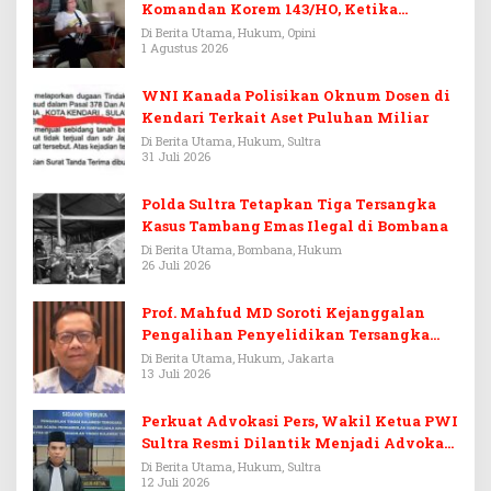
Komandan Korem 143/HO, Ketika
Warisan Menjadi Arena Pemerasan
Di Berita Utama, Hukum, Opini
1 Agustus 2026
WNI Kanada Polisikan Oknum Dosen di
Kendari Terkait Aset Puluhan Miliar
Di Berita Utama, Hukum, Sultra
31 Juli 2026
Polda Sultra Tetapkan Tiga Tersangka
Kasus Tambang Emas Ilegal di Bombana
Di Berita Utama, Bombana, Hukum
26 Juli 2026
Prof. Mahfud MD Soroti Kejanggalan
Pengalihan Penyelidikan Tersangka
Febrie Adriansyah
Di Berita Utama, Hukum, Jakarta
13 Juli 2026
Perkuat Advokasi Pers, Wakil Ketua PWI
Sultra Resmi Dilantik Menjadi Advokat
PERADI
Di Berita Utama, Hukum, Sultra
12 Juli 2026