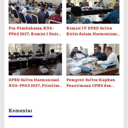
Pra-Pembahasan KUA-
Komisi IV DPRD Sultra
PPAS 2027, Komisi I Sisir
Kritis dalam Harmonisasi
Program Prioritas
KUA-PPAS 2027 dan
Berkelanjutan
Perubahan APBD 2026
DPRD Sultra Harmonisasi
Pemprov Sultra Siapkan
KUA-PPAS 2027, Prioritas
Penerimaan CPNS dan
Pendidikan, Kebudayaan,
PPPK 2027, DPRD Sultra
dan Pelunasan Utang
Desak Formasi Disabilitas
Infrastruktur
Komentar