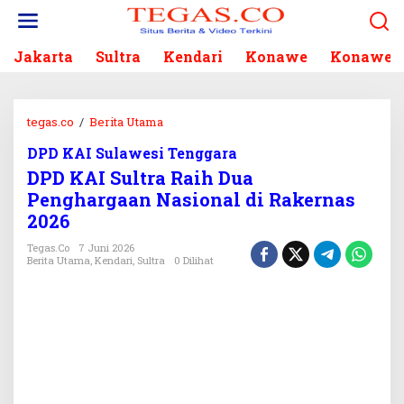
L
e
w
Jakarta
Sultra
Kendari
Konawe
Konawe S
a
t
i
k
tegas.co
/
Berita Utama
D
e
P
k
DPD KAI Sulawesi Tenggara
D
o
DPD KAI Sultra Raih Dua
K
n
A
Penghargaan Nasional di Rakernas
t
I
2026
e
S
n
u
Tegas.co
7 Juni 2026
Berita Utama
,
Kendari
,
Sultra
0 Dilihat
l
t
r
a
R
a
i
h