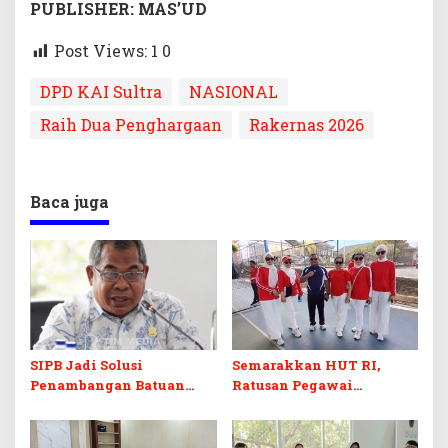
PUBLISHER: MAS’UD
Post Views: 1
0
DPD KAI Sultra
NASIONAL
Raih Dua Penghargaan
Rakernas 2026
Baca juga
SIPB Jadi Solusi
Semarakkan HUT RI,
Penambangan Batuan
Ratusan Pegawai
Komoditas ex-Golongan C
Sekretariat DPRD Sultra
di Sultra
Ikuti Lomba Bola Gotong