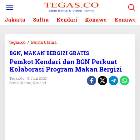
L
e
w
Jakarta
Sultra
Kendari
Konawe
Konawe S
a
t
i
k
tegas.co
/
Berita Utama
P
e
e
k
BGN
,
MAKAN BERGIZI GRATIS
m
o
Pemkot Kendari dan BGN Perkuat
k
n
o
Kolaborasi Program Makan Bergizi
t
t
e
Tegas.co
5 Juni 2026
K
Berita Utama
,
Kendari
n
e
n
d
a
r
i
d
a
n