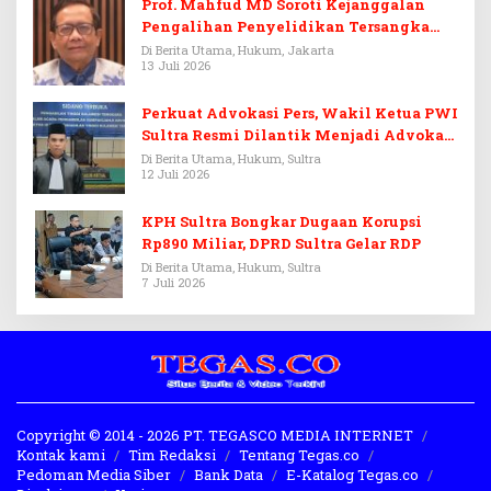
Prof. Mahfud MD Soroti Kejanggalan
Pengalihan Penyelidikan Tersangka
Febrie Adriansyah
Di Berita Utama, Hukum, Jakarta
13 Juli 2026
Perkuat Advokasi Pers, Wakil Ketua PWI
Sultra Resmi Dilantik Menjadi Advokat
PERADI
Di Berita Utama, Hukum, Sultra
12 Juli 2026
KPH Sultra Bongkar Dugaan Korupsi
Rp890 Miliar, DPRD Sultra Gelar RDP
Di Berita Utama, Hukum, Sultra
7 Juli 2026
Copyright © 2014 - 2026 PT. TEGASCO MEDIA INTERNET
Kontak kami
Tim Redaksi
Tentang Tegas.co
Pedoman Media Siber
Bank Data
E-Katalog Tegas.co