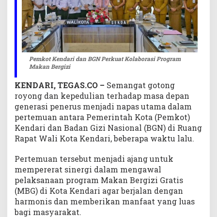
g
r
a
m
M
a
Pemkot Kendari dan BGN Perkuat Kolaborasi Program
Makan Bergizi
k
a
KENDARI, TEGAS.CO –
Semangat gotong
n
royong dan kepedulian terhadap masa depan
B
generasi penerus menjadi napas utama dalam
e
r
pertemuan antara Pemerintah Kota (Pemkot)
g
Kendari dan Badan Gizi Nasional (BGN) di Ruang
i
Rapat Wali Kota Kendari, beberapa waktu lalu.
z
i
Pertemuan tersebut menjadi ajang untuk
mempererat sinergi dalam mengawal
pelaksanaan program Makan Bergizi Gratis
(MBG) di Kota Kendari agar berjalan dengan
harmonis dan memberikan manfaat yang luas
bagi masyarakat.