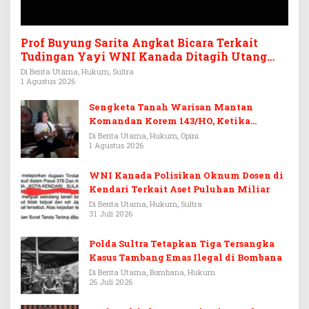
Prof Buyung Sarita Angkat Bicara Terkait
Tudingan Yayi WNI Kanada Ditagih Utang
Rp3,6 Miliar
Di Berita Utama, Hukum, Sultra
1 Agustus 2026
Sengketa Tanah Warisan Mantan
Komandan Korem 143/HO, Ketika
Warisan Menjadi Arena Pemerasan
Di Berita Utama, Hukum, Opini
1 Agustus 2026
WNI Kanada Polisikan Oknum Dosen di
Kendari Terkait Aset Puluhan Miliar
Di Berita Utama, Hukum, Sultra
31 Juli 2026
Polda Sultra Tetapkan Tiga Tersangka
Kasus Tambang Emas Ilegal di Bombana
Di Berita Utama, Bombana, Hukum
26 Juli 2026