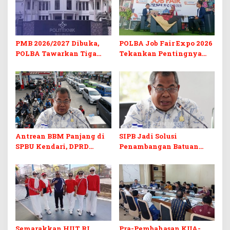
PMB 2026/2027 Dibuka,
POLBA Job Fair Expo 2026
POLBA Tawarkan Tiga
Tekankan Pentingnya
Prodi Baru dan Program
Skill dan Sertifikasi di Era
Kuliah Gratis
Digital
Antrean BBM Panjang di
SIPB Jadi Solusi
SPBU Kendari, DPRD
Penambangan Batuan
Sultra Duga Sistem
Komoditas ex-Golongan C
Barcode Curang
di Sultra
Semarakkan HUT RI,
Pra-Pembahasan KUA-