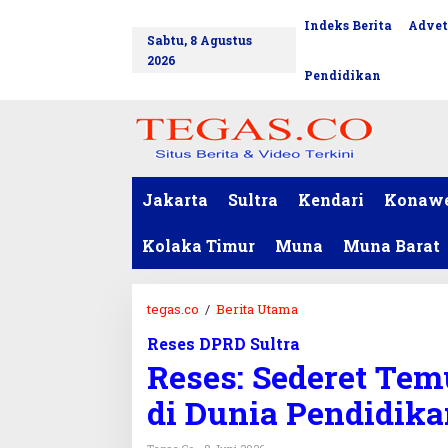
L
Indeks Berita
Advet
tutup
e
Sabtu, 8 Agustus
w
2026
a
Pendidikan
t
i
k
e
k
o
Jakarta
Sultra
Kendari
Konaw
n
t
Kolaka Timur
Muna
Muna Barat
e
n
tegas.co
/
Berita Utama
R
e
Reses DPRD Sultra
s
Reses: Sederet Te
e
s
di Dunia Pendidik
:
S