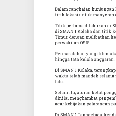
n
K
Dalam rangkaian kunjungan k
o
titik lokasi untuk menyerap 
l
a
Titik pertama dilakukan di 
k
di SMAN 1 Kolaka dan titik 
a
Timur, dengan melibatkan kep
perwakilan OSIS.
Permasalahan yang ditemuka
hingga tata kelola anggaran.
Di SMAN 1 Kolaka, terungkap
waktu telah mandek selama s
lalu.
Selain itu, aturan ketat pen
dinilai menghambat pengemb
agar kebijakan pelarangan pu
Di SMAN 1 Tanggetada, kenda