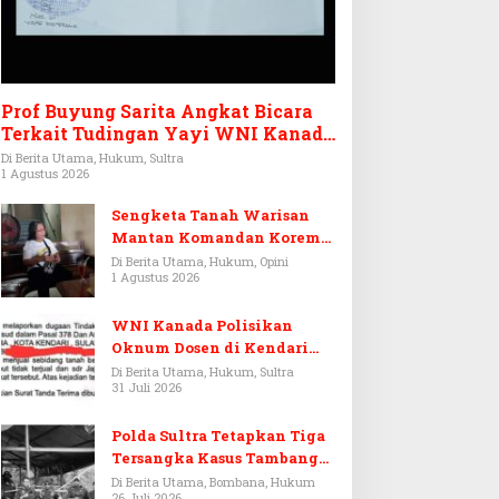
Prof Buyung Sarita Angkat Bicara
Terkait Tudingan Yayi WNI Kanada
Ditagih Utang Rp3,6 Miliar
Di Berita Utama, Hukum, Sultra
1 Agustus 2026
Sengketa Tanah Warisan
Mantan Komandan Korem
143/HO, Ketika Warisan
Di Berita Utama, Hukum, Opini
1 Agustus 2026
Menjadi Arena Pemerasan
WNI Kanada Polisikan
Oknum Dosen di Kendari
Terkait Aset Puluhan Miliar
Di Berita Utama, Hukum, Sultra
31 Juli 2026
Polda Sultra Tetapkan Tiga
Tersangka Kasus Tambang
Emas Ilegal di Bombana
Di Berita Utama, Bombana, Hukum
26 Juli 2026