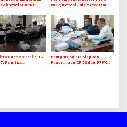
 Sekretariat DPRD
2027, Komisi I Sisir Program
kuti Lomba Bola Gotong
Prioritas Berkelanjutan
ltra Harmonisasi KUA-
Pemprov Sultra Siapkan
7, Prioritas
Penerimaan CPNS dan PPPK
kan, Kebudayaan, dan
2027, DPRD Sultra Desak
n Utang Infrastruktur
Formasi Disabilitas