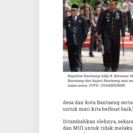
p
o
l
r
e
s
B
a
n
t
a
e
n
Kapolres Bantaeng Adip R. Bersama W
Bantaeng dan kajari Bantaeng usai m
g
suatu acara. FOTO : SYAMSUDDIN
I
k
u
desa dan kota Bantaeng serta
t
untuk mari kita berbuat baik
i
P
Ditambahkan olehnya, sekara
e
dan MUI untuk tidak melakuka
r