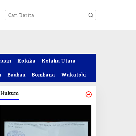
tutup
auan
Kolaka
Kolaka Utara
a
Baubau
Bombana
Wakatobi
Hukum