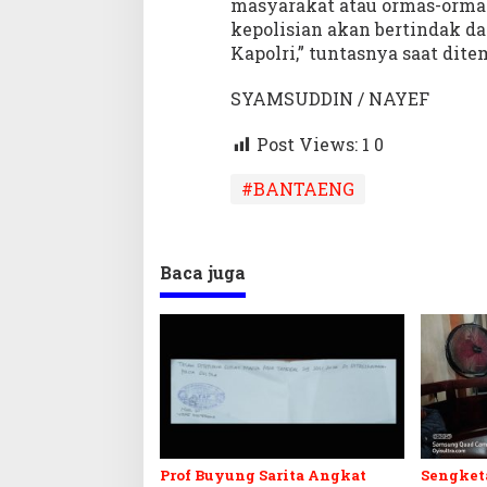
masyarakat atau ormas-orma
i
kepolisian akan bertindak da
n
t
Kapolri,” tuntasnya saat dit
a
h
SYAMSUDDIN / NAYEF
K
a
Post Views: 1
0
p
o
#BANTAENG
l
r
i
Baca juga
Prof Buyung Sarita Angkat
Sengket