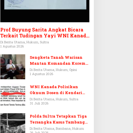
Prof Buyung Sarita Angkat Bicara
Terkait Tudingan Yayi WNI Kanada
Ditagih Utang Rp3,6 Miliar
Di Berita Utama, Hukum, Sultra
1 Agustus 2026
Sengketa Tanah Warisan
Mantan Komandan Korem
143/HO, Ketika Warisan
Di Berita Utama, Hukum, Opini
1 Agustus 2026
Menjadi Arena Pemerasan
WNI Kanada Polisikan
Oknum Dosen di Kendari
Terkait Aset Puluhan Miliar
Di Berita Utama, Hukum, Sultra
31 Juli 2026
Polda Sultra Tetapkan Tiga
Tersangka Kasus Tambang
Emas Ilegal di Bombana
Di Berita Utama, Bombana, Hukum
26 Juli 2026