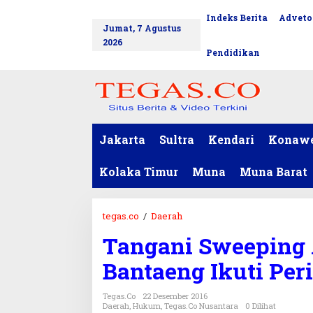
L
Indeks Berita
Adveto
tutup
e
Jumat, 7 Agustus
w
2026
a
Pendidikan
t
i
k
e
k
o
Jakarta
Sultra
Kendari
Konaw
n
t
Kolaka Timur
Muna
Muna Barat
e
n
tegas.co
/
Daerah
T
a
Tangani Sweeping A
n
g
Bantaeng Ikuti Per
a
n
Tegas.co
22 Desember 2016
i
Daerah
,
Hukum
,
Tegas.co Nusantara
0 Dilihat