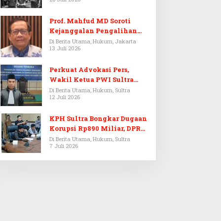
Prof. Mahfud MD Soroti
Kejanggalan Pengalihan
Penyelidikan Tersangka
Di Berita Utama, Hukum, Jakarta
13 Juli 2026
Febrie Adriansyah
Perkuat Advokasi Pers,
Wakil Ketua PWI Sultra
Resmi Dilantik Menjadi
Di Berita Utama, Hukum, Sultra
12 Juli 2026
Advokat PERADI
KPH Sultra Bongkar Dugaan
Korupsi Rp890 Miliar, DPRD
Sultra Gelar RDP
Di Berita Utama, Hukum, Sultra
7 Juli 2026