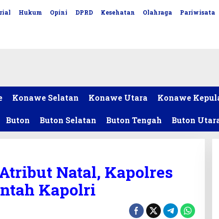
rial
Hukum
Opini
DPRD
Kesehatan
Olahraga
Pariwisata
e
Konawe Selatan
Konawe Utara
Konawe Kepul
Buton
Buton Selatan
Buton Tengah
Buton Utar
tribut Natal, Kapolres
intah Kapolri