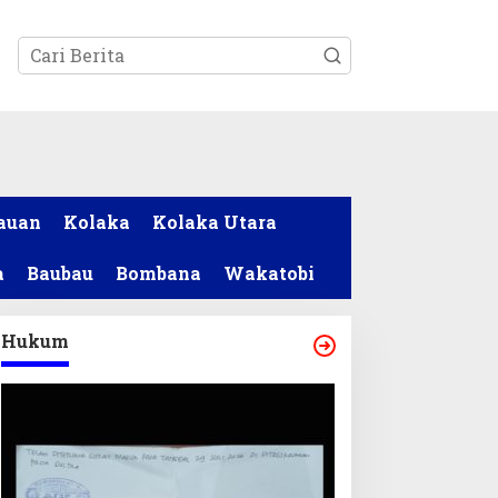
tutup
auan
Kolaka
Kolaka Utara
a
Baubau
Bombana
Wakatobi
Hukum