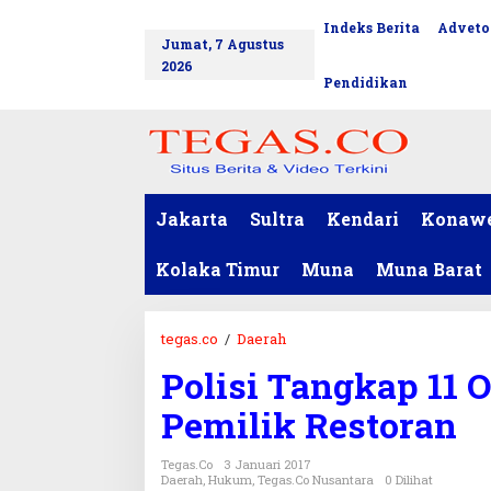
L
Indeks Berita
Adveto
tutup
e
Jumat, 7 Agustus
w
2026
a
Pendidikan
t
i
k
e
k
o
Jakarta
Sultra
Kendari
Konaw
n
t
Kolaka Timur
Muna
Muna Barat
e
n
tegas.co
/
Daerah
P
o
Polisi Tangkap 11 
l
i
Pemilik Restoran
s
i
Tegas.co
3 Januari 2017
T
Daerah
,
Hukum
,
Tegas.co Nusantara
0 Dilihat