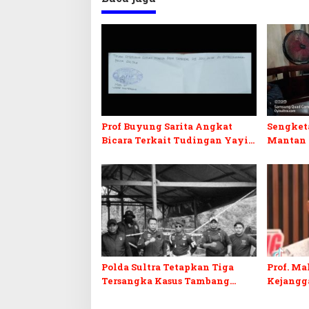
Prof Buyung Sarita Angkat
Sengket
Bicara Terkait Tudingan Yayi
Mantan
WNI Kanada Ditagih Utang
143/HO, 
Rp3,6 Miliar
Menjadi
Polda Sultra Tetapkan Tiga
Prof. Ma
Tersangka Kasus Tambang
Kejangg
Emas Ilegal di Bombana
Penyeli
Adrians