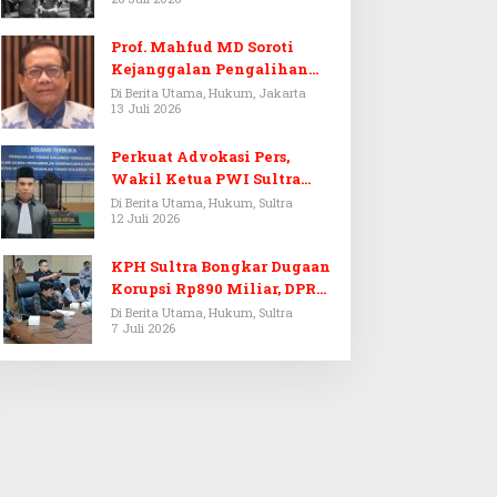
Prof. Mahfud MD Soroti
Kejanggalan Pengalihan
Penyelidikan Tersangka
Di Berita Utama, Hukum, Jakarta
13 Juli 2026
Febrie Adriansyah
Perkuat Advokasi Pers,
Wakil Ketua PWI Sultra
Resmi Dilantik Menjadi
Di Berita Utama, Hukum, Sultra
12 Juli 2026
Advokat PERADI
KPH Sultra Bongkar Dugaan
Korupsi Rp890 Miliar, DPRD
Sultra Gelar RDP
Di Berita Utama, Hukum, Sultra
7 Juli 2026