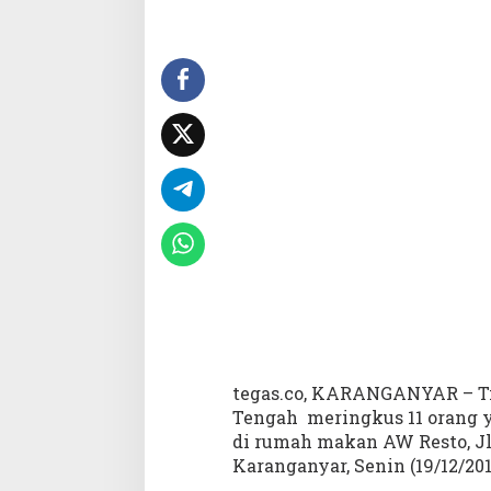
a
n
g
k
a
p
1
1
O
r
a
n
g
P
e
l
a
k
tegas.co, KARANGANYAR – Ti
u
Tengah meringkus 11 orang 
P
di rumah makan AW Resto, Jl.
e
n
Karanganyar, Senin (19/12/2016
g