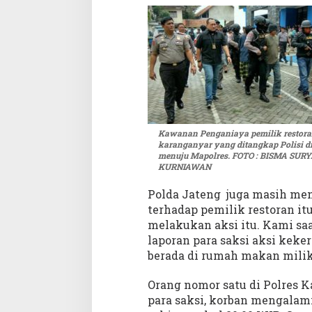
a
n
i
a
y
a
P
e
m
Kawanan Penganiaya pemilik restora
i
karanganyar yang ditangkap Polisi d
l
menuju Mapolres. FOTO : BISMA SUR
i
KURNIAWAN
k
R
Polda Jateng juga masih men
e
terhadap pemilik restoran i
s
melakukan aksi itu. Kami saa
t
laporan para saksi aksi keke
o
berada di rumah makan milik
r
a
Orang nomor satu di Polres 
n
para saksi, korban mengalami