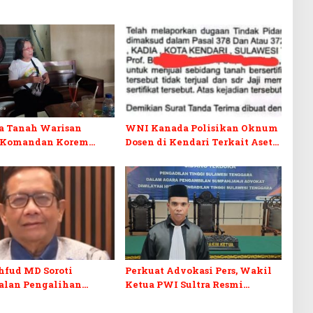
a Tanah Warisan
WNI Kanada Polisikan Oknum
 Komandan Korem
Dosen di Kendari Terkait Aset
Ketika Warisan
Puluhan Miliar
 Arena Pemerasan
hfud MD Soroti
Perkuat Advokasi Pers, Wakil
alan Pengalihan
Ketua PWI Sultra Resmi
dikan Tersangka Febrie
Dilantik Menjadi Advokat
yah
PERADI