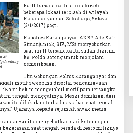
Ke-11 tersangka itu diringkus di
beberapa lokasi terpisah di wilayah
Karanganyar dan Sukoharjo, Selasa
(3/1/2017) pagi.
Kapolres Karanganyar AKBP Ade Safri
Simanjuntak, SIK, MSi menyebutkan
saat ini 11 tersangka itu sudah dikirim
ke Polda Jateng untuk menjalani
n di
igelandang
pemeriksaan.
YA
Tim Gabungan Polres Karanganyar dan
ggali motif sweeping disertai penganiayaan
tu. “Kami belum mengetahui motif para tersangka
t ini tengah menggalinya. Meski demikian, dari
rasan itu dilakukan terhadap korban saat tengah
nya,” Ujaranya kepada sejumlah awak media.
Karanganyar itu menyebutkan dari keterangan
 kekerasaan saat tengah berada di resto miliknya