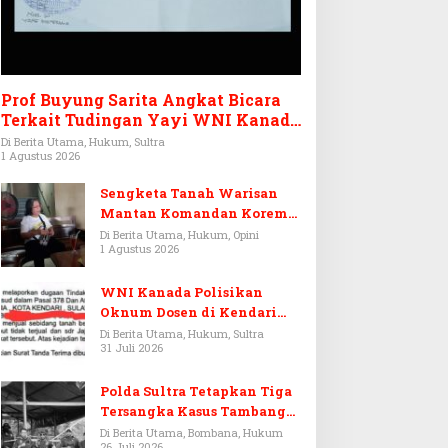
Prof Buyung Sarita Angkat Bicara
Terkait Tudingan Yayi WNI Kanada
Ditagih Utang Rp3,6 Miliar
Di Berita Utama, Hukum, Sultra
1 Agustus 2026
Sengketa Tanah Warisan
Mantan Komandan Korem
143/HO, Ketika Warisan
Di Berita Utama, Hukum, Opini
1 Agustus 2026
Menjadi Arena Pemerasan
WNI Kanada Polisikan
Oknum Dosen di Kendari
Terkait Aset Puluhan Miliar
Di Berita Utama, Hukum, Sultra
31 Juli 2026
Polda Sultra Tetapkan Tiga
Tersangka Kasus Tambang
Emas Ilegal di Bombana
Di Berita Utama, Bombana, Hukum
26 Juli 2026