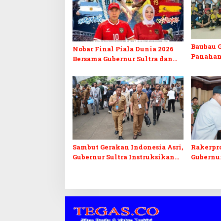
Baubau G
Nobar Final Piala Dunia 2026
Panahan
Bersama Gubernur Sultra dan
2026, Fo
Walikota
Berprest
Sambut Gerakan Indonesia Asri,
Rakerpro
Gubernur Sultra Instruksikan
Gubernu
Penertiban Baliho dan Kabel
Pembinaa
Semrawut