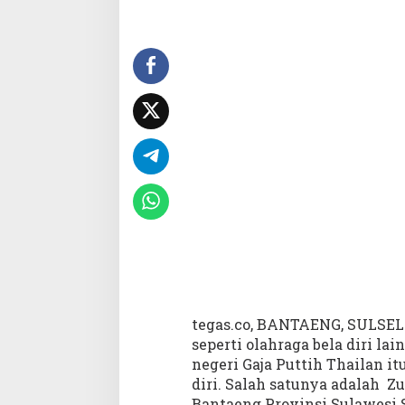
S
M
A
2
B
a
n
t
a
e
n
g
J
u
a
r
a
I
tegas.co, BANTAENG, SULSEL –
I
seperti olahraga bela diri la
N
negeri Gaja Puttih Thailan it
a
s
diri. Salah satunya adalah Zul
i
Bantaeng Provinsi Sulawesi S