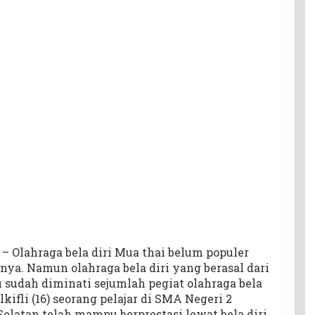
 Olahraga bela diri Mua thai belum populer
innya. Namun olahraga bela diri yang berasal dari
u sudah diminati sejumlah pegiat olahraga bela
kifli (16) seorang pelajar di SMA Negeri 2
elatan telah mampu berprestasi lewat bela diri