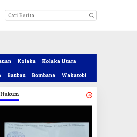
tutup
auan
Kolaka
Kolaka Utara
a
Baubau
Bombana
Wakatobi
Hukum