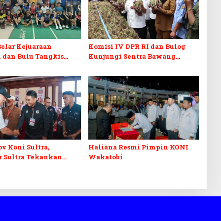
elar Kejuaraan
Komisi IV DPR RI dan Bulog
 dan Bulu Tangkis
Kunjungi Sentra Bawang
kus Cetak Atlet
Merah Brebes, Dorong Peluang
asi
Ekspor
v Koni Sultra,
Haliana Resmi Pimpin KONI
r Sultra Tekankan
Wakatobi
n Atlet Berprestasi