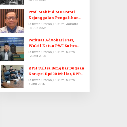
Prof. Mahfud MD Soroti
Kejanggalan Pengalihan
Penyelidikan Tersangka
Di Berita Utama, Hukum, Jakarta
13 Juli 2026
Febrie Adriansyah
Perkuat Advokasi Pers,
Wakil Ketua PWI Sultra
Resmi Dilantik Menjadi
Di Berita Utama, Hukum, Sultra
12 Juli 2026
Advokat PERADI
KPH Sultra Bongkar Dugaan
Korupsi Rp890 Miliar, DPRD
Sultra Gelar RDP
Di Berita Utama, Hukum, Sultra
7 Juli 2026