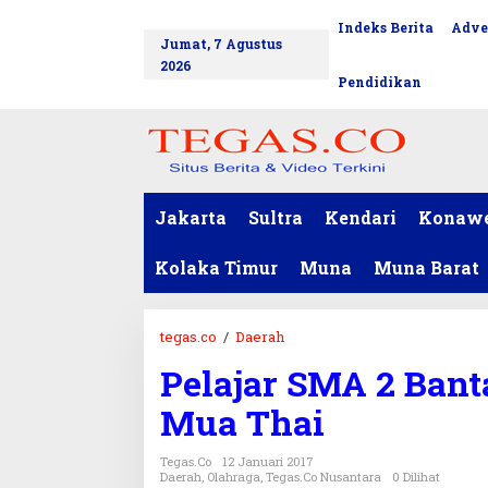
L
Indeks Berita
Adve
tutup
e
Jumat, 7 Agustus
w
2026
a
Pendidikan
t
i
k
e
k
o
Jakarta
Sultra
Kendari
Konaw
n
t
Kolaka Timur
Muna
Muna Barat
e
n
tegas.co
/
Daerah
P
e
Pelajar SMA 2 Bant
l
a
Mua Thai
j
a
Tegas.co
12 Januari 2017
r
Daerah
,
Olahraga
,
Tegas.co Nusantara
0 Dilihat