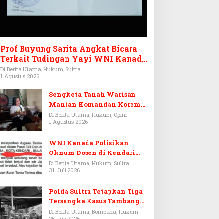
Prof Buyung Sarita Angkat Bicara
Terkait Tudingan Yayi WNI Kanada
Ditagih Utang Rp3,6 Miliar
Di Berita Utama, Hukum, Sultra
1 Agustus 2026
Sengketa Tanah Warisan
Mantan Komandan Korem
143/HO, Ketika Warisan
Di Berita Utama, Hukum, Opini
1 Agustus 2026
Menjadi Arena Pemerasan
WNI Kanada Polisikan
Oknum Dosen di Kendari
Terkait Aset Puluhan Miliar
Di Berita Utama, Hukum, Sultra
31 Juli 2026
Polda Sultra Tetapkan Tiga
Tersangka Kasus Tambang
Emas Ilegal di Bombana
Di Berita Utama, Bombana, Hukum
26 Juli 2026