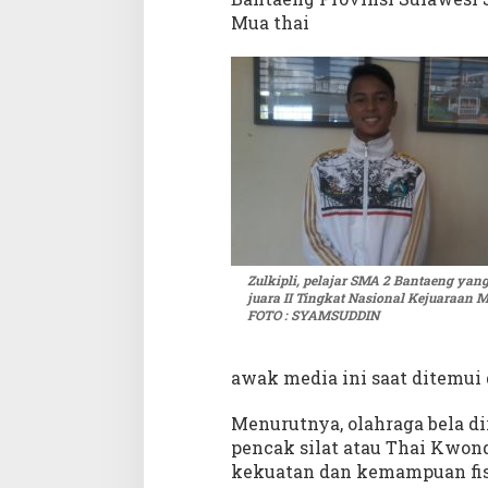
o
Mua thai
n
a
l
M
u
a
T
h
a
i
Zulkipli, pelajar SMA 2 Bantaeng yan
juara II Tingkat Nasional Kejuaraan M
FOTO : SYAMSUDDIN
awak media ini saat ditemui
Menurutnya, olahraga bela di
pencak silat atau Thai Kwond
kekuatan dan kemampuan fisi