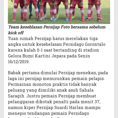
r
a
G
r
u
Team keseblasan Persijap Foto bersama sebelum
p
kick off
E
Tuan rumah Persijap harus merelakan tiga
angka untuk kesebelasan Persidago Gorontalo
karena kalah 0-1 saat bertanding di stadion
Gelora Bumi Kartini Jepara pada Senin
16/12/2019.
Babak pertama dimulai Persijap menekan, pada
laga ini persijap menurunkan pemain pelapis.
Permainan monoton praktis tidak banyak
peluang yang dimiliki anak asuh Sahala
Saragih. Justru pemain Persijap membuat
pelanggaran dikotak penalti pada menit 37,
namun kiper Persijap Suardi Harlan mampu
menepis tendangan pemain Persidago