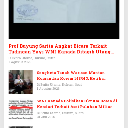
Prof Buyung Sarita Angkat Bicara Terkait
Tudingan Yayi WNI Kanada Ditagih Utang
Rp3,6 Miliar
Di Berita Utama, Hukum, Sultra
1 Agustus 2026
Sengketa Tanah Warisan Mantan
Komandan Korem 143/HO, Ketika
Warisan Menjadi Arena Pemerasan
Di Berita Utama, Hukum, Opini
1 Agustus 2026
WNI Kanada Polisikan Oknum Dosen di
Kendari Terkait Aset Puluhan Miliar
Di Berita Utama, Hukum, Sultra
31 Juli 2026