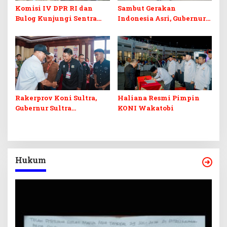
Komisi IV DPR RI dan
Sambut Gerakan
Bulog Kunjungi Sentra
Indonesia Asri, Gubernur
Bawang Merah Brebes,
Sultra Instruksikan
Dorong Peluang Ekspor
Penertiban Baliho dan
Kabel Semrawut
Rakerprov Koni Sultra,
Haliana Resmi Pimpin
Gubernur Sultra
KONI Wakatobi
Tekankan Pembinaan
Atlet Berprestasi
Hukum