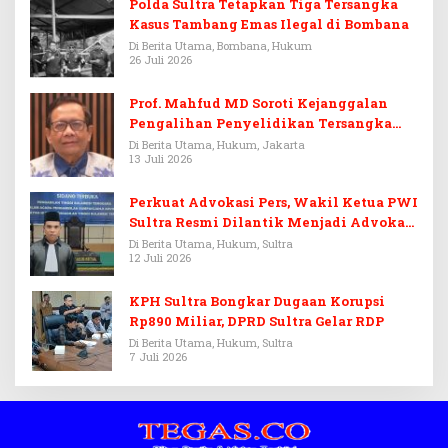
Polda Sultra Tetapkan Tiga Tersangka
Kasus Tambang Emas Ilegal di Bombana
Di Berita Utama, Bombana, Hukum
26 Juli 2026
Prof. Mahfud MD Soroti Kejanggalan
Pengalihan Penyelidikan Tersangka
Febrie Adriansyah
Di Berita Utama, Hukum, Jakarta
13 Juli 2026
Perkuat Advokasi Pers, Wakil Ketua PWI
Sultra Resmi Dilantik Menjadi Advokat
PERADI
Di Berita Utama, Hukum, Sultra
12 Juli 2026
KPH Sultra Bongkar Dugaan Korupsi
Rp890 Miliar, DPRD Sultra Gelar RDP
Di Berita Utama, Hukum, Sultra
7 Juli 2026