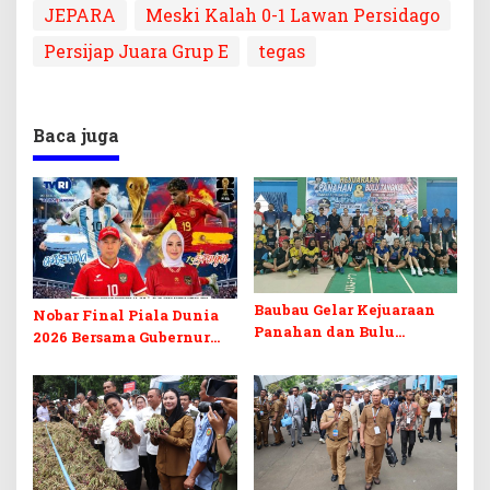
JEPARA
Meski Kalah 0-1 Lawan Persidago
Persijap Juara Grup E
tegas
Baca juga
Baubau Gelar Kejuaraan
Nobar Final Piala Dunia
Panahan dan Bulu
2026 Bersama Gubernur
Tangkis 2026, Fokus Cetak
Sultra dan Walikota
Atlet Berprestasi