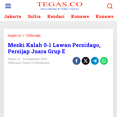
L
e
w
Jakarta
Sultra
Kendari
Konawe
Konawe S
a
t
i
k
tegas.co
/
Olahraga
M
e
e
k
Meski Kalah 0-1 Lawan Persidago,
s
o
Persijap Juara Grup E
k
n
i
Tegas.co
16 Desember 2019
t
K
Olahraga
,
Tegas.co Nusantara
e
a
n
l
a
h
0
-
1
L
a
w