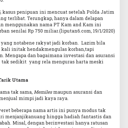
6
, kasus penipuan ini mencuat setelah Polda Jatim
g terlibat. Terungkap, hanya dalam delapan
gan menggunakan nama PT Kam and Kam ini
ban senilai Rp 750 miliar.(liputan6.com, 19/1/2020)
yang notabene rakyat jadi korban. Lazim bila
 kali initak hendakmengulas korban,tapi
in. Mengapa dan bagaimana investasi dan asuransi
 tak sedikit yang rela menguras harta meski
 Tarik Utama
nama tak sama,
Memiles
maupun asuransi dan
menjual mimpi jadi kaya raya.
yeret beberapa nama artis ini punya modus tak
dari menjanjikanuang hingga hadiah fantastis dan
bah. Misal, dengan berinvestasi hanya ratusan