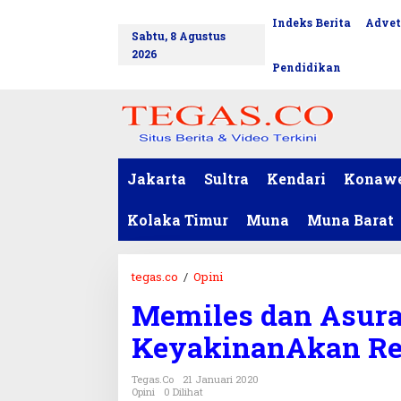
L
Indeks Berita
Advet
tutup
e
Sabtu, 8 Agustus
w
2026
a
Pendidikan
t
i
k
e
k
o
Jakarta
Sultra
Kendari
Konaw
n
t
Kolaka Timur
Muna
Muna Barat
e
n
tegas.co
/
Opini
M
e
Memiles dan Asura
m
i
KeyakinanAkan Re
l
e
Tegas.co
21 Januari 2020
s
Opini
0 Dilihat