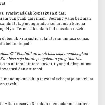
rat.
wa syariat adalah konsekuensi dari
ram pun buah dari iman. Seorang yang beriman
a sambil tetap menghindarikeharaman karena
nji-Nya. Termasuk dalam hal masalah rezeki.
a di benak kita justru selalutertanamrasa cemas
u belum terjadi.
akaan?,
” “
Pendidikan anak bisa saja membengkak
Kita bisa saja butuh pengobatan yang tiba-tiba
ikian antara lainrasa kawatir yang dieksploitasi
investasi dan asuransi.
ah menetapkan sikap tawakal sebagai jalan keluar
an rezeki.
da Allah niscaya Dia akan mengadakan baginya