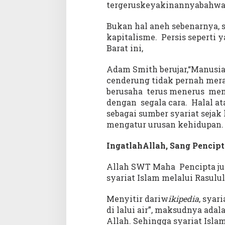
tergeruskeyakinannyabahwa r
Bukan hal aneh sebenarnya, 
kapitalisme. Persis seperti
Barat ini,
Adam Smith berujar,“Manusi
cenderung tidak pernah mera
berusaha terus menerus mem
dengan segala cara. Halal a
sebagai sumber syariat sejak
mengatur urusan kehidupan.
IngatlahAllah, Sang Pencipt
Allah SWT Maha Pencipta ju
syariat Islam melalui Rasulul
Menyitir dariw
ikipedia
, syar
di lalui air”, maksudnya ad
Allah. Sehingga syariat Isla