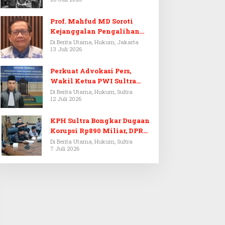
Prof. Mahfud MD Soroti
Kejanggalan Pengalihan
Penyelidikan Tersangka
Di Berita Utama, Hukum, Jakarta
13 Juli 2026
Febrie Adriansyah
Perkuat Advokasi Pers,
Wakil Ketua PWI Sultra
Resmi Dilantik Menjadi
Di Berita Utama, Hukum, Sultra
12 Juli 2026
Advokat PERADI
KPH Sultra Bongkar Dugaan
Korupsi Rp890 Miliar, DPRD
Sultra Gelar RDP
Di Berita Utama, Hukum, Sultra
7 Juli 2026