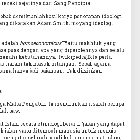
ezeki sejatinya dari Sang Pencipta.
sebab demikianlahhasilkarya penerapan ideologi
 yang dikatakan Adam Smith, moyang ideologi
a adalah
homoeconomicus
.”Yaitu makhluk yang
sa puas dengan apa yang diperolehnya dan selalu
enuhi kebutuhannya. (wikipedia)Bila perlu
tau haram tak masuk hitungan. Sebab agama
 lama hanya jadi pajangan. Tak diizinkan
a
ga Maha Pengatur. Ia menurunkan risalah berupa
lah saw.
iat Islam secara etimologi berarti “jalan yang dapat
alah jalan yang ditempuh manusia untuk menuju
m mengatur seluruh sendi kehidupan umat Islam,