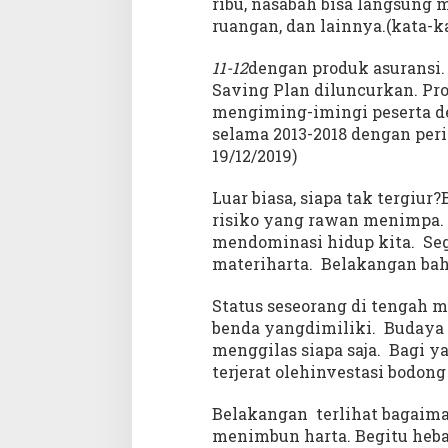
ribu, nasabah bisa langsung 
ruangan, dan lainnya.(kata-kat
11-12
dengan produk asuransi. 
Saving Plan diluncurkan. P
mengiming-imingi peserta 
selama 2013-2018 dengan peri
19/12/2019)
Luar biasa, siapa tak tergi
risiko yang rawan menimpa. J
mendominasi hidup kita. Sega
materiharta. Belakangan bah
Status seseorang di tengah m
benda yangdimiliki. Budaya 
menggilas siapa saja. Bagi y
terjerat olehinvestasi bodong
Belakangan terlihat bagai
menimbun harta. Begitu heba