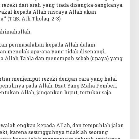
 rezeki dari arah yang tiada disangka-sangkanya.
wakal kepada Allah niscaya Allah akan
” (TQS. Ath Tholaq: 2-3)
rahimahullah,
an permasalahan kepada Allah dalam
n menolak apa-apa yang tidak disenangi,
da Allah Ta’ala dan menempuh sebab (upaya) yang
htiar menjemput rezeki dengan cara yang halal
epenuhnya pada Allah, Dzat Yang Maha Pemberi
ntukan Allah, jangankan luput, tertukar saja
walah engkau kepada Allah, dan tempuhlah jalan
eki, karena sesungguhnya tidaklah seorang
benar-benar telah mengenyam seluruh rezekinya,