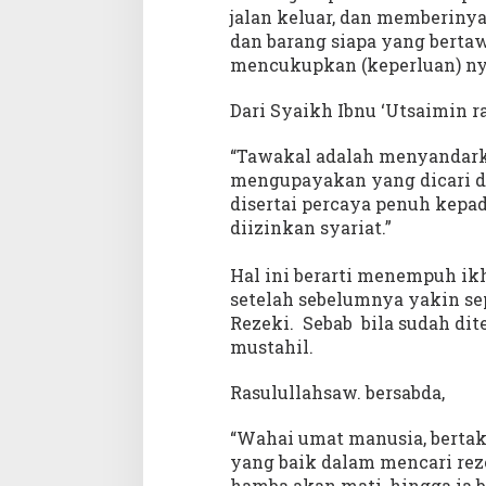
jalan keluar, dan memberinya
dan barang siapa yang berta
mencukupkan (keperluan) nya.
Dari Syaikh Ibnu ‘Utsaimin 
“Tawakal adalah menyandark
mengupayakan yang dicari da
disertai percaya penuh kepa
diizinkan syariat.”
Hal ini berarti menempuh ik
setelah sebelumnya yakin s
Rezeki. Sebab bila sudah dite
mustahil.
Rasulullahsaw. bersabda,
“Wahai umat manusia, bertak
yang baik dalam mencari rez
hamba akan mati, hingga ia 