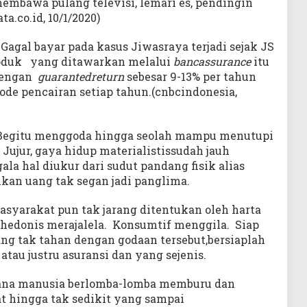
membawa pulang televisi, lemari es, pendingin
a.co.id, 10/1/2020)
Gagal bayar pada kasus Jiwasraya terjadi sejak JS
roduk yang ditawarkan melalui
bancassurance
itu
dengan
guarantedreturn
sebesar 9-13% per tahun
ode pencairan setiap tahun.(cnbcindonesia,
ur?Begitu menggoda hingga seolah mampu menutupi
ujur, gaya hidup materialistissudah jauh
la hal diukur dari sudut pandang fisik alias
kan uang tak segan jadi panglima.
asyarakat pun tak jarang ditentukan oleh harta
hedonis merajalela. Konsumtif menggila. Siap
ang tak tahan dengan godaan tersebut,bersiaplah
 atau justru asuransi dan yang sejenis.
mana manusia berlomba-lomba memburu dan
t hingga tak sedikit yang sampai