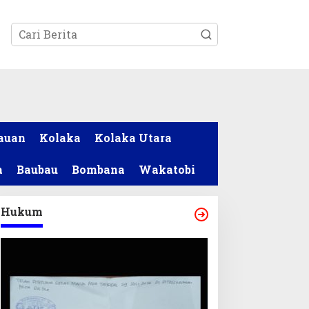
tutup
auan
Kolaka
Kolaka Utara
a
Baubau
Bombana
Wakatobi
Hukum