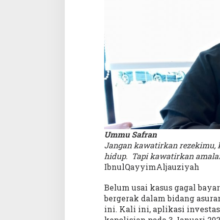
n
y
a
K
e
y
a
k
i
n
a
n
A
Ummu Safran
k
a
Jangan kawatirkan rezekimu, 
n
hidup. Tapi kawatirkan amal
R
IbnulQayyimAljauziyah
e
z
Belum usai kasus gagal bay
e
bergerak dalam bidang asura
k
ini. Kali ini, aplikasi inves
i
kepolisian pada 3 Januari 202