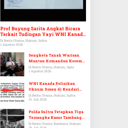
Prof Buyung Sarita Angkat Bicara
Terkait Tudingan Yayi WNI Kanada
Ditagih Utang Rp3,6 Miliar
Di Berita Utama, Hukum, Sultra
1 Agustus 2026
Sengketa Tanah Warisan
Mantan Komandan Korem
143/HO, Ketika Warisan
Di Berita Utama, Hukum, Opini
1 Agustus 2026
Menjadi Arena Pemerasan
WNI Kanada Polisikan
Oknum Dosen di Kendari
Terkait Aset Puluhan Miliar
Di Berita Utama, Hukum, Sultra
31 Juli 2026
Polda Sultra Tetapkan Tiga
Tersangka Kasus Tambang
Emas Ilegal di Bombana
Di Berita Utama, Bombana, Hukum
26 Juli 2026