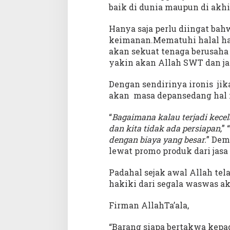
baik di dunia maupun di akhi
Hanya saja perlu diingat bah
keimanan.Mematuhi halal ha
akan sekuat tenaga berusah
yakin akan Allah SWT dan ja
Dengan sendirinya ironis jik
akan masa depansedang hal it
“
Bagaimana kalau terjadi kecel
dan kita tidak ada persiapan,
” “
dengan biaya yang besar.
” Dem
lewat promo produk dari jasa 
Padahal sejak awal Allah tel
hakiki dari segala waswas ak
Firman AllahTa’ala,
“Barang siapa bertakwa kepa