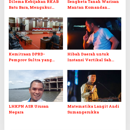
Dilema Kebijakan RKAB
Sengketa Tanah Warisan
Batu Bara, Mengukur
Mantan Komandan
Keseimbangan
Korem 143/HO, Ketika
Penerimaan Negara dan
Warisan Menjadi Arena
Kepastian Investasi
Pemerasan
Kemitraan DPRD-
Hibah Daerah untuk
Pemprov Sultra yang
Instansi Vertikal Sah
Retak
Secara Hukum, tapi
Terikat Syarat Ketat
LHKPN ASR Urusan
Matematika Langit Andi
Negara
Sumangerukka