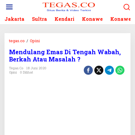
L
e
w
Jakarta
Sultra
Kendari
Konawe
Konawe S
a
t
i
k
tegas.co
/
Opini
M
e
e
k
Mendulang Emas Di Tengah Wabah,
n
o
Berkah Atau Masalah ?
d
n
u
Tegas.co
18 Juni 2020
t
l
Opini
0 Dilihat
e
a
n
n
g
E
m
a
s
D
i
T