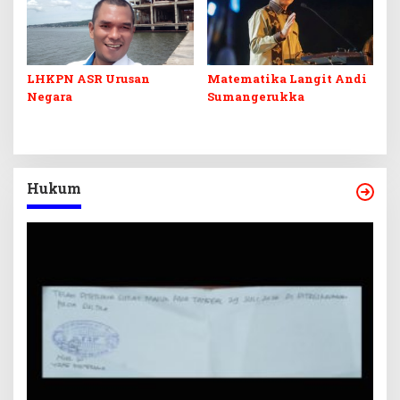
LHKPN ASR Urusan
Matematika Langit Andi
Negara
Sumangerukka
Hukum