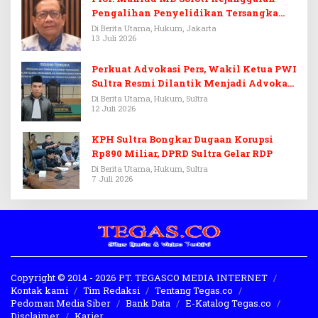
Pengalihan Penyelidikan Tersangka
Febrie Adriansyah
Di Berita Utama, Hukum, Jakarta
13 Juli 2026
Perkuat Advokasi Pers, Wakil Ketua PWI
Sultra Resmi Dilantik Menjadi Advokat
PERADI
Di Berita Utama, Hukum, Sultra
12 Juli 2026
KPH Sultra Bongkar Dugaan Korupsi
Rp890 Miliar, DPRD Sultra Gelar RDP
Di Berita Utama, Hukum, Sultra
7 Juli 2026
Copyright © 2014 - 2026 PT. TEGASCO MEDIA INTERNET
Kontak kami
Tim Redaksi
Tentang Tegas.co
Pedoman Media Siber
Bank Data
E-Katalog Tegas.co
Disclaimer
Karier