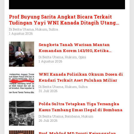
Prof Buyung Sarita Angkat Bicara Terkait
Tudingan Yayi WNI Kanada Ditagih Utang
Rp3,6 Miliar
Di Berita Utama, Hukum, Sultra
1 Agustus 2026
Sengketa Tanah Warisan Mantan
Komandan Korem 143/HO, Ketika
Warisan Menjadi Arena Pemerasan
Di Berita Utama, Hukum, Opini
1 Agustus 2026
WNI Kanada Polisikan Oknum Dosen di
Kendari Terkait Aset Puluhan Miliar
Di Berita Utama, Hukum, Sultra
31 Juli 2026
Polda Sultra Tetapkan Tiga Tersangka
Kasus Tambang Emas Ilegal di Bombana
Di Berita Utama, Bombana, Hukum
26 Juli 2026
Prof. Mahfud MD Soroti Kejanggalan