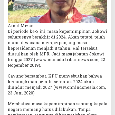
r
g
e
n
Ainul Mizan
k
a
Di periode ke-2 ini, masa kepemimpinan Jokowi
h
seharusnya berakhir di 2024. Akan tetapi, telah
?
muncul wacana memperpanjang masa
kepresidenan menjadi 8 tahun. Hal tersebut
diusulkan oleh MPR. Jadi masa jabatan Jokowi
hingga 2027 (www.manado.tribunnews.com, 22
Nopember 2019).
Gayung bersambut. KPU menyebutkan bahwa
kemungkinan pemilu serentak 2024 akan
diundur menjadi 2027 (www.cnnindonesia.com,
23 Juni 2020).
Membatasi masa kepemimpinan seorang kepala
negara memang harus dilakukan. Tanpa
pembatasan, tentunya dikhawatirkan akan