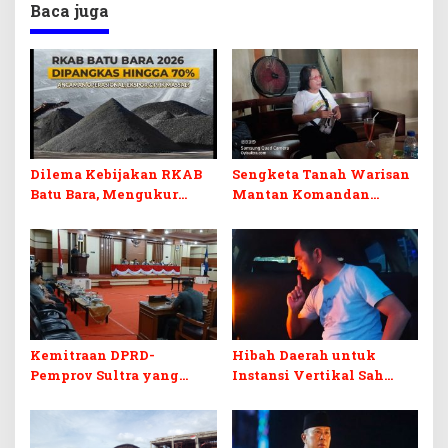
Baca juga
Dilema Kebijakan RKAB
Sengketa Tanah Warisan
Batu Bara, Mengukur
Mantan Komandan
Keseimbangan
Korem 143/HO, Ketika
Penerimaan Negara dan
Warisan Menjadi Arena
Kepastian Investasi
Pemerasan
Kemitraan DPRD-
Hibah Daerah untuk
Pemprov Sultra yang
Instansi Vertikal Sah
Retak
Secara Hukum, tapi
Terikat Syarat Ketat