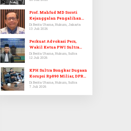
Prof. Mahfud MD Soroti
Kejanggalan Pengalihan
Penyelidikan Tersangka
Di Berita Utama, Hukum, Jakarta
13 Juli 2026
Febrie Adriansyah
Perkuat Advokasi Pers,
Wakil Ketua PWI Sultra
Resmi Dilantik Menjadi
Di Berita Utama, Hukum, Sultra
12 Juli 2026
Advokat PERADI
KPH Sultra Bongkar Dugaan
Korupsi Rp890 Miliar, DPRD
Sultra Gelar RDP
Di Berita Utama, Hukum, Sultra
7 Juli 2026