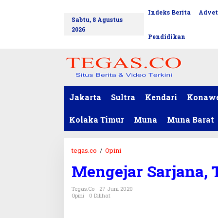
L
Indeks Berita
Advet
tutup
e
Sabtu, 8 Agustus
w
2026
a
Pendidikan
t
i
k
e
k
o
Jakarta
Sultra
Kendari
Konaw
n
t
Kolaka Timur
Muna
Muna Barat
e
n
tegas.co
/
Opini
M
e
Mengejar Sarjana,
n
g
Tegas.co
27 Juni 2020
e
Opini
0 Dilihat
j
a