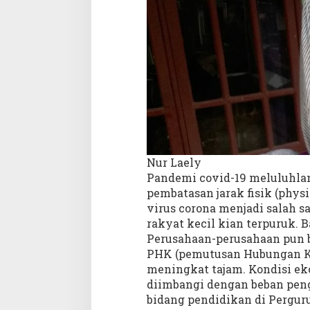
a
Nur Laely
Pandemi covid-19 meluluhla
pembatasan jarak fisik (phy
virus corona menjadi salah 
rakyat kecil kian terpuruk. 
Perusahaan-perusahaan pun 
PHK (pemutusan Hubungan Ke
meningkat tajam. Kondisi ek
diimbangi dengan beban pen
bidang pendidikan di Perguru