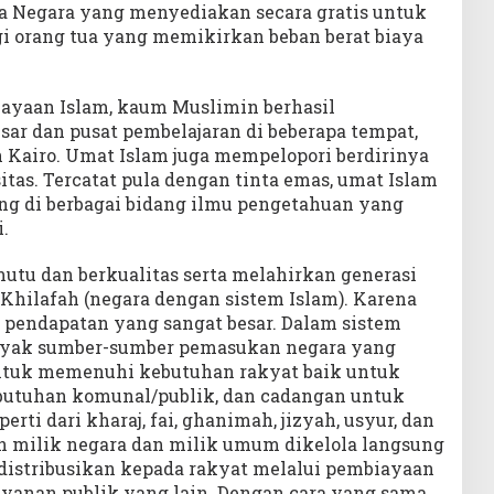
ya Negara yang menyediakan secara gratis untuk
gi orang tua yang memikirkan beban berat biaya
jayaan Islam, kaum Muslimin berhasil
r dan pusat pembelajaran di beberapa tempat,
n Kairo. Umat Islam juga mempelopori berdirinya
itas. Tercatat pula dengan tinta emas, umat Islam
g di berbagai bidang ilmu pengetahuan yang
.
mutu dan berkualitas serta melahirkan generasi
Khilafah (negara dengan sistem Islam). Karena
pendapatan yang sangat besar. Dalam sistem
anyak sumber-sumber pemasukan negara yang
untuk memenuhi kebutuhan rakyat baik untuk
butuhan komunal/publik, dan cadangan untuk
erti dari kharaj, fai, ghanimah, jizyah, usyur, dan
aan milik negara dan milik umum dikelola langsung
idistribusikan kepada rakyat melalui pembiayaan
ayanan publik yang lain. Dengan cara yang sama,