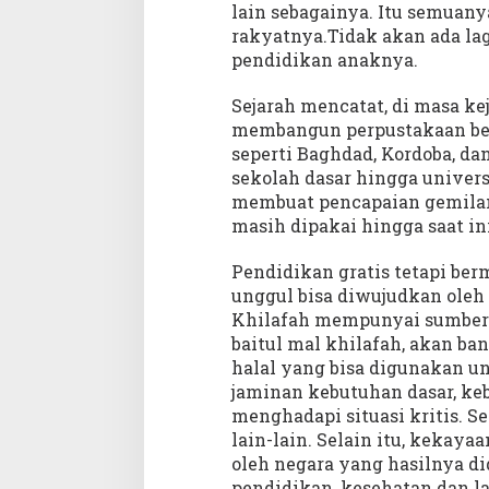
lain sebagainya. Itu semuan
rakyatnya.Tidak akan ada la
pendidikan anaknya.
Sejarah mencatat, di masa ke
membangun perpustakaan besa
seperti Baghdad, Kordoba, da
sekolah dasar hingga univers
membuat pencapaian gemilan
masih dipakai hingga saat ini
Pendidikan gratis tetapi ber
unggul bisa diwujudkan oleh 
Khilafah mempunyai sumber 
baitul mal khilafah, akan b
halal yang bisa digunakan 
jaminan kebutuhan dasar, ke
menghadapi situasi kritis. Sep
lain-lain. Selain itu, kekay
oleh negara yang hasilnya d
pendidikan, kesehatan dan l