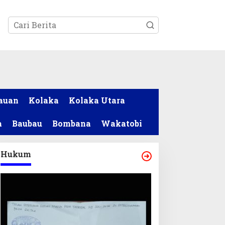
tutup
auan
Kolaka
Kolaka Utara
a
Baubau
Bombana
Wakatobi
Hukum