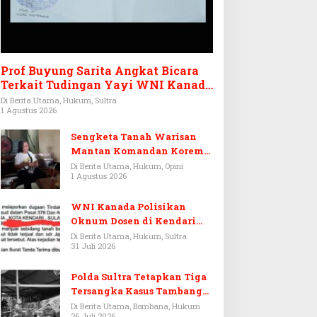
Prof Buyung Sarita Angkat Bicara
Terkait Tudingan Yayi WNI Kanada
Ditagih Utang Rp3,6 Miliar
Di Berita Utama, Hukum, Sultra
1 Agustus 2026
Sengketa Tanah Warisan
Mantan Komandan Korem
143/HO, Ketika Warisan
Di Berita Utama, Hukum, Opini
1 Agustus 2026
Menjadi Arena Pemerasan
WNI Kanada Polisikan
Oknum Dosen di Kendari
Terkait Aset Puluhan Miliar
Di Berita Utama, Hukum, Sultra
31 Juli 2026
Polda Sultra Tetapkan Tiga
Tersangka Kasus Tambang
Emas Ilegal di Bombana
Di Berita Utama, Bombana, Hukum
26 Juli 2026