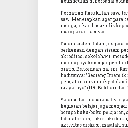
keunggulan di berbagai bidan
Perhatian Rasulullah saw. t
saw. Menetapkan agar para t
mengajarkan baca-tulis kepa
merupakan tebusan.
Dalam sistem Islam, negara 
berkenaan dengan sistem pen
akreditasi sekolah/PT, metode
mengupayakan agar pendidik
gratis. Berkenaan hal ini, R
haditsnya: “Seorang Imam (kh
pengatur urusan rakyat dan 
rakyatnya” (HR. Bukhari dan
Sarana dan prasarana fisik 
kegiatan belajar juga menjad
berupa buku-buku pelajaran, 
laboratorium, toko-toko buku
aktivitas diskusi, majalah, sur