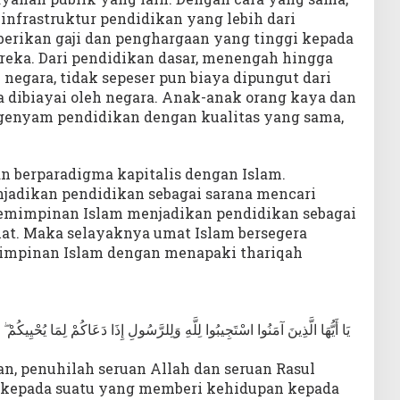
infrastruktur pendidikan yang lebih dari
rikan gaji dan penghargaan yang tinggi kepada
ereka. Dari pendidikan dasar, menengah hingga
 negara, tidak sepeser pun biaya dipungut dari
a dibiayai oleh negara. Anak-anak orang kaya dan
genyam pendidikan dengan kualitas yang sama,
 berparadigma kapitalis dengan Islam.
jadikan pendidikan sebagai sarana mencari
mimpinan Islam menjadikan pendidikan sebagai
at. Maka selayaknya umat Islam bersegera
mpinan Islam dengan menapaki thariqah
يَا أَيُّهَا الَّذِينَ آمَنُوا اسْتَجِيبُوا لِلَّهِ وَلِلرَّسُولِ إِذَا دَعَاكُمْ لِمَا يُحْيِيكُمْ ۖ 
n, penuhilah seruan Allah dan seruan Rasul
 kepada suatu yang memberi kehidupan kepada