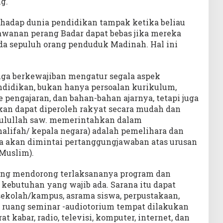
g.
erhadap dunia pendidikan tampak ketika beliau
awanan perang Badar dapat bebas jika mereka
da sepuluh orang penduduk Madinah. Hal ini
juga berkewajiban mengatur segala aspek
didikan, bukan hanya persoalan kurikulum,
 pengajaran, dan bahan-bahan ajarnya, tetapi juga
an dapat diperoleh rakyat secara mudah dan
asulullah saw. memerintahkan dalam
alifah/ kepala negara) adalah pemelihara dan
ia akan dimintai pertanggungjawaban atas urusan
 Muslim).
yang mendorong terlaksananya program dan
i kebutuhan yang wajib ada. Sarana itu dapat
sekolah/kampus, asrama siswa, perpustakaan,
, ruang seminar -audiotorium tempat dilakukan
at kabar, radio, televisi, komputer, internet, dan