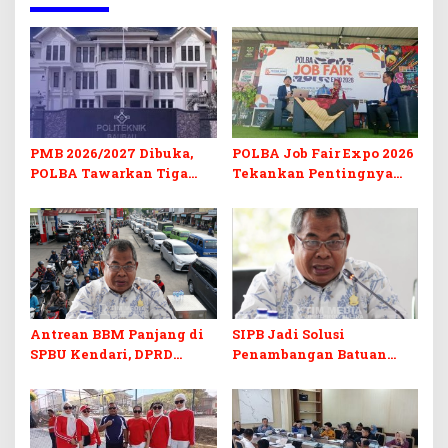
PMB 2026/2027 Dibuka,
POLBA Job Fair Expo 2026
POLBA Tawarkan Tiga
Tekankan Pentingnya
Prodi Baru dan Program
Skill dan Sertifikasi di Era
Kuliah Gratis
Digital
Antrean BBM Panjang di
SIPB Jadi Solusi
SPBU Kendari, DPRD
Penambangan Batuan
Sultra Duga Sistem
Komoditas ex-Golongan C
Barcode Curang
di Sultra