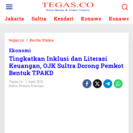
L
e
w
Jakarta
Sultra
Kendari
Konawe
Konawe S
a
t
i
k
tegas.co
/
Berita Utama
T
e
i
k
Ekonomi
n
o
Tingkatkan Inklusi dan Literasi
g
n
k
Keuangan, OJK Sultra Dorong Pemkot
t
a
Bentuk TPAKD
e
t
n
k
Tegas.co
1 April 2021
Berita Utama
,
Kendari
a
n
I
n
k
l
u
s