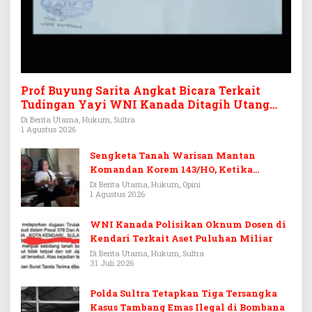
Prof Buyung Sarita Angkat Bicara Terkait
Tudingan Yayi WNI Kanada Ditagih Utang
Rp3,6 Miliar
Di Berita Utama, Hukum, Sultra
1 Agustus 2026
Sengketa Tanah Warisan Mantan
Komandan Korem 143/HO, Ketika
Warisan Menjadi Arena Pemerasan
Di Berita Utama, Hukum, Opini
1 Agustus 2026
WNI Kanada Polisikan Oknum Dosen di
Kendari Terkait Aset Puluhan Miliar
Di Berita Utama, Hukum, Sultra
31 Juli 2026
Polda Sultra Tetapkan Tiga Tersangka
Kasus Tambang Emas Ilegal di Bombana