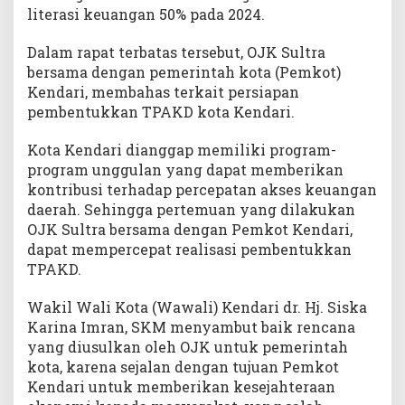
t
literasi keuangan 50% pada 2024.
u
k
Dalam rapat terbatas tersebut, OJK Sultra
T
bersama dengan pemerintah kota (Pemkot)
P
Kendari, membahas terkait persiapan
A
pembentukkan TPAKD kota Kendari.
K
D
Kota Kendari dianggap memiliki program-
program unggulan yang dapat memberikan
kontribusi terhadap percepatan akses keuangan
daerah. Sehingga pertemuan yang dilakukan
OJK Sultra bersama dengan Pemkot Kendari,
dapat mempercepat realisasi pembentukkan
TPAKD.
Wakil Wali Kota (Wawali) Kendari dr. Hj. Siska
Karina Imran, SKM menyambut baik rencana
yang diusulkan oleh OJK untuk pemerintah
kota, karena sejalan dengan tujuan Pemkot
Kendari untuk memberikan kesejahteraan