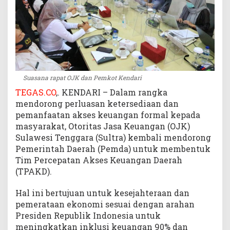
K
S
u
l
t
r
a
Suasana rapat OJK dan Pemkot Kendari
D
TEGAS.CO
,. KENDARI – Dalam rangka
o
r
mendorong perluasan ketersediaan dan
o
pemanfaatan akses keuangan formal kepada
n
masyarakat, Otoritas Jasa Keuangan (OJK)
g
Sulawesi Tenggara (Sultra) kembali mendorong
P
Pemerintah Daerah (Pemda) untuk membentuk
e
Tim Percepatan Akses Keuangan Daerah
m
(TPAKD).
k
o
Hal ini bertujuan untuk kesejahteraan dan
t
pemerataan ekonomi sesuai dengan arahan
B
Presiden Republik Indonesia untuk
e
n
meningkatkan inklusi keuangan 90% dan