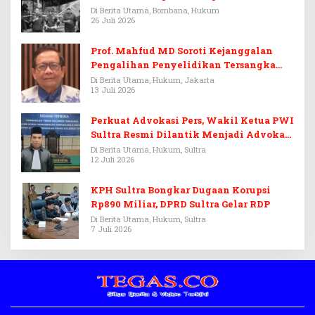
Di Berita Utama, Bombana, Hukum
26 Juli 2026
Prof. Mahfud MD Soroti Kejanggalan
Pengalihan Penyelidikan Tersangka
Febrie Adriansyah
Di Berita Utama, Hukum, Jakarta
13 Juli 2026
Perkuat Advokasi Pers, Wakil Ketua PWI
Sultra Resmi Dilantik Menjadi Advokat
PERADI
Di Berita Utama, Hukum, Sultra
12 Juli 2026
KPH Sultra Bongkar Dugaan Korupsi
Rp890 Miliar, DPRD Sultra Gelar RDP
Di Berita Utama, Hukum, Sultra
7 Juli 2026