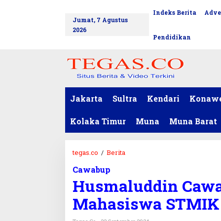
L
Indeks Berita
Adve
tutup
e
Jumat, 7 Agustus
w
2026
a
Pendidikan
t
i
k
e
k
o
Jakarta
Sultra
Kendari
Konaw
n
t
Kolaka Timur
Muna
Muna Barat
e
n
tegas.co
/
Berita
H
u
Cawabup
s
Husmaluddin Cawa
m
a
Mahasiswa STMIK 
l
u