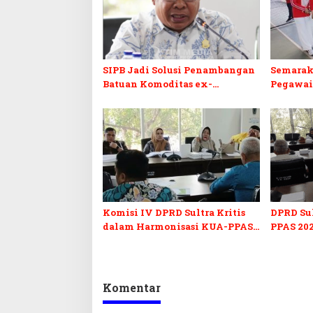
SIPB Jadi Solusi Penambangan
Semarak
Batuan Komoditas ex-
Pegawai
Golongan C di Sultra
Sultra I
Komisi IV DPRD Sultra Kritis
DPRD Su
dalam Harmonisasi KUA-PPAS
PPAS 202
2027 dan Perubahan APBD 2026
Pendidi
Pelunasa
Komentar