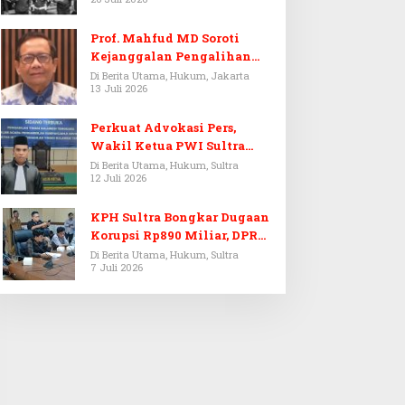
Prof. Mahfud MD Soroti
Kejanggalan Pengalihan
Penyelidikan Tersangka
Di Berita Utama, Hukum, Jakarta
13 Juli 2026
Febrie Adriansyah
Perkuat Advokasi Pers,
Wakil Ketua PWI Sultra
Resmi Dilantik Menjadi
Di Berita Utama, Hukum, Sultra
12 Juli 2026
Advokat PERADI
KPH Sultra Bongkar Dugaan
Korupsi Rp890 Miliar, DPRD
Sultra Gelar RDP
Di Berita Utama, Hukum, Sultra
7 Juli 2026