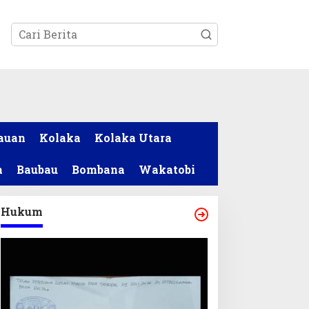
tutup
auan
Kolaka
Kolaka Utara
a
Baubau
Bombana
Wakatobi
Hukum