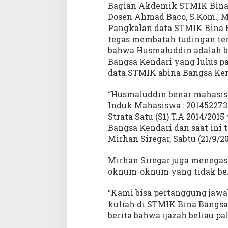
B
Bagian Akdemik STMIK Bina 
a
Dosen Ahmad Baco, S.Kom., 
n
Pangkalan data STMIK Bina B
g
tegas membatah tudingan te
s
bahwa Husmaluddin adalah 
a
Bangsa Kendari yang lulus p
K
data STMIK abina Bangsa Ken
e
n
“Husmaluddin benar mahasi
d
a
Induk Mahasiswa : 201452273
r
Strata Satu (S1) T.A 2014/20
i
Bangsa Kendari dan saat ini 
Mirhan Siregar, Sabtu (21/9/20
Mirhan Siregar juga menega
oknum-oknum yang tidak ber
“Kami bisa pertanggung jaw
kuliah di STMIK Bina Bangsa
berita bahwa ijazah beliau p