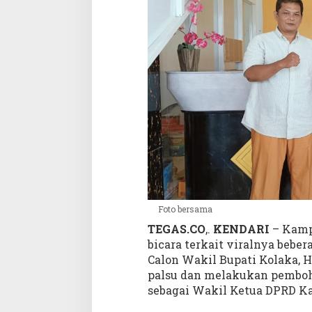
u
m
n
i
M
a
h
a
s
i
s
w
a
S
T
Foto bersama
M
TEGAS.CO
,.
KENDARI
– Kamp
I
bicara terkait viralnya beb
K
Calon Wakil Bupati Kolaka, 
B
i
palsu dan melakukan pemboh
n
sebagai Wakil Ketua DPRD Ka
a