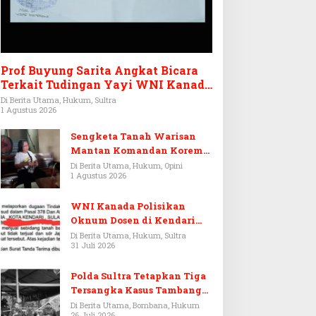
Prof Buyung Sarita Angkat Bicara
Terkait Tudingan Yayi WNI Kanada
Ditagih Utang Rp3,6 Miliar
Di Berita Utama, Hukum, Sultra
1 Agustus 2026
Sengketa Tanah Warisan
Mantan Komandan Korem
143/HO, Ketika Warisan
Di Berita Utama, Hukum, Opini
1 Agustus 2026
Menjadi Arena Pemerasan
WNI Kanada Polisikan
Oknum Dosen di Kendari
Terkait Aset Puluhan Miliar
Di Berita Utama, Hukum, Sultra
31 Juli 2026
Polda Sultra Tetapkan Tiga
Tersangka Kasus Tambang
Emas Ilegal di Bombana
Di Berita Utama, Bombana, Hukum
26 Juli 2026