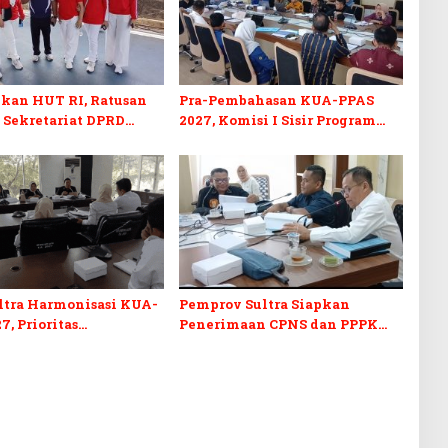
kan HUT RI, Ratusan
Pra-Pembahasan KUA-PPAS
 Sekretariat DPRD
2027, Komisi I Sisir Program
kuti Lomba Bola Gotong
Prioritas Berkelanjutan
ltra Harmonisasi KUA-
Pemprov Sultra Siapkan
7, Prioritas
Penerimaan CPNS dan PPPK
kan, Kebudayaan, dan
2027, DPRD Sultra Desak
n Utang Infrastruktur
Formasi Disabilitas