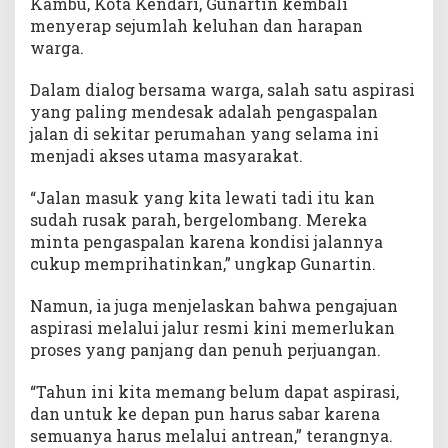
Kambu, Kota Kendari, Gunartin kembali
r
menyerap sejumlah keluhan dan harapan
B
warga.
o
r
Dalam dialog bersama warga, salah satu aspirasi
,
yang paling mendesak adalah pengaspalan
d
a
jalan di sekitar perumahan yang selama ini
n
menjadi akses utama masyarakat.
P
e
“Jalan masuk yang kita lewati tadi itu kan
n
sudah rusak parah, bergelombang. Mereka
a
minta pengaspalan karena kondisi jalannya
n
cukup memprihatinkan,” ungkap Gunartin.
g
a
Namun, ia juga menjelaskan bahwa pengajuan
n
aspirasi melalui jalur resmi kini memerlukan
a
proses yang panjang dan penuh perjuangan.
n
S
“Tahun ini kita memang belum dapat aspirasi,
a
m
dan untuk ke depan pun harus sabar karena
p
semuanya harus melalui antrean,” terangnya.