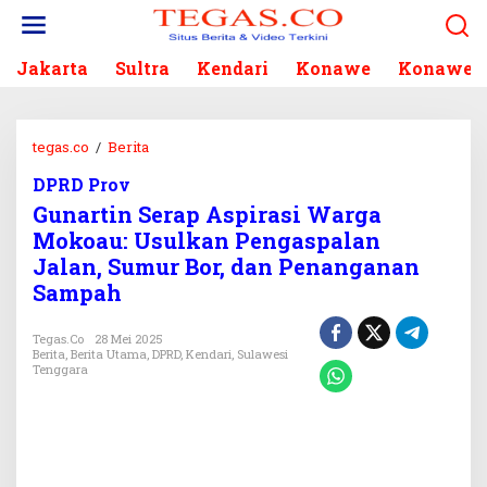
L
e
w
Jakarta
Sultra
Kendari
Konawe
Konawe S
a
t
i
k
tegas.co
/
Berita
G
e
u
k
DPRD Prov
n
o
Gunartin Serap Aspirasi Warga
a
n
r
Mokoau: Usulkan Pengaspalan
t
t
Jalan, Sumur Bor, dan Penanganan
e
i
Sampah
n
n
S
Tegas.co
28 Mei 2025
e
Berita
,
Berita Utama
,
DPRD
,
Kendari
,
Sulawesi
r
Tenggara
a
p
A
s
p