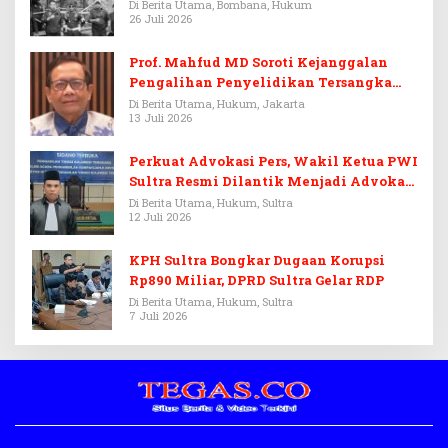
Di Berita Utama, Bombana, Hukum
26 Juli 2026
Prof. Mahfud MD Soroti Kejanggalan
Pengalihan Penyelidikan Tersangka
Febrie Adriansyah
Di Berita Utama, Hukum, Jakarta
13 Juli 2026
Perkuat Advokasi Pers, Wakil Ketua PWI
Sultra Resmi Dilantik Menjadi Advokat
PERADI
Di Berita Utama, Hukum, Sultra
12 Juli 2026
KPH Sultra Bongkar Dugaan Korupsi
Rp890 Miliar, DPRD Sultra Gelar RDP
Di Berita Utama, Hukum, Sultra
7 Juli 2026