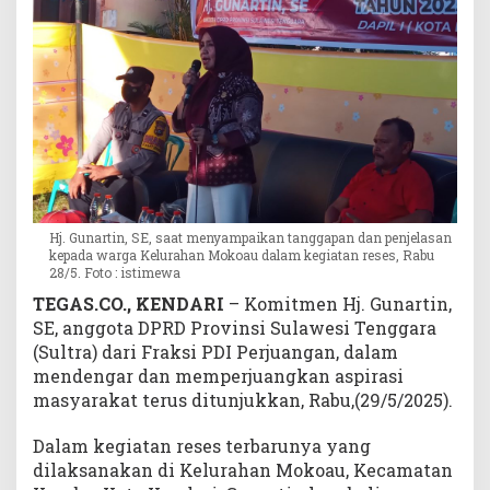
n
P
e
n
g
a
s
p
a
l
Hj. Gunartin, SE, saat menyampaikan tanggapan dan penjelasan
a
kepada warga Kelurahan Mokoau dalam kegiatan reses, Rabu
n
28/5. Foto : istimewa
J
TEGAS.CO., KENDARI
– Komitmen Hj. Gunartin,
a
SE, anggota DPRD Provinsi Sulawesi Tenggara
l
a
(Sultra) dari Fraksi PDI Perjuangan, dalam
n
mendengar dan memperjuangkan aspirasi
,
masyarakat terus ditunjukkan, Rabu,(29/5/2025).
S
u
Dalam kegiatan reses terbarunya yang
m
dilaksanakan di Kelurahan Mokoau, Kecamatan
u