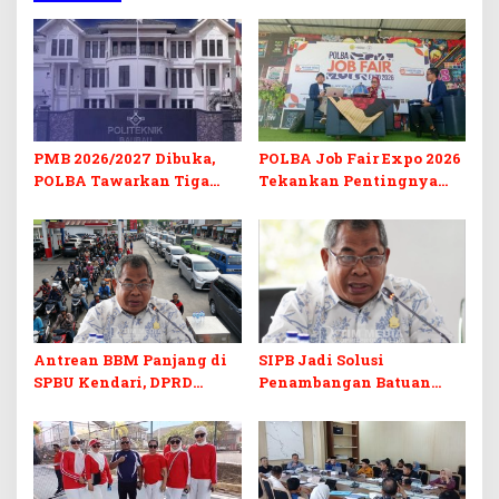
PMB 2026/2027 Dibuka,
POLBA Job Fair Expo 2026
POLBA Tawarkan Tiga
Tekankan Pentingnya
Prodi Baru dan Program
Skill dan Sertifikasi di Era
Kuliah Gratis
Digital
Antrean BBM Panjang di
SIPB Jadi Solusi
SPBU Kendari, DPRD
Penambangan Batuan
Sultra Duga Sistem
Komoditas ex-Golongan C
Barcode Curang
di Sultra