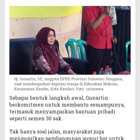
a
h
Hj. Gunartin, SE, anggota DPRD Provinsi Sulawesi Tenggara,
saat mendengarkan aspirasi warga di Kelurahan Mokoau,
Kecamatan Kambu, Kota Kendari. Foto : istimewa
Sebagai bentuk langkah awal, Gunartin
berkomitmen untuk membantu semampunya,
termasuk menyampaikan bantuan pribadi
seperti semen 30 sak.
Tak hanya soal jalan, masyarakat juga
mengusulkan pembangunan sumur bor untuk