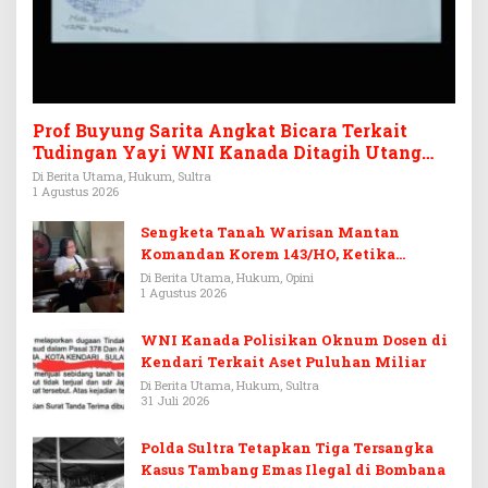
Prof Buyung Sarita Angkat Bicara Terkait
Tudingan Yayi WNI Kanada Ditagih Utang
Rp3,6 Miliar
Di Berita Utama, Hukum, Sultra
1 Agustus 2026
Sengketa Tanah Warisan Mantan
Komandan Korem 143/HO, Ketika
Warisan Menjadi Arena Pemerasan
Di Berita Utama, Hukum, Opini
1 Agustus 2026
WNI Kanada Polisikan Oknum Dosen di
Kendari Terkait Aset Puluhan Miliar
Di Berita Utama, Hukum, Sultra
31 Juli 2026
Polda Sultra Tetapkan Tiga Tersangka
Kasus Tambang Emas Ilegal di Bombana