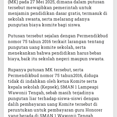
(MK) pada 27 Mei 2025, dimana dalam putusan
a
tersebut mewajibkan pemerintah untuk
d
menjamin pendidikan dasar gratis, termasuk di
a
p
sekolah swasta, serta melarang adanya
M
pungutan biaya komite bagi siswa.
u
r
Putusan tersebut sejalan dengan Permendikbud
i
nomor 75 tahun 2016 terkait larangan tentang
d
pungutan uang komite sekolah, serta
menekankan bahwa pendidikan harus bebas
biaya, baik itu sekolah negeri maupun swasta.
Rupanya putusan MK tersebut, serta
Permendikbud nomor 75 tahun2016, diduga
tidak di indahkan oleh ketua Komite serta
kepala sekolah (Kepsek), SMAN 1 Lampeapi
Wawonii Tengah, sebab masih terjadinya
pungutan liar terhadap siswa-siswi dengan
dalih pembayaran uang Komite tersebut di
peruntukan untuk pembayaran guru Honorer
yang berada di SMAN 1 Wawonii Tengah.