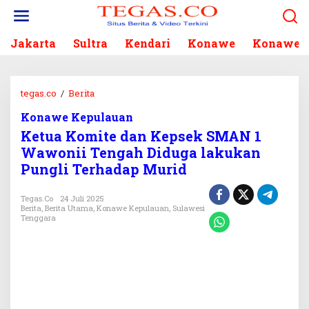
L
e
w
Jakarta
Sultra
Kendari
Konawe
Konawe S
a
t
i
k
tegas.co
/
Berita
K
e
e
k
Konawe Kepulauan
t
o
Ketua Komite dan Kepsek SMAN 1
u
n
a
Wawonii Tengah Diduga lakukan
t
K
Pungli Terhadap Murid
e
o
n
m
Tegas.co
24 Juli 2025
i
Berita
,
Berita Utama
,
Konawe Kepulauan
,
Sulawesi
t
Tenggara
e
d
a
n
K
e