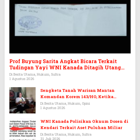
Prof Buyung Sarita Angkat Bicara Terkait
Tudingan Yayi WNI Kanada Ditagih Utang
Rp3,6 Miliar
Di Berita Utama, Hukum, Sultra
1 Agustus 2026
Sengketa Tanah Warisan Mantan
Komandan Korem 143/HO, Ketika
Warisan Menjadi Arena Pemerasan
Di Berita Utama, Hukum, Opini
1 Agustus 2026
WNI Kanada Polisikan Oknum Dosen di
Kendari Terkait Aset Puluhan Miliar
Di Berita Utama, Hukum, Sultra
31 Juli 2026