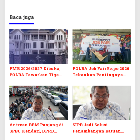
Baca juga
PMB 2026/2027 Dibuka,
POLBA Job Fair Expo 2026
POLBA Tawarkan Tiga
Tekankan Pentingnya
Prodi Baru dan Program
Skill dan Sertifikasi di Era
Kuliah Gratis
Digital
Antrean BBM Panjang di
SIPB Jadi Solusi
SPBU Kendari, DPRD
Penambangan Batuan
Sultra Duga Sistem
Komoditas ex-Golongan C