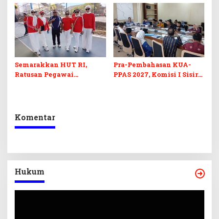
Barcode Curang
di Sultra
Semarakkan HUT RI,
Pra-Pembahasan KUA-
Ratusan Pegawai
PPAS 2027, Komisi I Sisir
Sekretariat DPRD Sultra
Program Prioritas
Ikuti Lomba Bola Gotong
Berkelanjutan
Komentar
Hukum