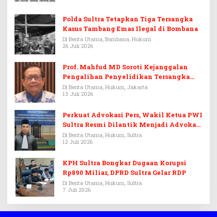
Polda Sultra Tetapkan Tiga Tersangka
Kasus Tambang Emas Ilegal di Bombana
Di Berita Utama, Bombana, Hukum
26 Juli 2026
Prof. Mahfud MD Soroti Kejanggalan
Pengalihan Penyelidikan Tersangka
Febrie Adriansyah
Di Berita Utama, Hukum, Jakarta
13 Juli 2026
Perkuat Advokasi Pers, Wakil Ketua PWI
Sultra Resmi Dilantik Menjadi Advokat
PERADI
Di Berita Utama, Hukum, Sultra
12 Juli 2026
KPH Sultra Bongkar Dugaan Korupsi
Rp890 Miliar, DPRD Sultra Gelar RDP
Di Berita Utama, Hukum, Sultra
7 Juli 2026