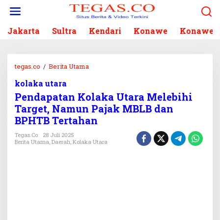
L
e
w
Jakarta
Sultra
Kendari
Konawe
Konawe S
a
t
i
k
tegas.co
/
Berita Utama
P
e
e
k
kolaka utara
n
o
Pendapatan Kolaka Utara Melebihi
d
n
a
Target, Namun Pajak MBLB dan
t
p
BPHTB Tertahan
e
a
n
t
Tegas.co
28 Juli 2025
Berita Utama
,
Daerah
,
Kolaka Utara
a
n
K
o
l
a
k
a