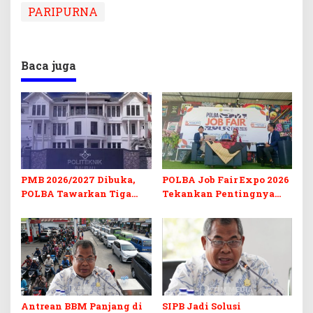
PARIPURNA
Baca juga
PMB 2026/2027 Dibuka,
POLBA Job Fair Expo 2026
POLBA Tawarkan Tiga
Tekankan Pentingnya
Prodi Baru dan Program
Skill dan Sertifikasi di Era
Kuliah Gratis
Digital
Antrean BBM Panjang di
SIPB Jadi Solusi