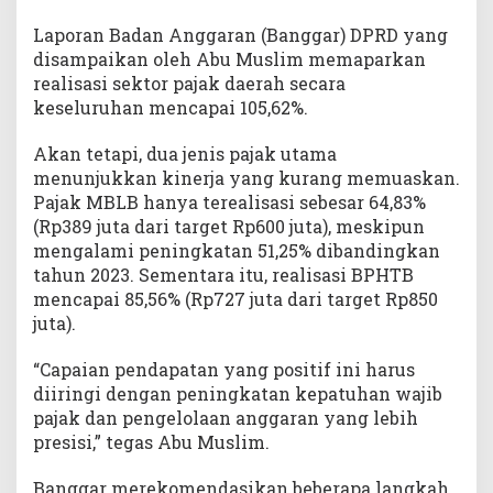
t
Laporan Badan Anggaran (Banggar) DPRD yang
a
h
disampaikan oleh Abu Muslim memaparkan
a
realisasi sektor pajak daerah secara
n
keseluruhan mencapai 105,62%.
Akan tetapi, dua jenis pajak utama
menunjukkan kinerja yang kurang memuaskan.
Pajak MBLB hanya terealisasi sebesar 64,83%
(Rp389 juta dari target Rp600 juta), meskipun
mengalami peningkatan 51,25% dibandingkan
tahun 2023. Sementara itu, realisasi BPHTB
mencapai 85,56% (Rp727 juta dari target Rp850
juta).
“Capaian pendapatan yang positif ini harus
diiringi dengan peningkatan kepatuhan wajib
pajak dan pengelolaan anggaran yang lebih
presisi,” tegas Abu Muslim.
Banggar merekomendasikan beberapa langkah