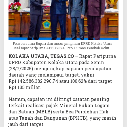
u
n
P
a
j
a
k
Foto bersama Bupati dan unsur pimpinan DPRD Kolaka Utara
M
usai rapat paripurna APBD 2024 Foto: Humas Pemkab Kolut
B
KOLAKA UTARA, TEGAS.CO –
Rapat Paripurna
L
DPRD Kabupaten Kolaka Utara pada Senin
B
d
(28/7/2025) mengungkap capaian pendapatan
a
daerah yang melampaui target, yakni
n
Rp1.142.586.382.290,74 atau 100,62% dari target
B
Rp1.135 miliar.
P
H
Namun, capaian ini diiringi catatan penting
T
terkait realisasi pajak Mineral Bukan Logam
B
dan Batuan (MBLB) serta Bea Perolehan Hak
T
atas Tanah dan Bangunan (BPHTB), yang masih
e
jauh dari target.
r