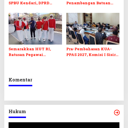
SPBU Kendari, DPRD
Penambangan Batuan
Sultra Duga Sistem
Komoditas ex-Golongan C
Barcode Curang
di Sultra
Semarakkan HUT RI,
Pra-Pembahasan KUA-
Ratusan Pegawai
PPAS 2027, Komisi I Sisir
Sekretariat DPRD Sultra
Program Prioritas
Ikuti Lomba Bola Gotong
Berkelanjutan
Komentar
Hukum