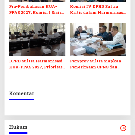
Pra-Pembahasan KUA-
Komisi IV DPRD Sultra
PPAS 2027, Komisi I Sisir
Kritis dalam Harmonisasi
Program Prioritas
KUA-PPAS 2027 dan
Berkelanjutan
Perubahan APBD 2026
DPRD Sultra Harmonisasi
Pemprov Sultra Siapkan
KUA-PPAS 2027, Prioritas
Penerimaan CPNS dan
Pendidikan, Kebudayaan,
PPPK 2027, DPRD Sultra
dan Pelunasan Utang
Desak Formasi Disabilitas
Infrastruktur
Komentar
Hukum