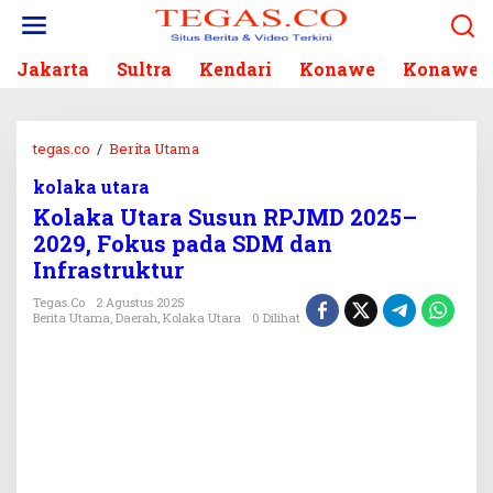
L
e
w
Jakarta
Sultra
Kendari
Konawe
Konawe S
a
t
i
k
tegas.co
/
Berita Utama
K
e
o
k
kolaka utara
l
o
Kolaka Utara Susun RPJMD 2025–
a
n
k
2029, Fokus pada SDM dan
t
a
Infrastruktur
e
U
n
t
Tegas.co
2 Agustus 2025
Berita Utama
,
Daerah
,
Kolaka Utara
0 Dilihat
a
r
a
S
u
s
u
n