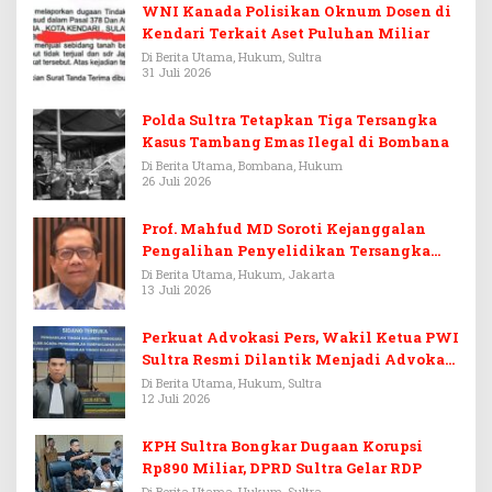
WNI Kanada Polisikan Oknum Dosen di
Kendari Terkait Aset Puluhan Miliar
Di Berita Utama, Hukum, Sultra
31 Juli 2026
Polda Sultra Tetapkan Tiga Tersangka
Kasus Tambang Emas Ilegal di Bombana
Di Berita Utama, Bombana, Hukum
26 Juli 2026
Prof. Mahfud MD Soroti Kejanggalan
Pengalihan Penyelidikan Tersangka
Febrie Adriansyah
Di Berita Utama, Hukum, Jakarta
13 Juli 2026
Perkuat Advokasi Pers, Wakil Ketua PWI
Sultra Resmi Dilantik Menjadi Advokat
PERADI
Di Berita Utama, Hukum, Sultra
12 Juli 2026
KPH Sultra Bongkar Dugaan Korupsi
Rp890 Miliar, DPRD Sultra Gelar RDP
Di Berita Utama, Hukum, Sultra