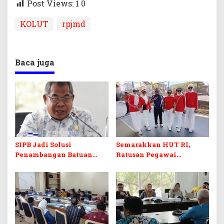
Post Views: 1
0
KOLUT
rpjmd
Baca juga
SIPB Jadi Solusi
Semarakkan HUT RI,
Penambangan Batuan
Ratusan Pegawai
Komoditas ex-Golongan C
Sekretariat DPRD Sultra
di Sultra
Ikuti Lomba Bola Gotong