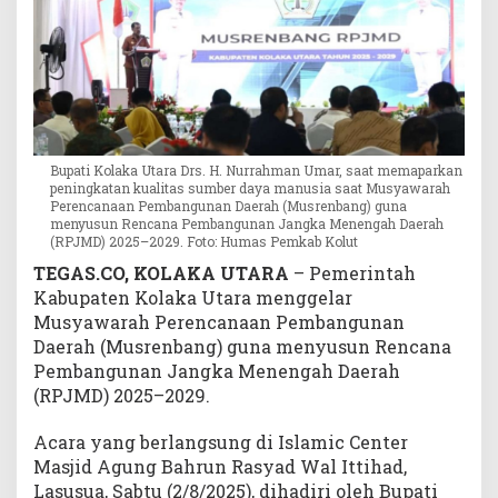
a
S
D
M
d
a
n
Bupati Kolaka Utara Drs. H. Nurrahman Umar, saat memaparkan
I
peningkatan kualitas sumber daya manusia saat Musyawarah
n
Perencanaan Pembangunan Daerah (Musrenbang) guna
f
menyusun Rencana Pembangunan Jangka Menengah Daerah
(RPJMD) 2025–2029. Foto: Humas Pemkab Kolut
r
a
TEGAS.CO, KOLAKA UTARA
– Pemerintah
s
Kabupaten Kolaka Utara menggelar
t
Musyawarah Perencanaan Pembangunan
r
Daerah (Musrenbang) guna menyusun Rencana
u
Pembangunan Jangka Menengah Daerah
k
(RPJMD) 2025–2029.
t
u
Acara yang berlangsung di Islamic Center
r
Masjid Agung Bahrun Rasyad Wal Ittihad,
Lasusua, Sabtu (2/8/2025), dihadiri oleh Bupati