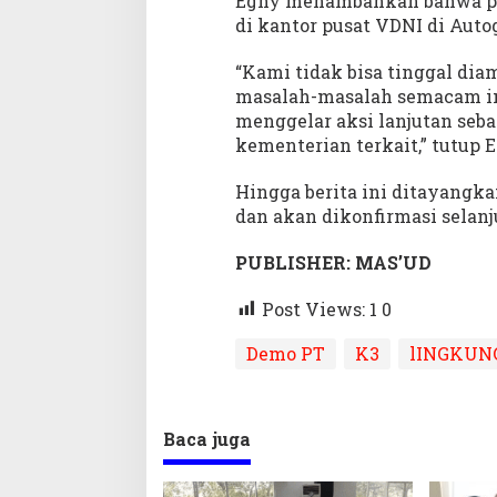
Eghy menambahkan bahwa pih
di kantor pusat VDNI di Aut
“Kami tidak bisa tinggal dia
masalah-masalah semacam ini 
menggelar aksi lanjutan seba
kementerian terkait,” tutup 
Hingga berita ini ditayangk
dan akan dikonfirmasi selanj
PUBLISHER: MAS’UD
Post Views: 1
0
Demo PT
K3
lINGKUN
Baca juga