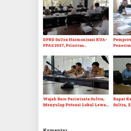
DPRD Sultra Harmonisasi KUA-
Pemprov
PPAS 2027, Prioritas
Penerim
Pendidikan, Kebudayaan, dan
2027, DP
Pelunasan Utang Infrastruktur
Formasi 
Wajah Baru Pariwisata Sultra,
Rapat Ke
Menyulap Potensi Lokal Lewat
Sultra, 
Sentuhan Digital dan
Penguatan Ekraf
Komentar