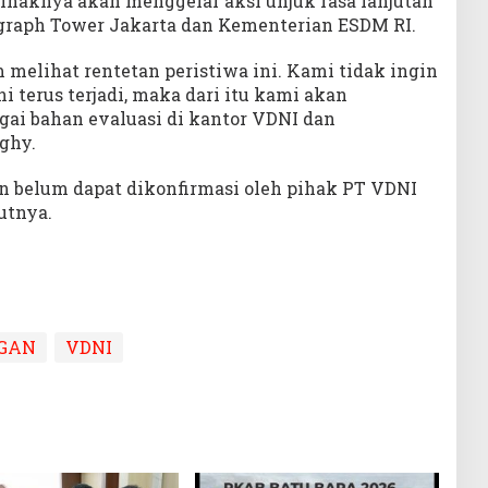
aknya akan menggelar aksi unjuk rasa lanjutan
ograph Tower Jakarta dan Kementerian ESDM RI.
m melihat rentetan peristiwa ini. Kami tidak ingin
terus terjadi, maka dari itu kami akan
gai bahan evaluasi di kantor VDNI dan
Eghy.
an belum dapat dikonfirmasi oleh pihak PT VDNI
utnya.
GAN
VDNI