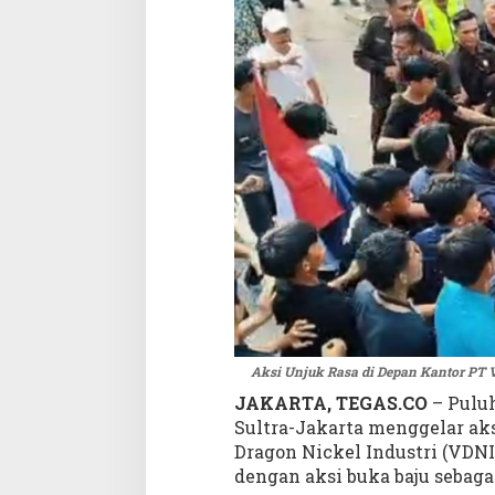
N
I
J
a
k
a
r
t
a
,
P
u
l
u
h
a
n
Aksi Unjuk Rasa di Depan Kantor PT 
M
JAKARTA, TEGAS.CO
– Pulu
a
Sultra-Jakarta menggelar aks
s
Dragon Nickel Industri (VDNI
s
dengan aksi buka baju sebaga
a