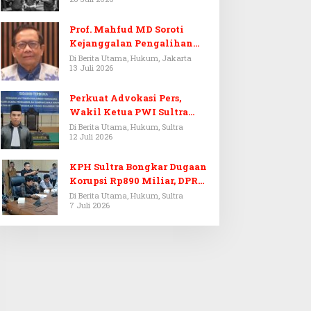
Prof. Mahfud MD Soroti
Kejanggalan Pengalihan
Penyelidikan Tersangka
Di Berita Utama, Hukum, Jakarta
13 Juli 2026
Febrie Adriansyah
Perkuat Advokasi Pers,
Wakil Ketua PWI Sultra
Resmi Dilantik Menjadi
Di Berita Utama, Hukum, Sultra
12 Juli 2026
Advokat PERADI
KPH Sultra Bongkar Dugaan
Korupsi Rp890 Miliar, DPRD
Sultra Gelar RDP
Di Berita Utama, Hukum, Sultra
7 Juli 2026