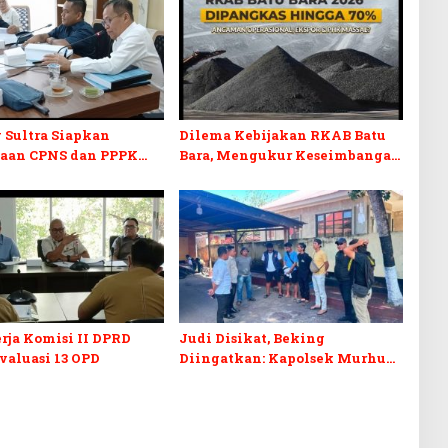
 Sultra Siapkan
Dilema Kebijakan RKAB Batu
aan CPNS dan PPPK
Bara, Mengukur Keseimbangan
RD Sultra Desak
Penerimaan Negara dan
Disabilitas
Kepastian Investasi
rja Komisi II DPRD
Judi Disikat, Beking
Evaluasi 13 OPD
Diingatkan: Kapolsek Murhum
Tegaskan Tak Ada yang Kebal
Hukum