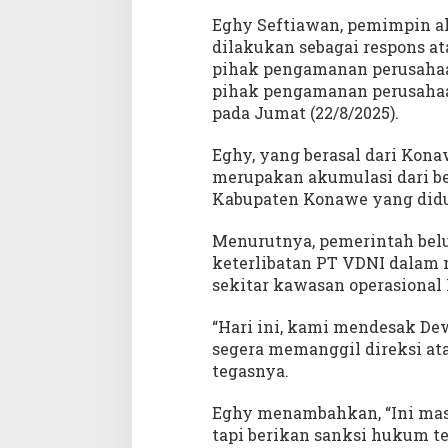
B
Eghy Seftiawan, pemimpin ak
u
k
dilakukan sebagai respons at
a
pihak pengamanan perusahaan
B
pihak pengamanan perusahaan.
a
pada Jumat (22/8/2025).
j
u
Eghy, yang berasal dari Kon
S
merupakan akumulasi dari be
a
Kabupaten Konawe yang did
m
b
Menurutnya, pemerintah belu
i
keterlibatan PT VDNI dalam
l
sekitar kawasan operasional
P
r
o
“Hari ini, kami mendesak De
t
segera memanggil direksi at
e
tegasnya.
s
Eghy menambahkan, “Ini masa
tapi berikan sanksi hukum t