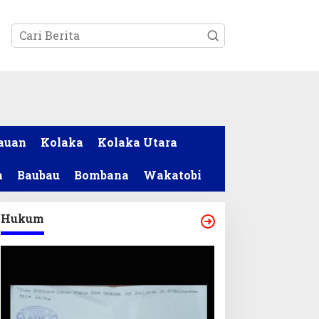
tutup
auan
Kolaka
Kolaka Utara
a
Baubau
Bombana
Wakatobi
Hukum