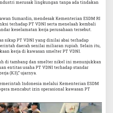
industri merusak lingkungan tanpa ada tindakan
Asrawan Sumardin, mendesak Kementerian ESDM RI
nksi terhadap PT VDNI serta menelaah kembali
ndar keselamatan kerja perusahaan tersebut.
 sikap PT VDNI yang dinilai abai terhadap
intah daerah senilai miliaran rupiah. Selain itu,
akaan kerja di kawasan smelter PT VDNI.
ruh di tambang dan smelter nikel ini menunjukkan
n entitas usaha PT VDNI terhadap standar
ja (K3),” ujarnya.
emerintah Indonesia melalui Kementerian ESDM
egera mencabut izin operasional kawasan PT