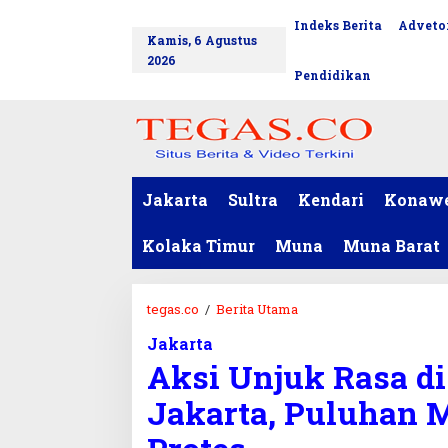
L
Indeks Berita
Advetor
tutup
e
Kamis, 6 Agustus
w
2026
a
Pendidikan
t
i
k
e
k
o
Jakarta
Sultra
Kendari
Konaw
n
t
Kolaka Timur
Muna
Muna Barat
e
n
tegas.co
/
Berita Utama
A
k
Jakarta
s
Aksi Unjuk Rasa d
i
U
Jakarta, Puluhan 
n
j