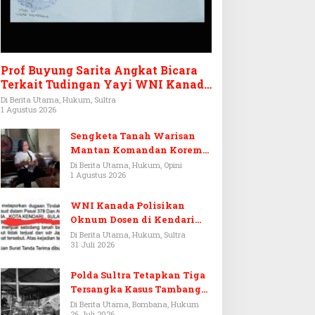
Prof Buyung Sarita Angkat Bicara
Terkait Tudingan Yayi WNI Kanada
Ditagih Utang Rp3,6 Miliar
Di Berita Utama, Hukum, Sultra
1 Agustus 2026
Sengketa Tanah Warisan
Mantan Komandan Korem
143/HO, Ketika Warisan
Di Berita Utama, Hukum, Opini
1 Agustus 2026
Menjadi Arena Pemerasan
WNI Kanada Polisikan
Oknum Dosen di Kendari
Terkait Aset Puluhan Miliar
Di Berita Utama, Hukum, Sultra
31 Juli 2026
Polda Sultra Tetapkan Tiga
Tersangka Kasus Tambang
Emas Ilegal di Bombana
Di Berita Utama, Bombana, Hukum
26 Juli 2026