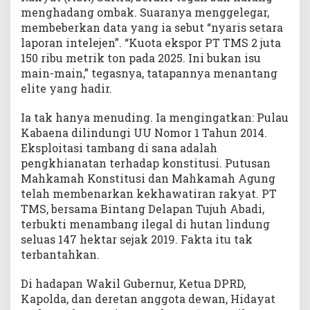
P
menghadang ombak. Suaranya menggelegar,
P
membeberkan data yang ia sebut “nyaris setara
K
laporan intelejen”. “Kuota ekspor PT TMS 2 juta
H
150 ribu metrik ton pada 2025. Ini bukan isu
main-main,” tegasnya, tatapannya menantang
elite yang hadir.
Ia tak hanya menuding. Ia mengingatkan: Pulau
Kabaena dilindungi UU Nomor 1 Tahun 2014.
Eksploitasi tambang di sana adalah
pengkhianatan terhadap konstitusi. Putusan
Mahkamah Konstitusi dan Mahkamah Agung
telah membenarkan kekhawatiran rakyat. PT
TMS, bersama Bintang Delapan Tujuh Abadi,
terbukti menambang ilegal di hutan lindung
seluas 147 hektar sejak 2019. Fakta itu tak
terbantahkan.
Di hadapan Wakil Gubernur, Ketua DPRD,
Kapolda, dan deretan anggota dewan, Hidayat