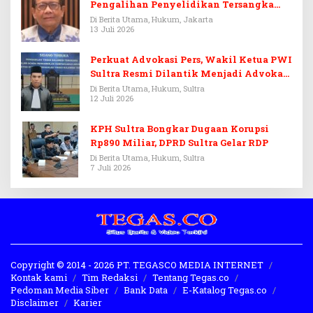
Pengalihan Penyelidikan Tersangka
Febrie Adriansyah
Di Berita Utama, Hukum, Jakarta
13 Juli 2026
Perkuat Advokasi Pers, Wakil Ketua PWI
Sultra Resmi Dilantik Menjadi Advokat
PERADI
Di Berita Utama, Hukum, Sultra
12 Juli 2026
KPH Sultra Bongkar Dugaan Korupsi
Rp890 Miliar, DPRD Sultra Gelar RDP
Di Berita Utama, Hukum, Sultra
7 Juli 2026
Copyright © 2014 - 2026 PT. TEGASCO MEDIA INTERNET
Kontak kami
Tim Redaksi
Tentang Tegas.co
Pedoman Media Siber
Bank Data
E-Katalog Tegas.co
Disclaimer
Karier