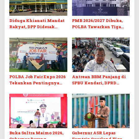
Diduga Khianati Mandat
PMB 2026/2027 Dibuka,
Rakyat, DPP Didesak
POLBA Tawarkan Tiga
Evaluasi Total Golkar
Prodi Baru dan Program
Morowali
Kuliah Gratis
POLBA Job Fair Expo 2026
Antrean BBM Panjang di
Tekankan Pentingnya
SPBU Kendari, DPRD
Skill dan Sertifikasi di Era
Sultra Duga Sistem
Digital
Barcode Curang
Buka Sultra Maimo 2026,
Gubernur ASR Lepas
Gubernur Dorong
Famtrip Overland Tiga