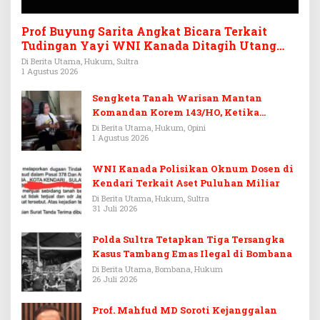
Prof Buyung Sarita Angkat Bicara Terkait
Tudingan Yayi WNI Kanada Ditagih Utang
Rp3,6 Miliar
Di Berita Utama, Hukum, Sultra
1 Agustus 2026
Sengketa Tanah Warisan Mantan
Komandan Korem 143/HO, Ketika
Warisan Menjadi Arena Pemerasan
Di Berita Utama, Hukum, Opini
1 Agustus 2026
WNI Kanada Polisikan Oknum Dosen di
Kendari Terkait Aset Puluhan Miliar
Di Berita Utama, Hukum, Sultra
31 Juli 2026
Polda Sultra Tetapkan Tiga Tersangka
Kasus Tambang Emas Ilegal di Bombana
Di Berita Utama, Bombana, Hukum
26 Juli 2026
Prof. Mahfud MD Soroti Kejanggalan