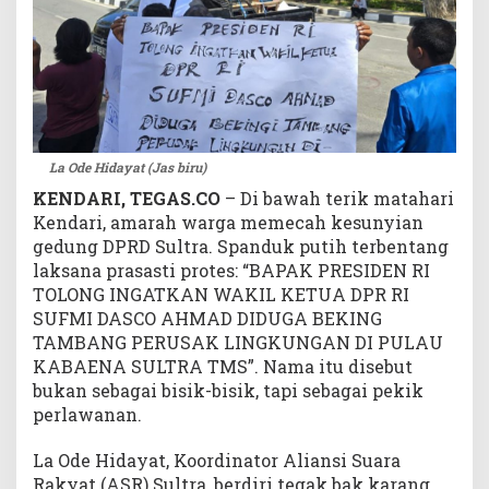
a
b
a
r
n
a
,
La Ode Hidayat (Jas biru)
M
a
KENDARI, TEGAS.CO
– Di bawah terik matahari
n
Kendari, amarah warga memecah kesunyian
a
gedung DPRD Sultra. Spanduk putih terbentang
m
laksana prasasti protes: “BAPAK PRESIDEN RI
b
TOLONG INGATKAN WAKIL KETUA DPR RI
a
SUFMI DASCO AHMAD DIDUGA BEKING
n
TAMBANG PERUSAK LINGKUNGAN DI PULAU
g
KABAENA SULTRA TMS”. Nama itu disebut
T
bukan sebagai bisik-bisik, tapi sebagai pekik
a
perlawanan.
n
p
a
La Ode Hidayat, Koordinator Aliansi Suara
I
Rakyat (ASR) Sultra, berdiri tegak bak karang