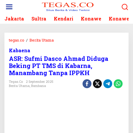
L
e
w
Jakarta
Sultra
Kendari
Konawe
Konawe S
a
t
i
k
tegas.co
/
Berita Utama
A
e
S
k
Kabaena
R
o
ASR: Sufmi Dasco Ahmad Diduga
:
n
S
Beking PT TMS di Kabarna,
t
u
Manambang Tanpa IPPKH
e
f
n
m
Tegas.co
2 September 2025
Berita Utama
,
Bombana
i
D
a
s
c
o
A
h