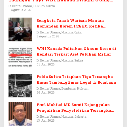
Rp3,6 Miliar
Di Berita Utama, Hukum, Sultra
1 Agustus 2026
Sengketa Tanah Warisan Mantan
Komandan Korem 143/HO, Ketika
Warisan Menjadi Arena Pemerasan
Di Berita Utama, Hukum, Opini
1 Agustus 2026
WNI Kanada Polisikan Oknum Dosen di
Kendari Terkait Aset Puluhan Miliar
Di Berita Utama, Hukum, Sultra
31 Juli 2026
Polda Sultra Tetapkan Tiga Tersangka
Kasus Tambang Emas Ilegal di Bombana
Di Berita Utama, Bombana, Hukum
26 Juli 2026
Prof. Mahfud MD Soroti Kejanggalan
Pengalihan Penyelidikan Tersangka
Febrie Adriansyah
Di Berita Utama, Hukum, Jakarta
13 Juli 2026