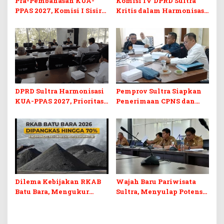
Pra-Pembahasan KUA-
Komisi IV DPRD Sultra
PPAS 2027, Komisi I Sisir
Kritis dalam Harmonisasi
Program Prioritas
KUA-PPAS 2027 dan
Berkelanjutan
Perubahan APBD 2026
DPRD Sultra Harmonisasi
Pemprov Sultra Siapkan
KUA-PPAS 2027, Prioritas
Penerimaan CPNS dan
Pendidikan, Kebudayaan,
PPPK 2027, DPRD Sultra
dan Pelunasan Utang
Desak Formasi Disabilitas
Infrastruktur
Dilema Kebijakan RKAB
Wajah Baru Pariwisata
Batu Bara, Mengukur
Sultra, Menyulap Potensi
Keseimbangan
Lokal Lewat Sentuhan
Penerimaan Negara dan
Digital dan Penguatan
Kepastian Investasi
Ekraf