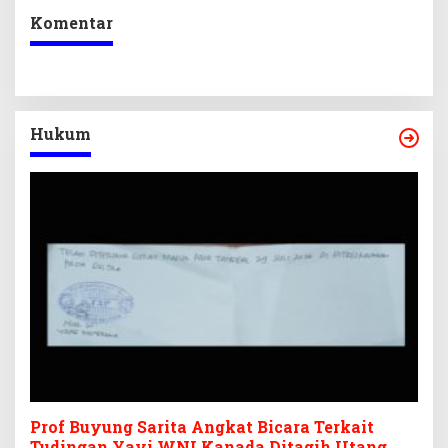
Komentar
Hukum
Prof Buyung Sarita Angkat Bicara Terkait
Tudingan Yayi WNI Kanada Ditagih Utang