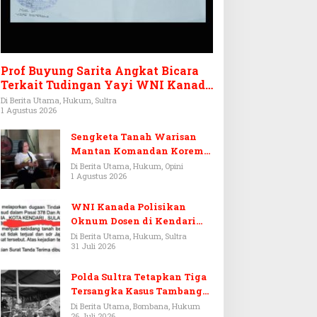
Prof Buyung Sarita Angkat Bicara
Terkait Tudingan Yayi WNI Kanada
Ditagih Utang Rp3,6 Miliar
Di Berita Utama, Hukum, Sultra
1 Agustus 2026
Sengketa Tanah Warisan
Mantan Komandan Korem
143/HO, Ketika Warisan
Di Berita Utama, Hukum, Opini
1 Agustus 2026
Menjadi Arena Pemerasan
WNI Kanada Polisikan
Oknum Dosen di Kendari
Terkait Aset Puluhan Miliar
Di Berita Utama, Hukum, Sultra
31 Juli 2026
Polda Sultra Tetapkan Tiga
Tersangka Kasus Tambang
Emas Ilegal di Bombana
Di Berita Utama, Bombana, Hukum
26 Juli 2026