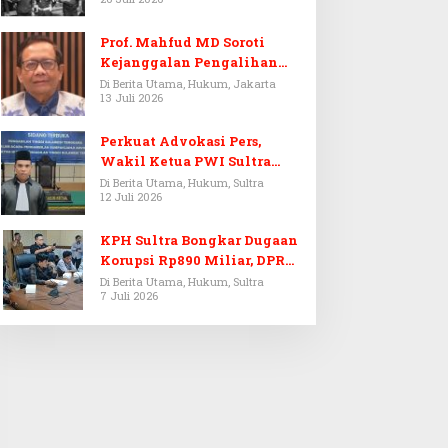
Prof. Mahfud MD Soroti
Kejanggalan Pengalihan
Penyelidikan Tersangka
Di Berita Utama, Hukum, Jakarta
13 Juli 2026
Febrie Adriansyah
Perkuat Advokasi Pers,
Wakil Ketua PWI Sultra
Resmi Dilantik Menjadi
Di Berita Utama, Hukum, Sultra
12 Juli 2026
Advokat PERADI
KPH Sultra Bongkar Dugaan
Korupsi Rp890 Miliar, DPRD
Sultra Gelar RDP
Di Berita Utama, Hukum, Sultra
7 Juli 2026