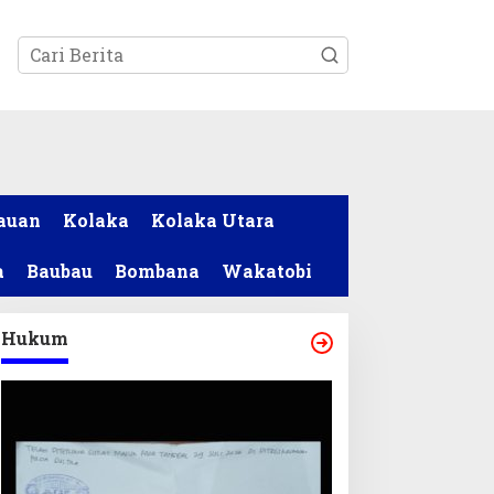
tutup
auan
Kolaka
Kolaka Utara
a
Baubau
Bombana
Wakatobi
Hukum