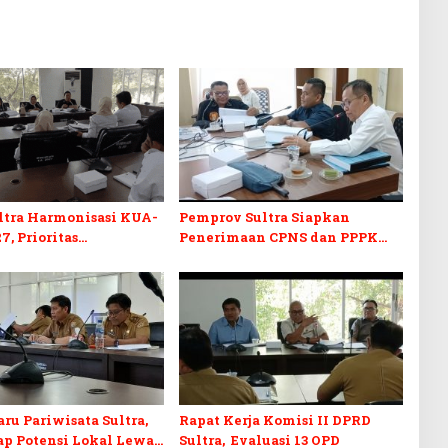
ltra Harmonisasi KUA-
Pemprov Sultra Siapkan
7, Prioritas
Penerimaan CPNS dan PPPK
kan, Kebudayaan, dan
2027, DPRD Sultra Desak
n Utang Infrastruktur
Formasi Disabilitas
ru Pariwisata Sultra,
Rapat Kerja Komisi II DPRD
p Potensi Lokal Lewat
Sultra, Evaluasi 13 OPD