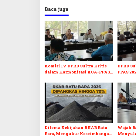
Baca juga
Komisi IV DPRD Sultra Kritis
DPRD Su
dalam Harmonisasi KUA-PPAS
PPAS 202
2027 dan Perubahan APBD 2026
Pendidi
Pelunasa
Dilema Kebijakan RKAB Batu
Wajah Ba
Bara, Mengukur Keseimbangan
Menyula