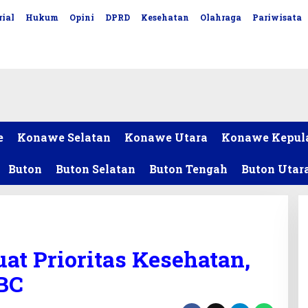
ial
Hukum
Opini
DPRD
Kesehatan
Olahraga
Pariwisata
e
Konawe Selatan
Konawe Utara
Konawe Kepul
Buton
Buton Selatan
Buton Tengah
Buton Utar
at Prioritas Kesehatan,
BC