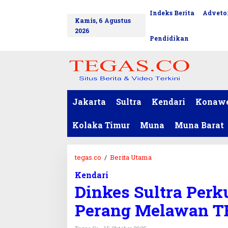
L
Indeks Berita
Advetor
tutup
e
Kamis, 6 Agustus
w
2026
a
Pendidikan
t
i
k
e
k
o
Jakarta
Sultra
Kendari
Konaw
n
t
Kolaka Timur
Muna
Muna Barat
e
n
tegas.co
/
Berita Utama
D
i
Kendari
n
Dinkes Sultra Perku
k
e
Perang Melawan T
s
S