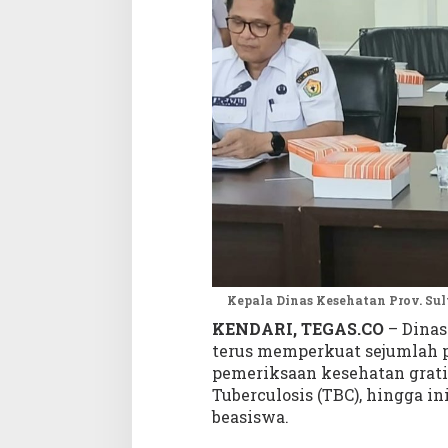
s
e
h
a
t
a
n
,
P
e
r
a
n
g
M
Kepala Dinas Kesehatan Prov. Sul
e
KENDARI, TEGAS.CO
– Dinas
l
terus memperkuat sejumlah p
a
pemeriksaan kesehatan grati
w
a
Tuberculosis (TBC), hingga in
n
beasiswa.
T