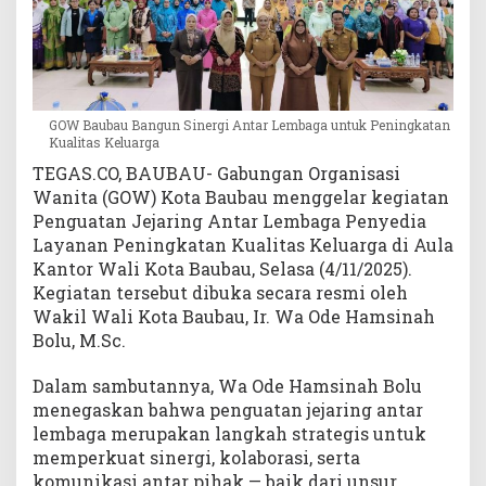
P
e
n
i
n
GOW Baubau Bangun Sinergi Antar Lembaga untuk Peningkatan
g
Kualitas Keluarga
k
TEGAS.CO, BAUBAU- Gabungan Organisasi
a
t
Wanita (GOW) Kota Baubau menggelar kegiatan
a
Penguatan Jejaring Antar Lembaga Penyedia
n
Layanan Peningkatan Kualitas Keluarga di Aula
K
Kantor Wali Kota Baubau, Selasa (4/11/2025).
u
Kegiatan tersebut dibuka secara resmi oleh
a
Wakil Wali Kota Baubau, Ir. Wa Ode Hamsinah
l
Bolu, M.Sc.
i
t
Dalam sambutannya, Wa Ode Hamsinah Bolu
a
menegaskan bahwa penguatan jejaring antar
s
lembaga merupakan langkah strategis untuk
K
e
memperkuat sinergi, kolaborasi, serta
l
komunikasi antar pihak — baik dari unsur