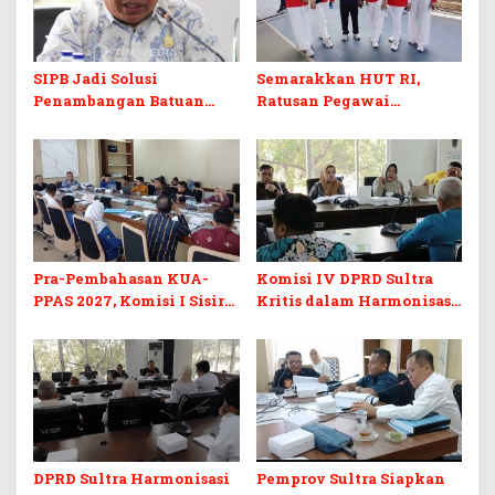
SIPB Jadi Solusi
Semarakkan HUT RI,
Penambangan Batuan
Ratusan Pegawai
Komoditas ex-Golongan C
Sekretariat DPRD Sultra
di Sultra
Ikuti Lomba Bola Gotong
Pra-Pembahasan KUA-
Komisi IV DPRD Sultra
PPAS 2027, Komisi I Sisir
Kritis dalam Harmonisasi
Program Prioritas
KUA-PPAS 2027 dan
Berkelanjutan
Perubahan APBD 2026
DPRD Sultra Harmonisasi
Pemprov Sultra Siapkan