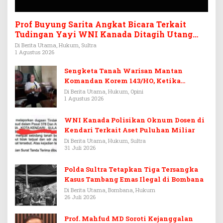
Prof Buyung Sarita Angkat Bicara Terkait
Tudingan Yayi WNI Kanada Ditagih Utang
Rp3,6 Miliar
Di Berita Utama, Hukum, Sultra
1 Agustus 2026
Sengketa Tanah Warisan Mantan
Komandan Korem 143/HO, Ketika
Warisan Menjadi Arena Pemerasan
Di Berita Utama, Hukum, Opini
1 Agustus 2026
WNI Kanada Polisikan Oknum Dosen di
Kendari Terkait Aset Puluhan Miliar
Di Berita Utama, Hukum, Sultra
31 Juli 2026
Polda Sultra Tetapkan Tiga Tersangka
Kasus Tambang Emas Ilegal di Bombana
Di Berita Utama, Bombana, Hukum
26 Juli 2026
Prof. Mahfud MD Soroti Kejanggalan