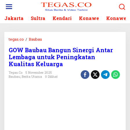
L
e
w
Jakarta
Sultra
Kendari
Konawe
Konawe S
a
t
i
k
tegas.co
/
Baubau
G
e
O
k
GOW Baubau Bangun Sinergi Antar
W
o
Lembaga untuk Peningkatan
B
n
a
Kualitas Keluarga
t
u
e
Tegas.co
5 November 2025
b
Baubau
,
Berita Utama
0 Dilihat
n
a
u
B
a
n
g
u
n
S