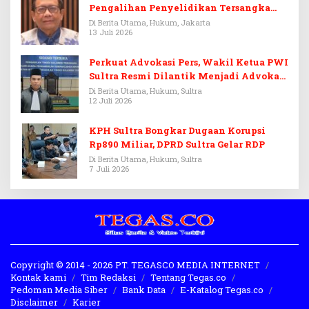
Pengalihan Penyelidikan Tersangka
Febrie Adriansyah
Di Berita Utama, Hukum, Jakarta
13 Juli 2026
Perkuat Advokasi Pers, Wakil Ketua PWI
Sultra Resmi Dilantik Menjadi Advokat
PERADI
Di Berita Utama, Hukum, Sultra
12 Juli 2026
KPH Sultra Bongkar Dugaan Korupsi
Rp890 Miliar, DPRD Sultra Gelar RDP
Di Berita Utama, Hukum, Sultra
7 Juli 2026
Copyright © 2014 - 2026 PT. TEGASCO MEDIA INTERNET
Kontak kami
Tim Redaksi
Tentang Tegas.co
Pedoman Media Siber
Bank Data
E-Katalog Tegas.co
Disclaimer
Karier