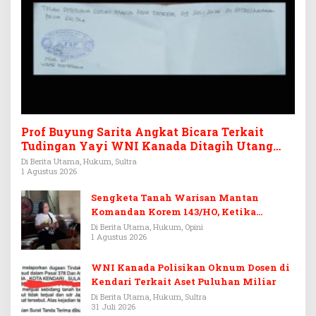
Prof Buyung Sarita Angkat Bicara Terkait
Tudingan Yayi WNI Kanada Ditagih Utang
Rp3,6 Miliar
Di Berita Utama, Hukum, Sultra
1 Agustus 2026
Sengketa Tanah Warisan Mantan
Komandan Korem 143/HO, Ketika
Warisan Menjadi Arena Pemerasan
Di Berita Utama, Hukum, Opini
1 Agustus 2026
WNI Kanada Polisikan Oknum Dosen di
Kendari Terkait Aset Puluhan Miliar
Di Berita Utama, Hukum, Sultra
31 Juli 2026