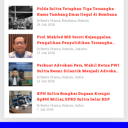
Polda Sultra Tetapkan Tiga Tersangka
Kasus Tambang Emas Ilegal di Bombana
Di Berita Utama, Bombana, Hukum
26 Juli 2026
Prof. Mahfud MD Soroti Kejanggalan
Pengalihan Penyelidikan Tersangka
Febrie Adriansyah
Di Berita Utama, Hukum, Jakarta
13 Juli 2026
Perkuat Advokasi Pers, Wakil Ketua PWI
Sultra Resmi Dilantik Menjadi Advokat
PERADI
Di Berita Utama, Hukum, Sultra
12 Juli 2026
KPH Sultra Bongkar Dugaan Korupsi
Rp890 Miliar, DPRD Sultra Gelar RDP
Di Berita Utama, Hukum, Sultra
7 Juli 2026