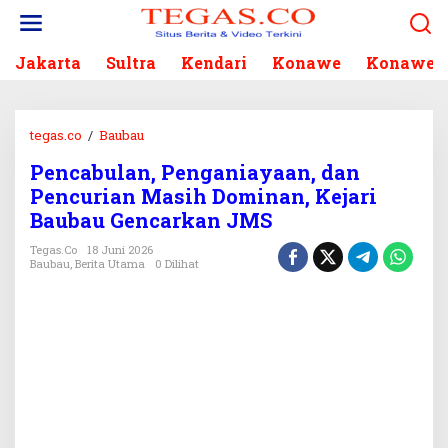
L
e
w
Jakarta
Sultra
Kendari
Konawe
Konawe S
a
t
i
k
tegas.co
/
Baubau
P
e
e
k
Pencabulan, Penganiayaan, dan
n
o
Pencurian Masih Dominan, Kejari
c
n
a
Baubau Gencarkan JMS
t
b
e
Tegas.co
18 Juni 2026
u
Baubau
,
Berita Utama
0 Dilihat
n
l
a
n
,
P
e
n
g
a