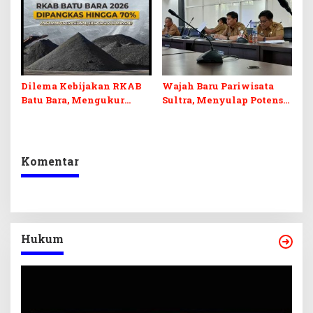
dan Pelunasan Utang
Desak Formasi Disabilitas
Infrastruktur
Dilema Kebijakan RKAB
Wajah Baru Pariwisata
Batu Bara, Mengukur
Sultra, Menyulap Potensi
Keseimbangan
Lokal Lewat Sentuhan
Penerimaan Negara dan
Digital dan Penguatan
Kepastian Investasi
Ekraf
Komentar
Hukum