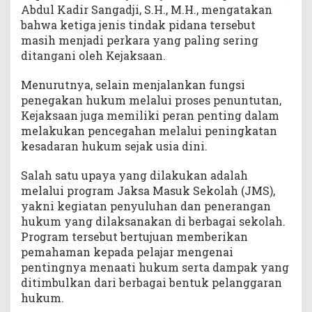
G
Abdul Kadir Sangadji, S.H., M.H., mengatakan
e
bahwa ketiga jenis tindak pidana tersebut
n
masih menjadi perkara yang paling sering
c
ditangani oleh Kejaksaan.
a
r
Menurutnya, selain menjalankan fungsi
k
penegakan hukum melalui proses penuntutan,
a
Kejaksaan juga memiliki peran penting dalam
n
melakukan pencegahan melalui peningkatan
J
kesadaran hukum sejak usia dini.
M
S
Salah satu upaya yang dilakukan adalah
melalui program Jaksa Masuk Sekolah (JMS),
yakni kegiatan penyuluhan dan penerangan
hukum yang dilaksanakan di berbagai sekolah.
Program tersebut bertujuan memberikan
pemahaman kepada pelajar mengenai
pentingnya menaati hukum serta dampak yang
ditimbulkan dari berbagai bentuk pelanggaran
hukum.