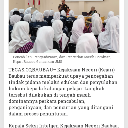
i
h
D
o
m
i
n
a
n
,
Pencabulan, Penganiayaan, dan Pencurian Masih Dominan,
Kejari Baubau Gencarkan JMS
K
e
TEGAS.CO,BAUBAU– Kejaksaan Negeri (Kejari)
j
Baubau terus memperkuat upaya pencegahan
a
tindak pidana melalui edukasi dan penyuluhan
r
hukum kepada kalangan pelajar. Langkah
i
tersebut dilakukan di tengah masih
B
dominannya perkara pencabulan,
a
penganiayaan, dan pencurian yang ditangani
u
dalam proses penuntutan.
b
a
Kepala Seksi Intelijen Kejaksaan Negeri Baubau,
u