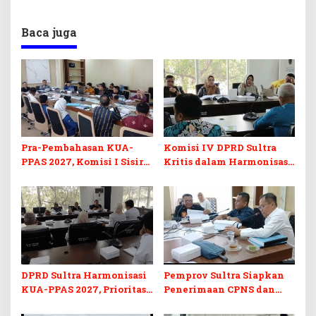
Baca juga
Pra-Pembahasan KUA-
Komisi IV DPRD Sultra
PPAS 2027, Komisi I Sisir
Kritis dalam Harmonisasi
Program Prioritas
KUA-PPAS 2027 dan
Berkelanjutan
Perubahan APBD 2026
DPRD Sultra Harmonisasi
Pemprov Sultra Siapkan
KUA-PPAS 2027, Prioritas
Penerimaan CPNS dan
Pendidikan, Kebudayaan,
PPPK 2027, DPRD Sultra