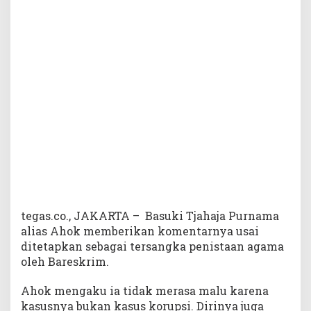
a
h
d
a
n
D
i
z
a
l
i
m
i
tegas.co., JAKARTA – Basuki Tjahaja Purnama
alias Ahok memberikan komentarnya usai
ditetapkan sebagai tersangka penistaan agama
oleh Bareskrim.
Ahok mengaku ia tidak merasa malu karena
kasusnya bukan kasus korupsi. Dirinya juga