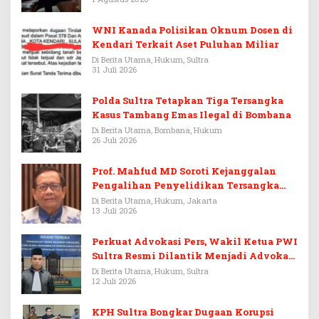
WNI Kanada Polisikan Oknum Dosen di
Kendari Terkait Aset Puluhan Miliar
Di Berita Utama, Hukum, Sultra
31 Juli 2026
Polda Sultra Tetapkan Tiga Tersangka
Kasus Tambang Emas Ilegal di Bombana
Di Berita Utama, Bombana, Hukum
26 Juli 2026
Prof. Mahfud MD Soroti Kejanggalan
Pengalihan Penyelidikan Tersangka
Febrie Adriansyah
Di Berita Utama, Hukum, Jakarta
13 Juli 2026
Perkuat Advokasi Pers, Wakil Ketua PWI
Sultra Resmi Dilantik Menjadi Advokat
PERADI
Di Berita Utama, Hukum, Sultra
12 Juli 2026
KPH Sultra Bongkar Dugaan Korupsi