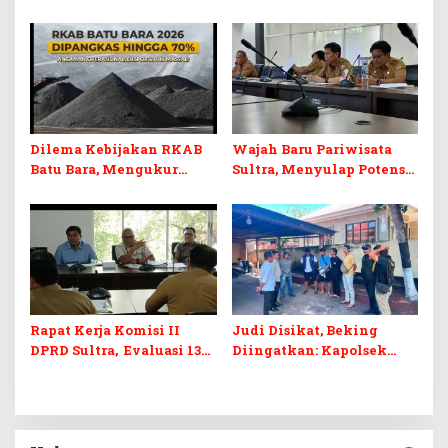
Pendidikan, Kebudayaan,
PPPK 2027, DPRD Sultra
dan Pelunasan Utang
Desak Formasi Disabilitas
Infrastruktur
Dilema Kebijakan RKAB
Wajah Baru Pariwisata
Batu Bara, Mengukur
Sultra, Menyulap Potensi
Keseimbangan
Lokal Lewat Sentuhan
Penerimaan Negara dan
Digital dan Penguatan
Kepastian Investasi
Ekraf
Rapat Kerja Komisi II
Judi Disikat, Beking
DPRD Sultra, Evaluasi 13
Diingatkan: Kapolsek
OPD
Murhum Tegaskan Tak
Ada yang Kebal Hukum