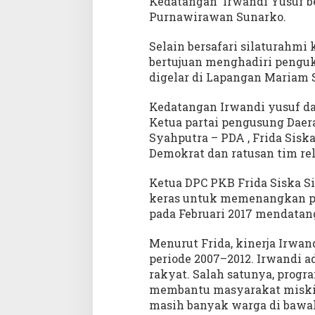
Kedatangan Irwandi Yusuf 
g
Purnawirawan Sunarko.
k
e
Selain bersafari silaturahmi
A
bertujuan menghadiri pengu
c
digelar di Lapangan Mariam S
e
h
Kedatangan Irwandi yusuf d
S
Ketua partai pengusung Daer
i
n
Syahputra – PDA , Frida Sisk
g
Demokrat dan ratusan tim re
k
i
Ketua DPC PKB Frida Siska 
l
keras untuk memenangkan pa
pada Februari 2017 mendatan
Menurut Frida, kinerja Irwan
periode 2007–2012. Irwandi 
rakyat. Salah satunya, progr
membantu masyarakat miskin
masih banyak warga di bawa