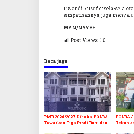
Irwandi Yusuf disela-sela or
simpatisannya, juga menyalu
MAN/NAYEF
Post Views: 1
0
Baca juga
PMB 2026/2027 Dibuka, POLBA
POLBA Jo
Tawarkan Tiga Prodi Baru dan
Tekanka
Program Kuliah Gratis
dan Serti