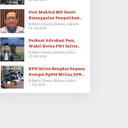
Prof. Mahfud MD Soroti
Kejanggalan Pengalihan
Penyelidikan Tersangka
Di Berita Utama, Hukum, Jakarta
13 Juli 2026
Febrie Adriansyah
Perkuat Advokasi Pers,
Wakil Ketua PWI Sultra
Resmi Dilantik Menjadi
Di Berita Utama, Hukum, Sultra
12 Juli 2026
Advokat PERADI
KPH Sultra Bongkar Dugaan
Korupsi Rp890 Miliar, DPRD
Sultra Gelar RDP
Di Berita Utama, Hukum, Sultra
7 Juli 2026