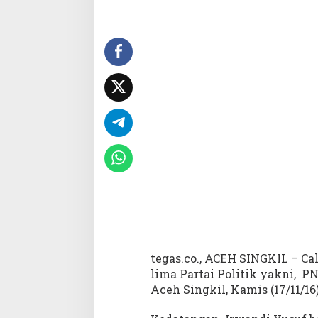
e
h
I
r
w
a
n
d
i
Y
u
s
u
f
B
e
r
k
u
tegas.co., ACEH SINGKIL – C
n
lima Partai Politik yakni, P
j
Aceh Singkil, Kamis (17/11/16)
u
n