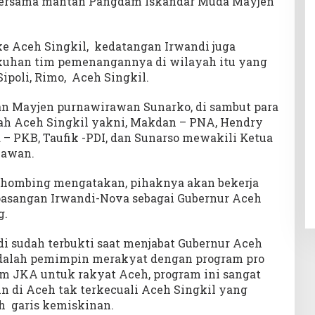
bersama mantan Pangdam Iskandar Muda Mayjen
 ke Aceh Singkil, kedatangan Irwandi juga
kuhan tim pemenangannya di wilayah itu yang
ipoli, Rimo, Aceh Singkil.
an Mayjen purnawirawan Sunarko, di sambut para
ah Aceh Singkil yakni, Makdan – PNA, Hendry
a – PKB, Taufik -PDI, dan Sunarso mewakili Ketua
lawan.
Sihombing mengatakan, pihaknya akan bekerja
sangan Irwandi-Nova sebagai Gubernur Aceh
g.
di sudah terbukti saat menjabat Gubernur Aceh
adalah pemimpin merakyat dengan program pro
am JKA untuk rakyat Aceh, program ini sangat
 di Aceh tak terkecuali Aceh Singkil yang
h garis kemiskinan.