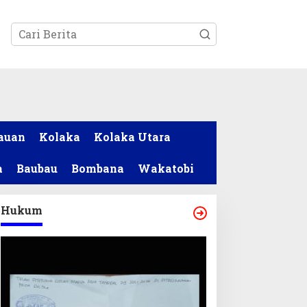
tutup
auan
Kolaka
Kolaka Utara
a
Baubau
Bombana
Wakatobi
Hukum