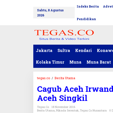
L
Indeks Berita
Advet
tutup
e
Sabtu, 8 Agustus
w
2026
a
Pendidikan
t
i
k
e
k
o
Jakarta
Sultra
Kendari
Konaw
n
t
Kolaka Timur
Muna
Muna Barat
e
n
tegas.co
/
Berita Utama
C
a
Cagub Aceh Irwand
g
u
Aceh Singkil
b
A
Tegas.co
18 November 2016
c
Berita Utama
,
Pilkada Serentak
,
Tegas.co Nusantara
0 D