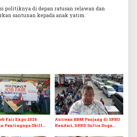
asi politiknya di depan ratusan relawan dan
rkan santunan kepada anak yatim.
b Fair Expo 2026
Antrean BBM Panjang di SPBU
n Pentingnya Skill
Kendari, DPRD Sultra Duga
fikasi di Era Digital
Sistem Barcode Curang