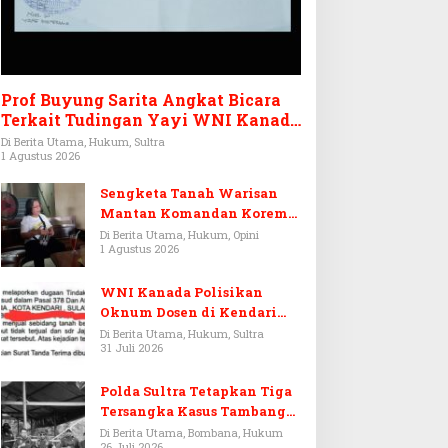
Prof Buyung Sarita Angkat Bicara
Terkait Tudingan Yayi WNI Kanada
Ditagih Utang Rp3,6 Miliar
Di Berita Utama, Hukum, Sultra
1 Agustus 2026
Sengketa Tanah Warisan
Mantan Komandan Korem
143/HO, Ketika Warisan
Di Berita Utama, Hukum, Opini
1 Agustus 2026
Menjadi Arena Pemerasan
WNI Kanada Polisikan
Oknum Dosen di Kendari
Terkait Aset Puluhan Miliar
Di Berita Utama, Hukum, Sultra
31 Juli 2026
Polda Sultra Tetapkan Tiga
Tersangka Kasus Tambang
Emas Ilegal di Bombana
Di Berita Utama, Bombana, Hukum
26 Juli 2026