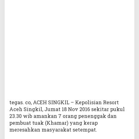
n
k
a
n
P
e
n
e
n
g
g
a
k
T
u
a
k
tegas. co, ACEH SINGKIL – Kepolisian Resort
Aceh Singkil, Jumat 18 Nov 2016 sekitar pukul
23.30 wib amankan 7 orang penenggak dan
pembuat tuak (Khamar) yang kerap
meresahkan masyarakat setempat.