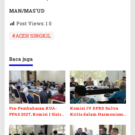
MAN
/MAS’UD
Post Views: 1
0
#ACEH SINGKIL
Baca juga
Pra-Pembahasan KUA-
Komisi IV DPRD Sultra
PPAS 2027, Komisi I Sisir
Kritis dalam Harmonisasi
Program Prioritas
KUA-PPAS 2027 dan
Berkelanjutan
Perubahan APBD 2026