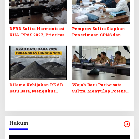
DPRD Sultra Harmonisasi
Pemprov Sultra Siapkan
KUA-PPAS 2027, Prioritas
Penerimaan CPNS dan
Pendidikan, Kebudayaan,
PPPK 2027, DPRD Sultra
dan Pelunasan Utang
Desak Formasi Disabilitas
Infrastruktur
Dilema Kebijakan RKAB
Wajah Baru Pariwisata
Batu Bara, Mengukur
Sultra, Menyulap Potensi
Keseimbangan
Lokal Lewat Sentuhan
Penerimaan Negara dan
Digital dan Penguatan
Kepastian Investasi
Ekraf
Hukum