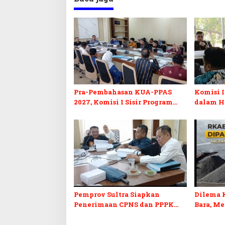
Pra-Pembahasan KUA-PPAS
Komisi I
2027, Komisi I Sisir Program
dalam H
Prioritas Berkelanjutan
2027 da
Pemprov Sultra Siapkan
Dilema 
Penerimaan CPNS dan PPPK
Bara, M
2027, DPRD Sultra Desak
Penerim
Formasi Disabilitas
Kepastia