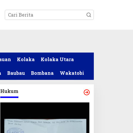
tutup
auan
Kolaka
Kolaka Utara
a
Baubau
Bombana
Wakatobi
Hukum