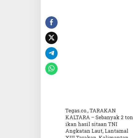
l
X
I
I
I
T
a
r
a
k
a
n
L
e
l
a
n
g
Tegas.co., TARAKAN
2
KALTARA – Sebanyak 2 ton
T
ikan hasil sitaan TNI
o
n
Angkatan Laut, Lantamal
I
XIII Tarakan, Kalimantan