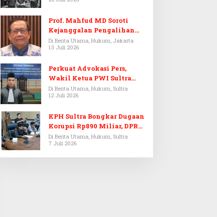
Prof. Mahfud MD Soroti
Kejanggalan Pengalihan
Penyelidikan Tersangka
Di Berita Utama, Hukum, Jakarta
13 Juli 2026
Febrie Adriansyah
Perkuat Advokasi Pers,
Wakil Ketua PWI Sultra
Resmi Dilantik Menjadi
Di Berita Utama, Hukum, Sultra
12 Juli 2026
Advokat PERADI
KPH Sultra Bongkar Dugaan
Korupsi Rp890 Miliar, DPRD
Sultra Gelar RDP
Di Berita Utama, Hukum, Sultra
7 Juli 2026