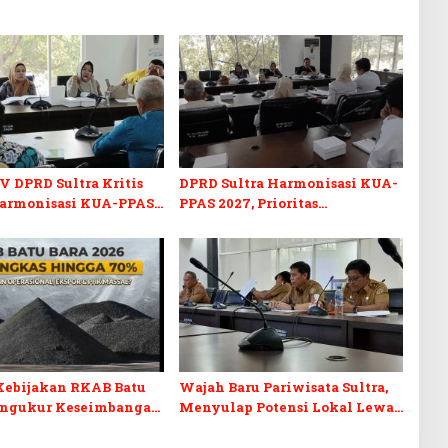
V DPRD Sultra Kritis
DPRD Sultra Harmonisasi KUA-
armonisasi KUA-PPAS
PPAS 2027, Prioritas
n Perubahan APBD 2026
Pendidikan, Kebudayaan, dan
Pelunasan Utang Infrastruktur
Kebijakan RKAB Batu
Wajah Baru Pariwisata Sultra,
engukur Keseimbangan
Menyulap Potensi Lokal Lewat
aan Negara dan
Sentuhan Digital dan
n Investasi
Penguatan Ekraf