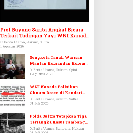
Prof Buyung Sarita Angkat Bicara
Terkait Tudingan Yayi WNI Kanada
Ditagih Utang Rp3,6 Miliar
Di Berita Utama, Hukum, Sultra
1 Agustus 2026
Sengketa Tanah Warisan
Mantan Komandan Korem
143/HO, Ketika Warisan
Di Berita Utama, Hukum, Opini
1 Agustus 2026
Menjadi Arena Pemerasan
WNI Kanada Polisikan
Oknum Dosen di Kendari
Terkait Aset Puluhan Miliar
Di Berita Utama, Hukum, Sultra
31 Juli 2026
Polda Sultra Tetapkan Tiga
Tersangka Kasus Tambang
Emas Ilegal di Bombana
Di Berita Utama, Bombana, Hukum
26 Juli 2026