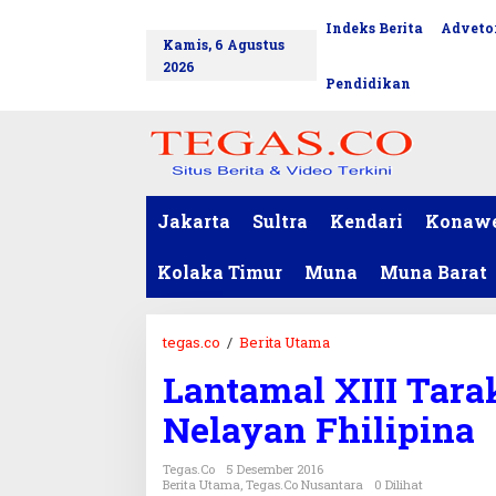
L
Indeks Berita
Advetor
tutup
e
Kamis, 6 Agustus
w
2026
a
Pendidikan
t
i
k
e
k
o
Jakarta
Sultra
Kendari
Konaw
n
t
Kolaka Timur
Muna
Muna Barat
e
n
tegas.co
/
Berita Utama
L
a
Lantamal XIII Tara
n
t
Nelayan Fhilipina
a
m
Tegas.co
5 Desember 2016
a
Berita Utama
,
Tegas.co Nusantara
0 Dilihat