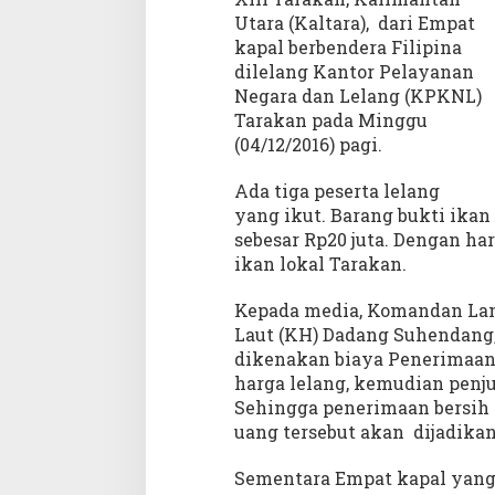
k
Utara (Kaltara), dari Empat
a
kapal berbendera Filipina
n
dilelang Kantor Pelayanan
N
Negara dan Lelang (KPKNL)
e
Tarakan pada Minggu
l
(04/12/2016) pagi.
a
y
Ada tiga peserta lelang
a
yang ikut. Barang bukti ikan
n
F
sebesar Rp20 juta. Dengan ha
h
ikan lokal Tarakan.
i
l
Kepada media, Komandan Lan
i
Laut (KH) Dadang Suhendang,
p
dikenakan biaya Penerimaan 
i
harga lelang, kemudian penju
n
Sehingga penerimaan bersih h
a
uang tersebut akan dijadikan
Sementara Empat kapal yang 